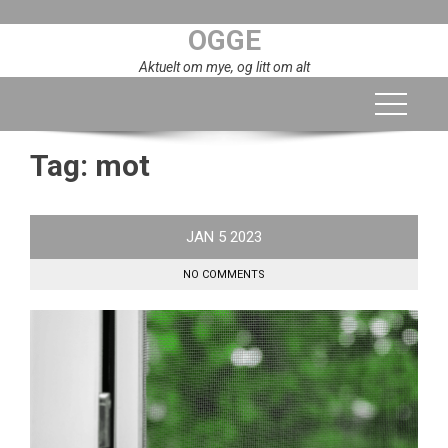
Skip
OGGE
to
content
Aktuelt om mye, og litt om alt
Tag:
mot
JAN
5
2023
NO COMMENTS