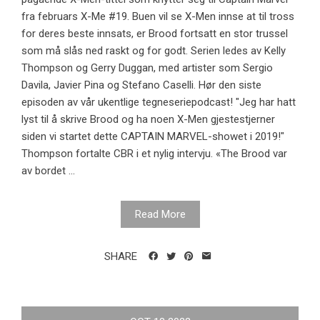
fra februars X-Me #19. Buen vil se X-Men innse at til tross
for deres beste innsats, er Brood fortsatt en stor trussel
som må slås ned raskt og for godt. Serien ledes av Kelly
Thompson og Gerry Duggan, med artister som Sergio
Davila, Javier Pina og Stefano Caselli. Hør den siste
episoden av vår ukentlige tegneseriepodcast! "Jeg har hatt
lyst til å skrive Brood og ha noen X-Men gjestestjerner
siden vi startet dette CAPTAIN MARVEL-showet i 2019!"
Thompson fortalte CBR i et nylig intervju. «The Brood var
av bordet ...
Read More
SHARE