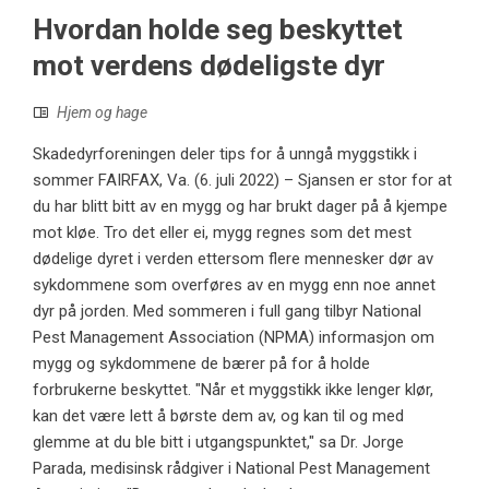
Hvordan holde seg beskyttet
mot verdens dødeligste dyr
Hjem og hage
Skadedyrforeningen deler tips for å unngå myggstikk i
sommer FAIRFAX, Va. (6. juli 2022) – Sjansen er stor for at
du har blitt bitt av en mygg og har brukt dager på å kjempe
mot kløe. Tro det eller ei, mygg regnes som det mest
dødelige dyret i verden ettersom flere mennesker dør av
sykdommene som overføres av en mygg enn noe annet
dyr på jorden. Med sommeren i full gang tilbyr National
Pest Management Association (NPMA) informasjon om
mygg og sykdommene de bærer på for å holde
forbrukerne beskyttet. "Når et myggstikk ikke lenger klør,
kan det være lett å børste dem av, og kan til og med
glemme at du ble bitt i utgangspunktet," sa Dr. Jorge
Parada, medisinsk rådgiver i National Pest Management