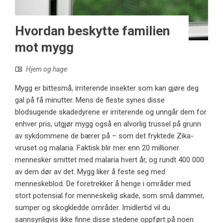
Hvordan beskytte familien
mot mygg
Hjem og hage
Mygg er bittesmå, irriterende insekter som kan gjøre deg
gal på få minutter. Mens de fleste synes disse
blodsugende skadedyrene er irriterende og unngår dem for
enhver pris, utgjør mygg også en alvorlig trussel på grunn
av sykdommene de bærer på – som det fryktede Zika-
viruset og malaria. Faktisk blir mer enn 20 millioner
mennesker smittet med malaria hvert år, og rundt 400 000
av dem dør av det. Mygg liker å feste seg med
menneskeblod. De foretrekker å henge i områder med
stort potensial for menneskelig skade, som små dammer,
sumper og skogkledde områder. Imidlertid vil du
sannsynligvis ikke finne disse stedene oppført på noen