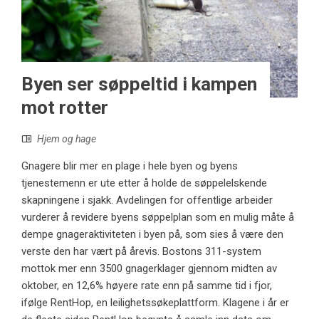
Byen ser søppeltid i kampen
mot rotter
Hjem og hage
Gnagere blir mer en plage i hele byen og byens
tjenestemenn er ute etter å holde de søppelelskende
skapningene i sjakk. Avdelingen for offentlige arbeider
vurderer å revidere byens søppelplan som en mulig måte å
dempe gnageraktiviteten i byen på, som sies å være den
verste den har vært på årevis. Bostons 311-system
mottok mer enn 3500 gnagerklager gjennom midten av
oktober, en 12,6% høyere rate enn på samme tid i fjor,
ifølge RentHop, en leilighetssøkeplattform. Klagene i år er