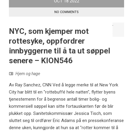
OCT
18
2022
NO COMMENTS
NYC, som kjemper mot
rottesyke, oppfordrer
innbyggerne til å ta ut søppel
senere – KION546
Hjem og hage
Av Ray Sanchez, CNN Ved å legge merke til at New York
City har blitt til en "rottebuffé hele natten", flytter byens
tjenestemenn for å begrense antall timer bolig- og
kommersiell søppel kan sitte fortauskanten før de blir
plukket opp. Sanitetskommissær Jessica Tisch, som
sluttet seg til ordfører Eric Adams på en pressekonferanse
denne uken, kunngjorde at hun sa at "rotter kommer til å