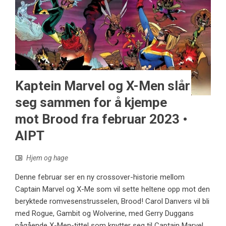
Kaptein Marvel og X-Men slår
seg sammen for å kjempe
mot Brood fra februar 2023 •
AIPT
Hjem og hage
Denne februar ser en ny crossover-historie mellom
Captain Marvel og X-Me som vil sette heltene opp mot den
beryktede romvesenstrusselen, Brood! Carol Danvers vil bli
med Rogue, Gambit og Wolverine, med Gerry Duggans
pågående X-Men-tittel som knytter seg til Captain Marvel