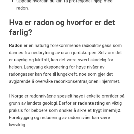
Oppdag hvordan du kan få profesjonell
hjelp med
radon
.
Hva er radon og hvorfor er det
farlig?
Radon
er en naturlig forekommende radioaktiv gass som
dannes fra nedbrytning av uran i jordskorpen. Selv om det
er usynlig og luktfritt, kan det være svært skadelig for
helsen. Langvarig eksponering for høye nivåer av
radongasser kan føre til lungekreft, noe som gjør det
avgjørende å overvåke radonkonsentrasjonen i hjemmet.
I Norge er radonnivåene spesielt høye i enkelte områder på
grunn av landets geologi. Derfor er
radontesting
en viktig
praksis for beboere som ønsker å sikre et trygt innemiljø.
Forebygging og redusering av radonnivåer kan være
livsviktig.