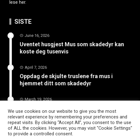
lese her.
SISTE
June 16, 2026
Uventet husgjest Mus som skadedyr kan
koste deg tusenvis
April 7, 2026
Oppdag de skjulte truslene fra mus i
hjemmet ditt som skadedyr
March 19, 2026
Slik vedlikeholder du tilhengeren for
We use cookies on our website to give you the most
langvarig bruk
relevant experience by remembering your preferences and
repeat visits. By clicking “Accept All”, you consent to the use
of ALL the cookies. However, you may visit "Cookie Settings"
to provide a controlled consent.