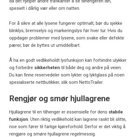
da det hjelper andre trafikanter å se tilhengeren din,
spesielt i dårlig vær eller om natten.
For å sikre at alle lysene fungerer optimalt, bør du sjekke
blinklys, bremselys og markeringslys før hver tur. Hvis du
oppdager problemer med lysene, som svake eller defekte
pærer, bør de byttes ut umiddelbart.
Å ha en godt vedlikeholdt lysfunksjon kan forhindre ulykker
og forbedre
sikkerheten
til både deg og andre på veien.
Du kan finne reservedeler som lykter og lyktglass på noen
spesialiserte nettbutikker, slik som
NettoTrailer
.
Rengjør og smør hjullagrene
Hjullagrene til en tilhenger er essensielle for dens
stabile
funksjon
. Uten riktig vedlikehold kan lagrene raskt bli slitte,
noe som fører til farlige kjøreforhold. Derfor er det viktig å
rengjøre og smøre hjullagrene regelmessig.