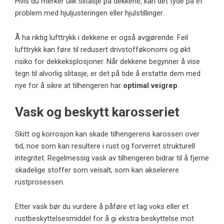
Hvis du merker ulik slitasje på dekkene, kan det tyde på et
problem med hjuljusteringen eller hjulstillinger.
Å ha riktig lufttrykk i dekkene er også avgjørende. Feil
lufttrykk kan føre til redusert drivstofføkonomi og økt
risiko for dekkeksplosjoner. Når dekkene begynner å vise
tegn til alvorlig slitasje, er det på tide å erstatte dem med
nye for å sikre at tilhengeren har
optimal veigrep
.
Vask og beskytt karosseriet
Skitt og korrosjon kan skade tilhengerens karosseri over
tid, noe som kan resultere i rust og forverret strukturell
integritet. Regelmessig vask av tilhengeren bidrar til å fjerne
skadelige stoffer som veisalt, som kan akselerere
rustprosessen.
Etter vask bør du vurdere å påføre et lag voks eller et
rustbeskyttelsesmiddel for å gi ekstra beskyttelse mot