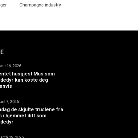
nger
Champagne industry
TE
une 16, 2026
ntet husgjest Mus som
dedyr kan koste deg
envis
pril 7, 2026
dag de skjulte truslene fra
 i hjemmet ditt som
adedyr
arch 19, 2026