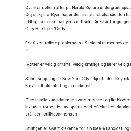
Ovenfor søker rotter på Herald Square undergrunnsplat
Citys skyline. Byen håper den nyeste jobbkandidaten har e
stillingsannonse på byens nettside: Direktør for gnagerk
Gary Hershorn/Getty
For å kontrollere problemet sa Schicchi at mennesker 
til.
“Rotter er veldig smarte, veldig smidige og lærer veldig ra
Stillingsoppslaget i New York City erkjente den tilsyn
krever utholdenhet og scenekunst.”
“Den ideelle kandidaten er svært motivert og litt blodtørs
inkludert forbedring av operasjonell effektivitet, datain
står det i stillingsannonsen.
Stillingen er svært krevende for sin ideelle kandidat, og