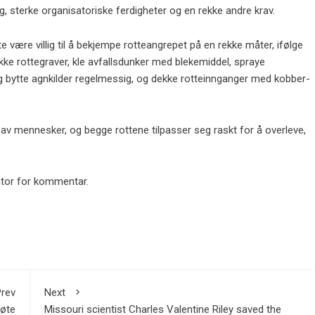
ring, sterke organisatoriske ferdigheter og en rekke andre krav.
være villig til å bekjempe rotteangrepet på en rekke måter, ifølge
kke rottegraver, kle avfallsdunker med blekemiddel, spraye
og bytte agnkilder regelmessig, og dekke rotteinnganger med kobber-
av mennesker, og begge rottene tilpasser seg raskt for å overleve,
tor for kommentar.
rev
Next
møte
Missouri scientist Charles Valentine Riley saved the