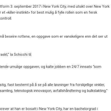
tform 3. september 2017 i New York City, med utsikt over New York
t «killer-instinkt» for best mulig å fylle rollen som en fersk
ontroll.
må beseire rottene, en oppgave som er vanskeligere enn det ser ut
skt,” la Schicchi til.
elatende umulige oppgaven, og kalte jobben en 24/7 innsats “som
tig, fast bestemt på å se på alle løsninger fra forskjellige vinkler,
nsamling, teknologisk innovasjon, avfallshåndtering og bulkslakting.”
 krever at han er bosatt i New York City, har en bachelorgrad i