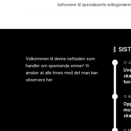
behovene til spesialiserte avlingsnæri
SIS
Velkommen til denne nettsiden som
J
handler om spennende emner! Vi
Uve
ønsker at alle trives med det man kan
ska
observere her.
tus
A
Opp
mus
sk
M