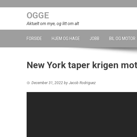
Skip
to
OGGE
content
Aktuelt om mye, og litt om alt
FORSIDE
HJEM OG HAGE
JOBB
BIL OG MOTOR
New York taper krigen mot
December 31, 2022
by
Jacob Rodriguez