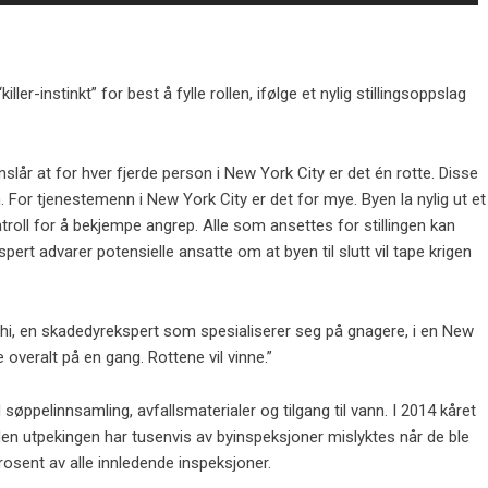
er-instinkt” for best å fylle rollen, ifølge et nylig stillingsoppslag
slår at for hver fjerde person i New York City er det én rotte. Disse
en. For tjenestemenn i New York City er det for mye. Byen la nylig ut et
troll for å bekjempe angrep. Alle som ansettes for stillingen kan
spert advarer potensielle ansatte om at byen til slutt vil tape krigen
cchi, en skadedyrekspert som spesialiserer seg på gnagere, i en New
 overalt på en gang. Rottene vil vinne.”
søppelinnsamling, avfallsmaterialer og tilgang til vann. I 2014 kåret
iden utpekingen har tusenvis av byinspeksjoner mislyktes når de ble
prosent av alle innledende inspeksjoner.