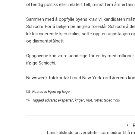
offentlig politikk eller relatert felt, minst fem års erfa
Sammen med å oppfylle byens krav, vil kandidaten måtte 
Schicchi. For å bekjempe angrep foreslår Schicchi å de
lukteliminerende kjemikalier, sette opp en agnstasjon 
og diamantstålnett.
Oppgavene kan være uendelige for en by med millioner 
ifølge Schicchi.
Newsweek tok kontakt med New York-ordførerens kon
Posted in
Hjem og hage
Tagged
advarer
,
eksperten
,
krigen
,
mot
,
rotter
,
taper
,
York
P
Land-tilskudd universiteter som bidrar til å 