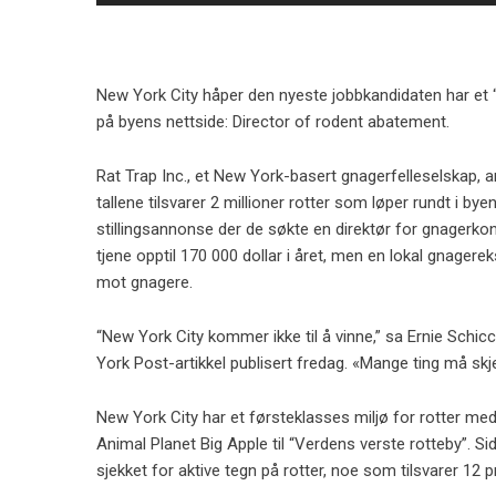
New York City håper den nyeste jobbkandidaten har et “kill
på byens nettside: Director of rodent abatement.
Rat Trap Inc., et New York-basert gnagerfelleselskap, an
tallene tilsvarer 2 millioner rotter som løper rundt i by
stillingsannonse der de søkte en direktør for gnagerkon
tjene opptil 170 000 dollar i året, men en lokal gnagerek
mot gnagere.
“New York City kommer ikke til å vinne,” sa Ernie Schi
York Post-artikkel publisert fredag. «Mange ting må skje
New York City har et førsteklasses miljø for rotter med 
Animal Planet Big Apple til “Verdens verste rotteby”. S
sjekket for aktive tegn på rotter, noe som tilsvarer 12 