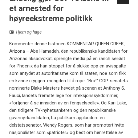
et arnested for
høyreekstreme politikk
Hjem og hage
Kommenter denne historien KOMMENTAR QUEEN CREEK,
Arizona – Abe Hamadeh, den republikanske kandidaten for
Arizonas riksadvokat, sprengte media på en ranch sørøst
for Phoenix da han stoppet for å plukke opp en avisspalte
som antydet at autoritarisme kom til staten, noe som fikk
en kvinne i ryggen. mengden til å rope: "Bra!" GOP-senatets
nominerte Blake Masters hevdet på scenen at Anthony S.
Fauci, landets fremste lege for infeksjonssykdommer,
«fortjener å se innsiden av en fengselscelle». Og Kari Lake,
den tidligere TV-nyhetsankeren og den republikanske
guvernørkandidaten, ba publikum applaudere en
delstatssenator, Wendy Rogers, som har promotert hvite
nasjonalister som «patrioter» og bedt om henrettelse av