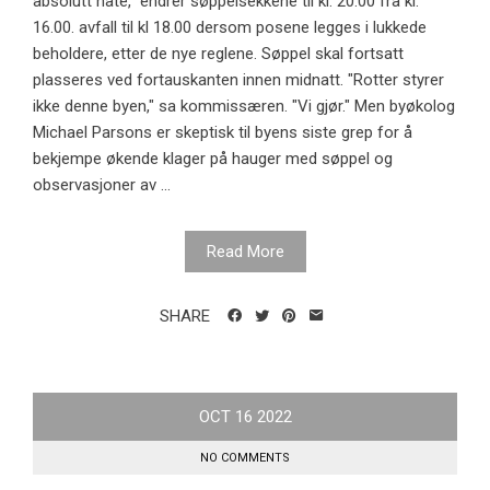
absolutt hate," endrer søppelsekkene til kl. 20.00 fra kl.
16.00. avfall til kl 18.00 dersom posene legges i lukkede
beholdere, etter de nye reglene. Søppel skal fortsatt
plasseres ved fortauskanten innen midnatt. "Rotter styrer
ikke denne byen," sa kommissæren. "Vi gjør." Men byøkolog
Michael Parsons er skeptisk til byens siste grep for å
bekjempe økende klager på hauger med søppel og
observasjoner av ...
Read More
SHARE
OCT
16
2022
NO COMMENTS