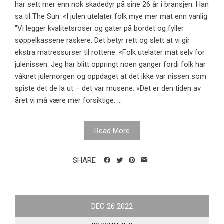
har sett mer enn nok skadedyr på sine 26 år i bransjen. Han
sa til The Sun: «I julen utelater folk mye mer mat enn vanlig.
"Vi legger kvalitetsroser og gater på bordet og fyller
søppelkassene raskere. Det betyr rett og slett at vi gir
ekstra matressurser til rottene. «Folk utelater mat selv for
julenissen. Jeg har blitt oppringt noen ganger fordi folk har
våknet julemorgen og oppdaget at det ikke var nissen som
spiste det de la ut – det var musene. «Det er den tiden av
året vi må være mer forsiktige. ...
Read More
SHARE
DEC
26
2022