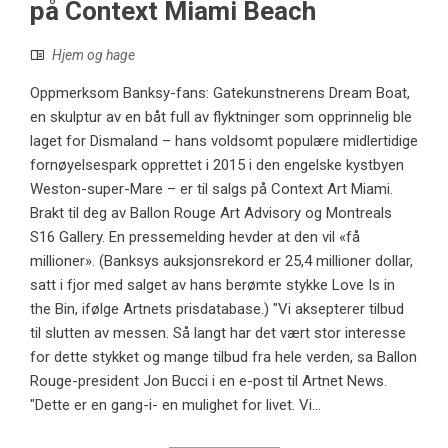
på Context Miami Beach
Hjem og hage
Oppmerksom Banksy-fans: Gatekunstnerens Dream Boat,
en skulptur av en båt full av flyktninger som opprinnelig ble
laget for Dismaland – hans voldsomt populære midlertidige
fornøyelsespark opprettet i 2015 i den engelske kystbyen
Weston-super-Mare – er til salgs på Context Art Miami.
Brakt til deg av Ballon Rouge Art Advisory og Montreals
S16 Gallery. En pressemelding hevder at den vil «få
millioner». (Banksys auksjonsrekord er 25,4 millioner dollar,
satt i fjor med salget av hans berømte stykke Love Is in
the Bin, ifølge Artnets prisdatabase.) "Vi aksepterer tilbud
til slutten av messen. Så langt har det vært stor interesse
for dette stykket og mange tilbud fra hele verden, sa Ballon
Rouge-president Jon Bucci i en e-post til Artnet News.
"Dette er en gang-i- en mulighet for livet. Vi...