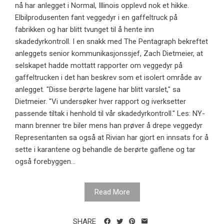
nå har anlegget i Normal, Illinois opplevd nok et hikke.
Elbilprodusenten fant veggedyr i en gaffeltruck på
fabrikken og har blitt tvunget til å hente inn
skadedyrkontroll. I en snakk med The Pentagraph bekreftet
anleggets senior kommunikasjonssjef, Zach Dietmeier, at
selskapet hadde mottatt rapporter om veggedyr på
gaffeltrucken i det han beskrev som et isolert område av
anlegget. "Disse berørte lagene har blitt varslet," sa
Dietmeier. "Vi undersøker hver rapport og iverksetter
passende tiltak i henhold til vår skadedyrkontroll." Les: NY-
mann brenner tre biler mens han prøver å drepe veggedyr
Representanten sa også at Rivian har gjort en innsats for å
sette i karantene og behandle de berørte gaflene og tar
også forebyggen...
Read More
SHARE