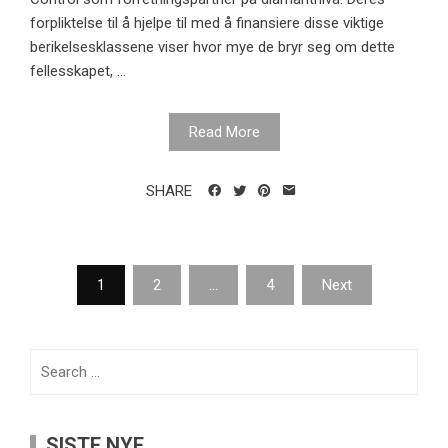
forpliktelse til å hjelpe til med å finansiere disse viktige
berikelsesklassene viser hvor mye de bryr seg om dette
fellesskapet, ...
Read More
SHARE
Posts
1
2
…
4
Next
pagination
Search
for:
SISTE NYE