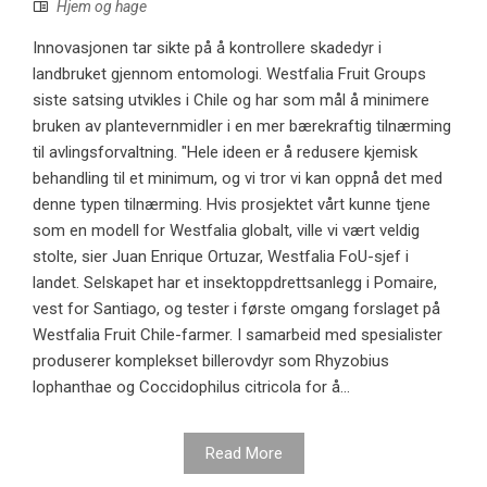
Hjem og hage
Innovasjonen tar sikte på å kontrollere skadedyr i
landbruket gjennom entomologi. Westfalia Fruit Groups
siste satsing utvikles i Chile og har som mål å minimere
bruken av plantevernmidler i en mer bærekraftig tilnærming
til avlingsforvaltning. "Hele ideen er å redusere kjemisk
behandling til et minimum, og vi tror vi kan oppnå det med
denne typen tilnærming. Hvis prosjektet vårt kunne tjene
som en modell for Westfalia globalt, ville vi vært veldig
stolte, sier Juan Enrique Ortuzar, Westfalia FoU-sjef i
landet. Selskapet har et insektoppdrettsanlegg i Pomaire,
vest for Santiago, og tester i første omgang forslaget på
Westfalia Fruit Chile-farmer. I samarbeid med spesialister
produserer komplekset billerovdyr som Rhyzobius
lophanthae og Coccidophilus citricola for å...
Read More