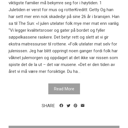
viktigste familier må bekymre seg for i høytiden. 1
Juletiden er verst for mus og rotterKreditt: Getty Og han
har sett mer enn nok skadedyr på sine 26 år i bransjen. Han
sa til The Sun: «I julen utelater folk mye mer mat enn vanlig.
"Vi legger kvalitetsroser og gater på bordet og fyller
søppelkassene raskere. Det betyr rett og slett at vi gir
ekstra matressurser til rottene. «Folk utelater mat selv for
julenissen. Jeg har blitt oppringt noen ganger fordi folk har
våknet julemorgen og oppdaget at det ikke var nissen som
spiste det de la ut – det var musene. «Det er den tiden av
året vi må være mer forsiktige. Du ha...
Read More
SHARE