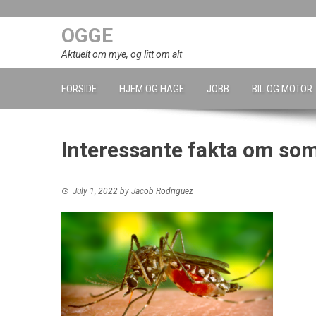
Skip
to
OGGE
content
Aktuelt om mye, og litt om alt
FORSIDE
HJEM OG HAGE
JOBB
BIL OG MOTOR
Interessante fakta om s
July 1, 2022
by
Jacob Rodriguez