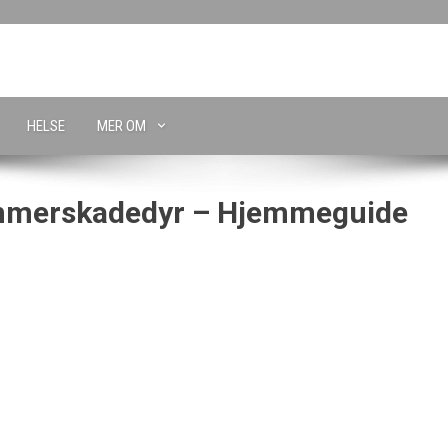
HELSE
MER OM
ommerskadedyr – Hjemmeguide