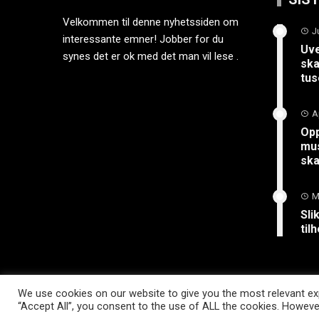
Velkommen til denne nyhetssiden om
J
interessante emner! Jobber for du
Uve
synes det er ok med det man vil lese .
ska
tus
A
Opp
mus
sk
M
Sli
til
We use cookies on our website to give you the most relevant exp
“Accept All”, you consent to the use of ALL the cookies. However