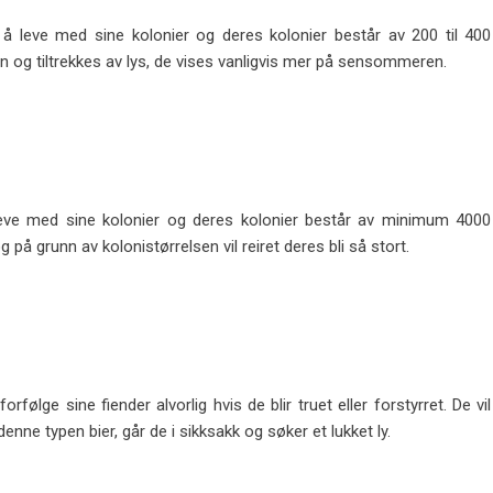
 å leve med sine kolonier og deres kolonier består av 200 til 400
og tiltrekkes av lys, de vises vanligvis mer på sensommeren.
leve med sine kolonier og deres kolonier består av minimum 4000
 på grunn av kolonistørrelsen vil reiret deres bli så stort.
ølge sine fiender alvorlig hvis de blir truet eller forstyrret. De vil
v denne typen bier, går de i sikksakk og søker et lukket ly.