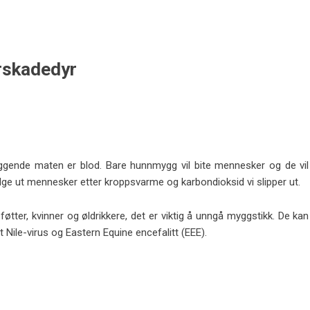
rskadedyr
ggende maten er blod. Bare hunnmygg vil bite mennesker og de vil
 velge ut mennesker etter kroppsvarme og karbondioksid vi slipper ut.
føtter, kvinner og øldrikkere, det er viktig å unngå myggstikk. De kan
ile-virus og Eastern Equine encefalitt (EEE).