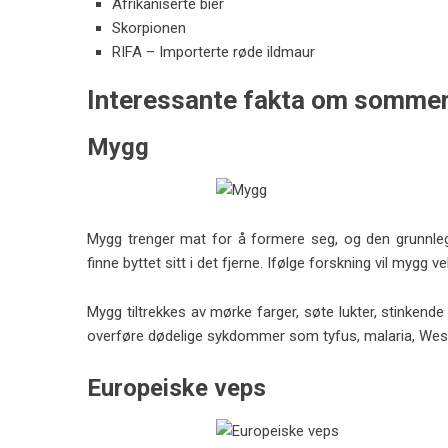
Afrikaniserte bier
Skorpionen
RIFA – Importerte røde ildmaur
Interessante fakta om somme
Mygg
Mygg trenger mat for å formere seg, og den grunnle
finne byttet sitt i det fjerne. Ifølge forskning vil mygg
Mygg tiltrekkes av mørke farger, søte lukter, stinkende 
overføre dødelige sykdommer som tyfus, malaria, West N
Europeiske veps