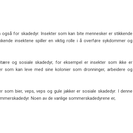
 også for skadedyr. Insekter som kan bite mennesker er stikkende
ende insektene spiller en viktig rolle i å overføre sykdommer og
litære og sosiale skadedyr, for eksempel er insekter som ikke er
er som kan leve med sine kolonier som dronninger, arbeidere og
er som bier, veps, veps og gule jakker er sosiale skadedyr. I denne
om sommerskadedyr. Noen av de vanlige sommerskadedyrene er,