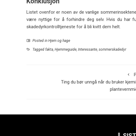
Konklusjon
Listet ovenfor er noen av de vanlige sommerinsektene
være nyttige for å forhindre deg selv. Hvis du har f
skadedyrkontrolltjeneste for å bli kvitt dem helt.
Posted in
Hjem og hage
Tagged
fakta
,
Hjemmeguide
,
Interessante
,
sommerskadedyr
P
Ting du bør unngå når du bruker kjem
plantevernmi
SIS