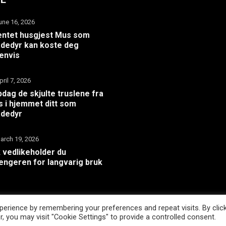
une 16, 2026
ntet husgjest Mus som
dedyr kan koste deg
envis
pril 7, 2026
dag de skjulte truslene fra
 i hjemmet ditt som
adedyr
arch 19, 2026
k vedlikeholder du
hengeren for langvarig bruk
erience by remembering your preferences and repeat visits. By clic
WordPress Theme |
Viral
by HashThemes
, you may visit "Cookie Settings" to provide a controlled consent.