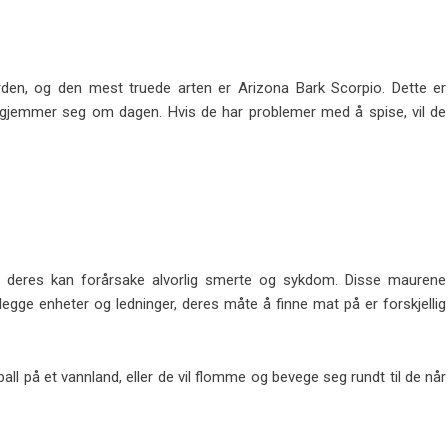
rden, og den mest truede arten er Arizona Bark Scorpio. Dette er
 gjemmer seg om dagen. Hvis de har problemer med å spise, vil de
e deres kan forårsake alvorlig smerte og sykdom. Disse maurene
legge enheter og ledninger, deres måte å finne mat på er forskjellig
l på et vannland, eller de vil flomme og bevege seg rundt til de når