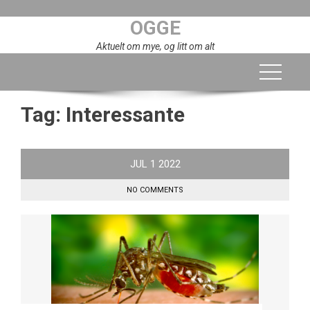
Skip
OGGE
to
content
Aktuelt om mye, og litt om alt
Tag:
Interessante
JUL
1
2022
NO COMMENTS