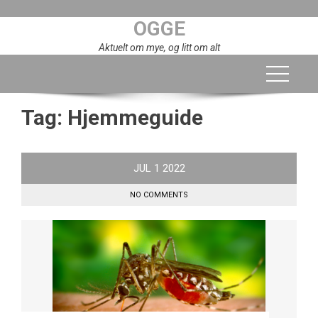
Skip
OGGE
to
content
Aktuelt om mye, og litt om alt
Tag:
Hjemmeguide
JUL
1
2022
NO COMMENTS