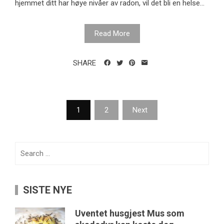
hjemmet ditt har høye nivåer av radon, vil det bli en helse...
Read More
SHARE
Posts
1
2
Next
pagination
Search
for:
SISTE NYE
Uventet husgjest Mus som