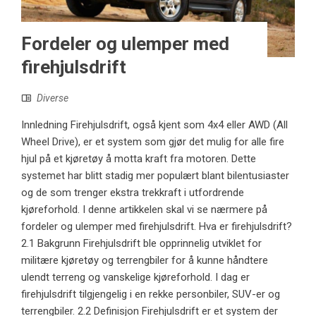
Fordeler og ulemper med
firehjulsdrift
Diverse
Innledning Firehjulsdrift, også kjent som 4x4 eller AWD (All
Wheel Drive), er et system som gjør det mulig for alle fire
hjul på et kjøretøy å motta kraft fra motoren. Dette
systemet har blitt stadig mer populært blant bilentusiaster
og de som trenger ekstra trekkraft i utfordrende
kjøreforhold. I denne artikkelen skal vi se nærmere på
fordeler og ulemper med firehjulsdrift. Hva er firehjulsdrift?
2.1 Bakgrunn Firehjulsdrift ble opprinnelig utviklet for
militære kjøretøy og terrengbiler for å kunne håndtere
ulendt terreng og vanskelige kjøreforhold. I dag er
firehjulsdrift tilgjengelig i en rekke personbiler, SUV-er og
terrengbiler. 2.2 Definisjon Firehjulsdrift er et system der