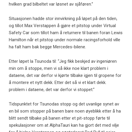
hvilken grad bilbeltet var løsnet av sjåføren.”
Situasjonen hadde stor innvirkning på løpet på den tiden,
og tillot Max Verstappen å gjøre et pitstop under Virtual
Safety Car som tillot ham å returnere til banen foran Lewis
Hamilton når et pitstop under normale racingsforhold ville
ha falt ham bak begge Mercedes-bilene.
Etter løpet la Tsunoda til: “Jeg fikk beskjed av ingeniøren
min om å stoppe, men vi så ikke noe klart problem i
dataene, det var derfor vi kjørte tilbake igjen til gropene for
å montere et nytt dekk. Etter det så vi et klart dekk.
problem i dataene, det var derfor vi stoppet.”
Tidspunktet for Tsunodas stopp og det uvanlige synet av
en bil som stopper på banen bare noen øyeblikk etter å ha
blitt sendt tilbake på banen etter et pit-stopp førte til
spekulasjoner om at AlphaTauri kan ha gjort det med vilje