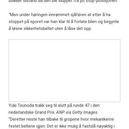
usikker tilstand da den ble sluppet fra pit stop-posisjonen.
“Men under høringen innrømmet sjåføren at etter å ha
stoppet på sporet var han klar til å forlate bilen og begynte
å løsne sikkerhetsbeltet uten å låse det opp.
Yuki Tsunoda trakk seg til slutt på runde 47 i den
nederlandske Grand Prix.
ANP via Getty Images
“Deretter reiste han tilbake til gropene hvor mekanikerne
festet beltene igjen. Det er ikke mulig å fastslå nøyaktig i