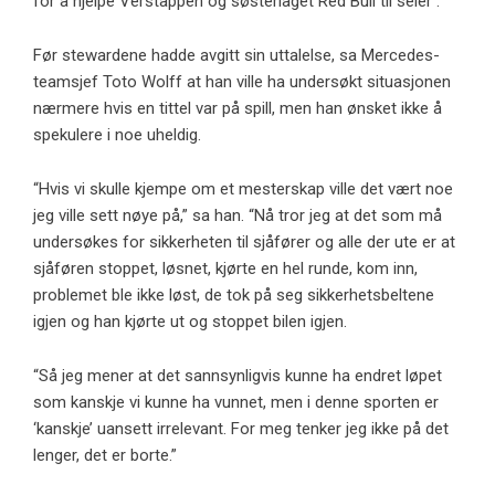
for å hjelpe Verstappen og søsterlaget Red Bull til seier .
Før stewardene hadde avgitt sin uttalelse, sa Mercedes-
teamsjef Toto Wolff at han ville ha undersøkt situasjonen
nærmere hvis en tittel var på spill, men han ønsket ikke å
spekulere i noe uheldig.
“Hvis vi skulle kjempe om et mesterskap ville det vært noe
jeg ville sett nøye på,” sa han. “Nå tror jeg at det som må
undersøkes for sikkerheten til sjåfører og alle der ute er at
sjåføren stoppet, løsnet, kjørte en hel runde, kom inn,
problemet ble ikke løst, de tok på seg sikkerhetsbeltene
igjen og han kjørte ut og stoppet bilen igjen.
“Så jeg mener at det sannsynligvis kunne ha endret løpet
som kanskje vi kunne ha vunnet, men i denne sporten er
‘kanskje’ uansett irrelevant. For meg tenker jeg ikke på det
lenger, det er borte.”