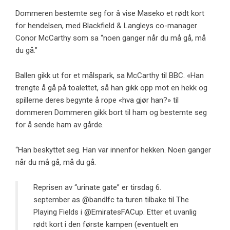
Dommeren bestemte seg for å vise Maseko et rødt kort
for hendelsen, med Blackfield & Langleys co-manager
Conor McCarthy som sa “noen ganger når du må gå, må
du gå.”
Ballen gikk ut for et målspark, sa McCarthy til BBC. «Han
trengte å gå på toalettet, så han gikk opp mot en hekk og
spillerne deres begynte å rope «hva gjør han?» til
dommeren Dommeren gikk bort til ham og bestemte seg
for å sende ham av gårde.
“Han beskyttet seg. Han var innenfor hekken. Noen ganger
når du må gå, må du gå.
Reprisen av “urinate gate” er tirsdag 6.
september as
@bandlfc
ta turen tilbake til The
Playing Fields i
@EmiratesFACup
. Etter et uvanlig
rødt kort i den første kampen (eventuelt en