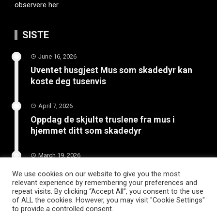
observere her.
SISTE
June 16, 2026
Uventet husgjest Mus som skadedyr kan
koste deg tusenvis
April 7, 2026
Oppdag de skjulte truslene fra mus i
hjemmet ditt som skadedyr
March 19, 2026
Slik vedlikeholder du tilhengeren for
We use cookies on our website to give you the most
langvarig bruk
relevant experience by remembering your preferences and
repeat visits. By clicking “Accept All”, you consent to the use
of ALL the cookies. However, you may visit "Cookie Settings"
to provide a controlled consent.