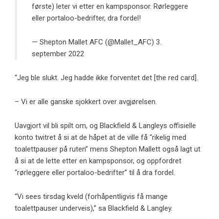
første) leter vi etter en kampsponsor. Rørleggere
eller portaloo-bedrifter, dra fordel!
— Shepton Mallet AFC (@Mallet_AFC)
3.
september 2022
“Jeg ble slukt. Jeg hadde ikke forventet det [the red card].
– Vi er alle ganske sjokkert over avgjørelsen.
Uavgjort vil bli spilt om, og Blackfield & Langleys offisielle
konto
twitret
å si at de håpet at de ville få “rikelig med
toalettpauser på ruten” mens Shepton Mallett også
lagt ut
å si at de lette etter en kampsponsor, og oppfordret
“rørleggere eller portaloo-bedrifter” til å dra fordel.
“Vi sees tirsdag kveld (forhåpentligvis få mange
toalettpauser underveis),” sa Blackfield & Langley.