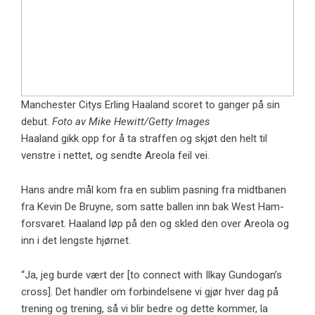
Manchester Citys Erling Haaland scoret to ganger på sin
debut.
Foto av Mike Hewitt/Getty Images
Haaland gikk opp for å ta straffen og skjøt den helt til
venstre i nettet, og sendte Areola feil vei.
Hans andre mål kom fra en sublim pasning fra midtbanen
fra Kevin De Bruyne, som satte ballen inn bak West Ham-
forsvaret. Haaland løp på den og skled den over Areola og
inn i det lengste hjørnet.
“Ja, jeg burde vært der [to connect with Ilkay Gundogan’s
cross]. Det handler om forbindelsene vi gjør hver dag på
trening og trening, så vi blir bedre og dette kommer, la