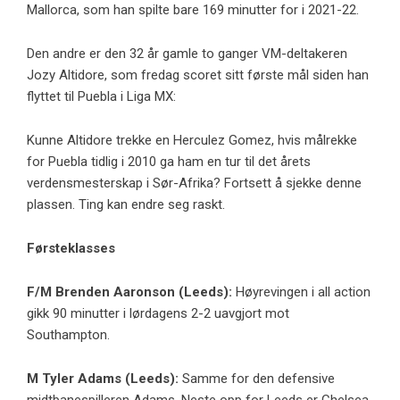
Mallorca, som han spilte bare 169 minutter for i 2021-22.
Den andre er den 32 år gamle to ganger VM-deltakeren
Jozy Altidore, som fredag ​​scoret sitt første mål siden han
flyttet til Puebla i Liga MX:
Kunne Altidore trekke en Herculez Gomez, hvis målrekke
for Puebla tidlig i 2010 ga ham en tur til det årets
verdensmesterskap i Sør-Afrika? Fortsett å sjekke denne
plassen. Ting kan endre seg raskt.
Førsteklasses
F/M
Brenden Aaronson
(Leeds):
Høyrevingen i all action
gikk 90 minutter i lørdagens 2-2 uavgjort mot
Southampton.
M
Tyler Adams
(Leeds):
Samme for den defensive