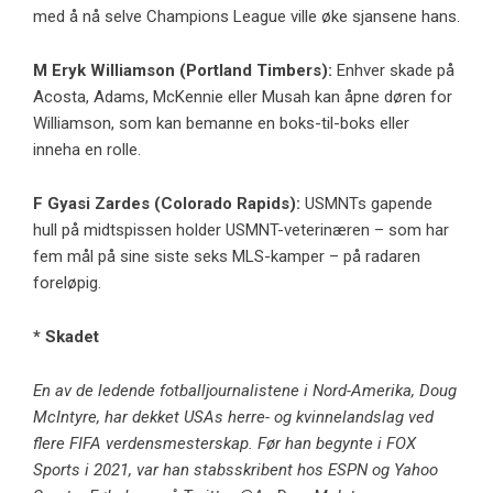
med å nå selve Champions League ville øke sjansene hans.
M
Eryk Williamson
(
Portland Timbers
):
Enhver skade på
Acosta, Adams, McKennie eller Musah kan åpne døren for
Williamson, som kan bemanne en boks-til-boks eller
inneha en rolle.
F
Gyasi Zardes
(
Colorado Rapids
):
USMNTs gapende
hull på midtspissen holder USMNT-veterinæren – som har
fem mål på sine siste seks MLS-kamper – på radaren
foreløpig.
* Skadet
En av de ledende fotballjournalistene i Nord-Amerika, Doug
McIntyre, har dekket USAs herre- og kvinnelandslag ved
flere FIFA verdensmesterskap. Før han begynte i FOX
Sports i 2021, var han stabsskribent hos ESPN og Yahoo