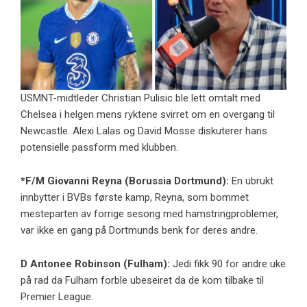
USMNT-midtleder Christian Pulisic ble lett omtalt med
Chelsea i helgen mens ryktene svirret om en overgang til
Newcastle. Alexi Lalas og David Mosse diskuterer hans
potensielle passform med klubben.
*F/M
Giovanni Reyna
(
Borussia Dortmund
):
En ubrukt
innbytter i BVBs første kamp, ​​Reyna, som bommet
mesteparten av forrige sesong med hamstringproblemer,
var ikke en gang på Dortmunds benk for deres andre.
D
Antonee Robinson
(
Fulham
):
Jedi fikk 90 for andre uke
på rad da Fulham forble ubeseiret da de kom tilbake til
Premier League.