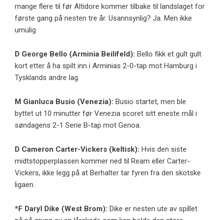
mange flere til før Altidore kommer tilbake til landslaget for
første gang på nesten tre år. Usannsynlig? Ja. Men ikke
umulig.
D
George Bello
(
Arminia Beilifeld
):
Bello fikk et gult gult
kort etter å ha spilt inn i Arminias 2-0-tap mot Hamburg i
Tysklands andre lag.
M
Gianluca Busio
(Venezia):
Busio startet, men ble
byttet ut 10 minutter før Venezia scoret sitt eneste mål i
søndagens 2-1 Serie B-tap mot Genoa.
D
Cameron Carter-Vickers
(keltisk):
Hvis den siste
midtstopperplassen kommer ned til Ream eller Carter-
Vickers, ikke legg på at Berhalter tar fyren fra den skotske
ligaen.
*F
Daryl Dike
(
West Brom
):
Dike er nesten ute av spillet