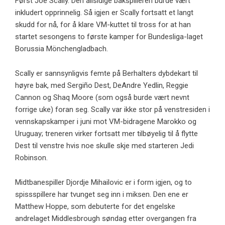
Først Joe Scally. Den allsidige bakspilleren burde vært
inkludert opprinnelig. Så igjen er Scally fortsatt et langt
skudd for nå, for å klare VM-kuttet til tross for at han
startet sesongens to første kamper for Bundesliga-laget
Borussia Mönchengladbach.
Scally er sannsynligvis femte på Berhalters dybdekart til
høyre bak, med Sergiño Dest, DeAndre Yedlin, Reggie
Cannon og Shaq Moore (som også burde vært nevnt
forrige uke) foran seg. Scally var ikke stor på venstresiden i
vennskapskamper i juni mot VM-bidragene Marokko og
Uruguay; treneren virker fortsatt mer tilbøyelig til å flytte
Dest til venstre hvis noe skulle skje med starteren Jedi
Robinson.
Midtbanespiller Djordje Mihailovic er i form igjen, og to
spissspillere har tvunget seg inn i miksen. Den ene er
Matthew Hoppe, som debuterte for det engelske
andrelaget Middlesbrough søndag etter overgangen fra