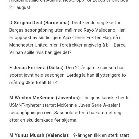
midtbanespilleren Adams. Neste opp for Leeds er Chelsea
21. august.
D Sergiño Dest (
Barcelona
):
Dest kledde seg ikke for
Barças sesongåpning uten mål med Rayo Vallecano. Han
er oppsøkt av sin tidligere Ajax-trener Erik ten Hag, nå i
Manchester United, men foretrekker angivelig å bli i Barça.
Vil han spille hvis han gjør det?
F
Jesús Ferreira
(
Dallas
):
Den 21 år gamle spissen har
scoret jevnt hele sesongen. Lørdag la han til ytterligere to
mål, og økte totalt til 14.
M
Weston McKennie
(
Juventus
):
I helgens kanskje beste
USMNT-nyheter startet McKennie Juves Serie A-seier i
sesongåpningen over Sassuolo etter å ha kommet seg
etter en skulderskade før skjema.
M
Yunus Musah
(
Valencia
):
19-åringen fikk en sterk start