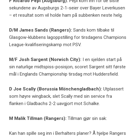
F
Ricardo Pepi
(Augsburg):
Pepi kom inn for de siste
sekundene av Augsburgs 2-1-seier over Bayer Leverkusen
– et resultat som vil holde ham på subbenken neste helg.
D/M James Sands (Rangers):
Sands kom tilbake til
Glasgow-klubbens lagoppstilling for tirsdagens Champions
League-kvalifiseringskamp mot PSV.
M/F
Josh Sargent
(
Norwich City
):
I en sjelden start på
sin naturlige midtspiss-posisjon, scoret Sargent sitt første
mål i Englands Championship tirsdag mot Huddersfield.
D Joe Scally (Borussia Mönchengladbach):
Utplassert
som høyre wingback, slet Scally med sin service fra
flanken i Gladbachs 2-2 uavgjort mot Schalke.
M Malik Tillman (Rangers):
Tillman gjør sin sak:
Kan han spille seg inn i Berhalters planer? Å hjelpe Rangers