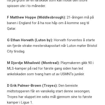
nå på grunn av en lårskade som kan holde den store
spissen ute i to måneder.
F
Matthew Hoppe
(Middlesbrough):
21-åringen må på
banen i England for å ha noe håp om å komme seg til
Qatar.
G
Ethan Horvath
(
Luton by
):
Horvath forventes å starte
sin fjerde strake mesterskapsstart når Luton møter Bristol
City tirsdag.
M
Djordje Mihailović
(Montreal):
Playmakeren gikk 90 i
MLS-kamper på rad for første gang siden han led
ankelskaden som tvang ham ut av USMNTs junileir.
D
Erik Palmer-Brown
(
Troyes
):
Den bereiste
midtstopperen får en vanskelig start denne sesongen;
Troyes har sluppet inn seks mål gjennom sine to første
kamper i Ligue 1.