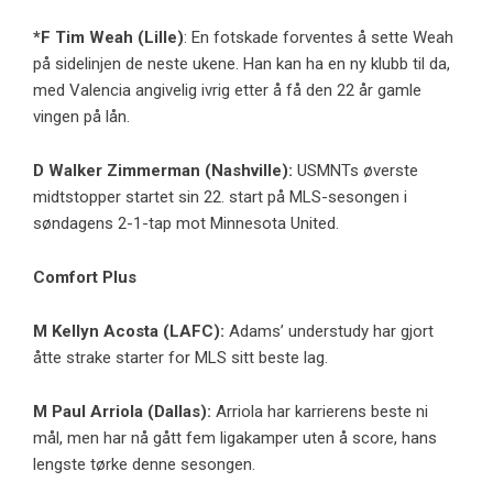
*F
Tim Weah
(
Lille
)
: En fotskade forventes å sette Weah
på sidelinjen de neste ukene. Han kan ha en ny klubb til da,
med Valencia angivelig ivrig etter å få den 22 år gamle
vingen på lån.
D
Walker Zimmerman
(
Nashville
):
USMNTs øverste
midtstopper startet sin 22. start på MLS-sesongen i
søndagens 2-1-tap mot Minnesota United.
Comfort Plus
M
Kellyn Acosta
(
LAFC
):
Adams’ understudy har gjort
åtte strake starter for MLS sitt beste lag.
M
Paul Arriola
(
Dallas
):
Arriola har karrierens beste ni
mål, men har nå gått fem ligakamper uten å score, hans
lengste tørke denne sesongen.