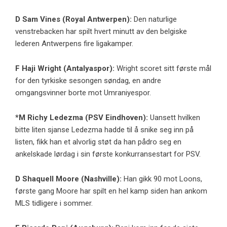
D
Sam Vines
(
Royal Antwerpen
):
Den naturlige
venstrebacken har spilt hvert minutt av den belgiske
lederen Antwerpens fire ligakamper.
F
Haji Wright
(Antalyaspor):
Wright scoret sitt første mål
for den tyrkiske sesongen søndag, en andre
omgangsvinner borte mot Umraniyespor.
*M Richy Ledezma (
PSV Eindhoven
):
Uansett hvilken
bitte liten sjanse Ledezma hadde til å snike seg inn på
listen, fikk han et alvorlig støt da han pådro seg en
ankelskade lørdag i sin første konkurransestart for PSV.
D
Shaquell Moore
(Nashville):
Han gikk 90 mot Loons,
første gang Moore har spilt en hel kamp siden han ankom
MLS tidligere i sommer.