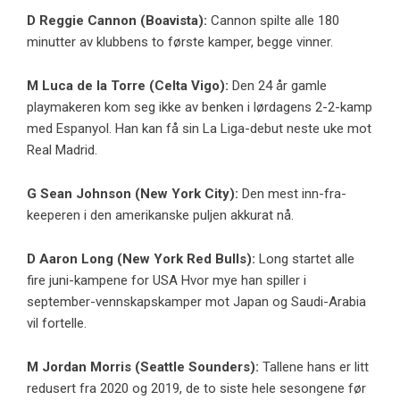
D
Reggie Cannon
(
Boavista
):
Cannon spilte alle 180
minutter av klubbens to første kamper, begge vinner.
M
Luca de la Torre
(
Celta Vigo
):
Den 24 år gamle
playmakeren kom seg ikke av benken i lørdagens 2-2-kamp
med Espanyol. Han kan få sin La Liga-debut neste uke mot
Real Madrid.
G
Sean Johnson
(
New York City
):
Den mest inn-fra-
keeperen i den amerikanske puljen akkurat nå.
D
Aaron Long
(
New York Red Bulls
):
Long startet alle
fire juni-kampene for USA Hvor mye han spiller i
september-vennskapskamper mot Japan og Saudi-Arabia
vil fortelle.
M
Jordan Morris
(
Seattle Sounders
):
Tallene hans er litt
redusert fra 2020 og 2019, de to siste hele sesongene før