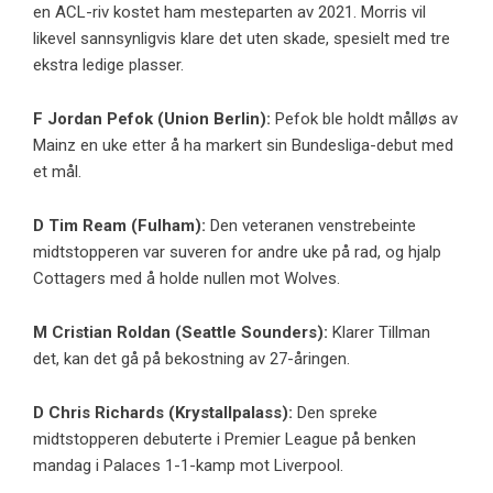
en ACL-riv kostet ham mesteparten av 2021. Morris vil
likevel sannsynligvis klare det uten skade, spesielt med tre
ekstra ledige plasser.
F
Jordan Pefok
(
Union Berlin
):
Pefok ble holdt målløs av
Mainz en uke etter å ha markert sin Bundesliga-debut med
et mål.
D
Tim Ream
(Fulham):
Den veteranen venstrebeinte
midtstopperen var suveren for andre uke på rad, og hjalp
Cottagers med å holde nullen mot Wolves.
M
Cristian Roldan
(Seattle Sounders):
Klarer Tillman
det, kan det gå på bekostning av 27-åringen.
D
Chris Richards
(
Krystallpalass
):
Den spreke
midtstopperen debuterte i Premier League på benken
mandag i Palaces 1-1-kamp mot Liverpool.