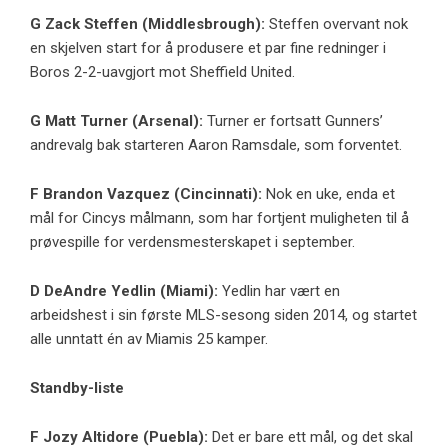
G
Zack Steffen
(
Middlesbrough
):
Steffen overvant nok
en skjelven start for å produsere et par fine redninger i
Boros 2-2-uavgjort mot Sheffield United.
G
Matt Turner
(
Arsenal
):
Turner er fortsatt Gunners’
andrevalg bak starteren Aaron Ramsdale, som forventet.
F
Brandon Vazquez
(
Cincinnati
):
Nok en uke, enda et
mål for Cincys målmann, som har fortjent muligheten til å
prøvespille for verdensmesterskapet i september.
D
DeAndre Yedlin
(
Miami
):
Yedlin har vært en
arbeidshest i sin første MLS-sesong siden 2014, og startet
alle unntatt én av Miamis 25 kamper.
Standby-liste
F
Jozy Altidore
(
Puebla
):
Det er bare ett mål, og det skal