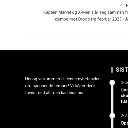
P
Kaptein Marvel og X-Men slår seg sammen f
kjempe mot Brood fra februar 2023 • 
SIS
Hei og velkommen til denne nyhetssiden
J
om spennende temaer! Vi håper dere
Uve
trives med alt man kan lese her.
ska
tus
A
Opp