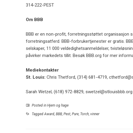
314-222-PEST
Om BBB
BBB er en non-profit, forretningsstøttet organisasjon 
forretningsatferd. BBB-forbrukertjenester er gratis. BBB
selskaper, 11 000 veldedighetsanmeldelser, tvisteløsn
påvirker markedets tillit. Besøk BBB.org for mer inform
Mediekontakter
St. Louis:
Chris Thetford, (314) 681-4719,
cthetford@s
Sarah Wetzel, (618) 972-8829,
swetzel@stlouisbbb.org
Posted in
Hjem og hage
Tagged
Award
,
BBB
,
Pest
,
Pure
,
Torch
,
vinner