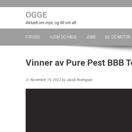
Skip
to
OGGE
content
Aktuelt om mye, og litt om alt
FORSIDE
HJEM OG HAGE
JOBB
BIL OG MOTOR
Vinner av Pure Pest BBB 
November 16, 2022
by
Jacob Rodriguez