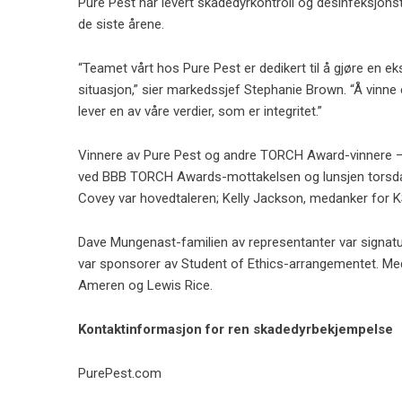
Pure Pest har levert skadedyrkontroll og desinfeksjons
de siste årene.
“Teamet vårt hos Pure Pest er dedikert til å gjøre en ek
situasjon,” sier markedssjef Stephanie Brown. “Å vinne
lever en av våre verdier, som er integritet.”
Vinnere av Pure Pest og andre TORCH Award-vinnere –
ved BBB TORCH Awards-mottakelsen og lunsjen torsdag
Covey var hovedtaleren; Kelly Jackson, medanker for K
Dave Mungenast-familien av representanter var signat
var sponsorer av Student of Ethics-arrangementet. Me
Ameren og Lewis Rice.
Kontaktinformasjon for ren skadedyrbekjempelse
PurePest.com