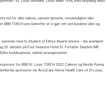
tjenester i St. Louis-området. Louis siden 1954, med betydelig vekst
stra mil for våre naboer, uansett tjeneste, omstendighet eller
 en BBB TORCH-pris bekrefter at vi gjør rett ved kundene våre og
 sammen med to Student of Ethics Award-vinnere – ble anerkjent
 20. oktober på Four Seasons Hotel St. Forfatter Stephen MR
SDKs kveldsnyheter, støttet arrangementet.
ursponsor for BBB St. Louis TORCH 2022. Caleres og Nestlé Purina
dvirkende sponsorer var AccuCare Home Health Care of St Louis,