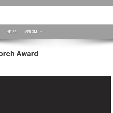
HELSE
MER OM
Torch Award