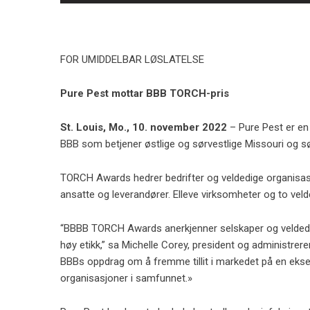
FOR UMIDDELBAR LØSLATELSE
Pure Pest mottar BBB TORCH-pris
St. Louis, Mo., 10. november 2022
– Pure Pest er e
BBB som betjener østlige og sørvestlige Missouri og sørl
TORCH Awards hedrer bedrifter og veldedige organisasj
ansatte og leverandører. Elleve virksomheter og to veld
“BBBB TORCH Awards anerkjenner selskaper og veldedige
høy etikk,” sa Michelle Corey, president og administrer
BBBs oppdrag om å fremme tillit i markedet på en eksem
organisasjoner i samfunnet.»