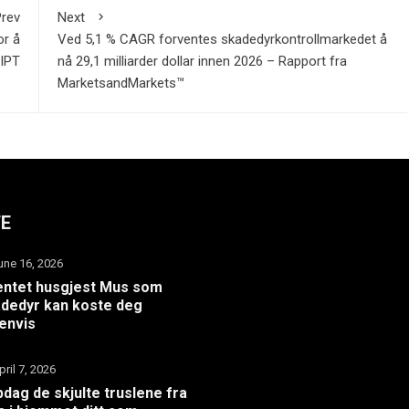
rev
Next
or å
Ved 5,1 % CAGR forventes skadedyrkontrollmarkedet å
AIPT
nå 29,1 milliarder dollar innen 2026 – Rapport fra
MarketsandMarkets™
TE
une 16, 2026
ntet husgjest Mus som
dedyr kan koste deg
envis
pril 7, 2026
dag de skjulte truslene fra