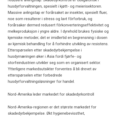
redusere avlingstap. Skadedyrkontroll er obligatorisk i
husdyrforvaltningen, spesielt i kjøtt- og meierisektoren.
Massive avlingstap er forårsaket av insekter, spesielt fluer,
noe som resulterer i stress og lavt fôrforbruk, og
forårsaker dermed redusert fôrkonverteringseffektivitet og
melkeproduksjon i yngre aldre. I dyrehold brukes fysiske og
kjemiske metoder; det er imidlertid en begrensning i dosen
av kjemisk behandling for å forhindre utvikling av resistens.
Etterspørselen etter skadedyrbekjempelse i
husdyrnæringen øker i Asia fordi fjørfe- og
storfeindustrien utvikler seg som en organisert sektor.
Ytterligere markedsutsikter forventes å bli drevet av
etterspørselen etter forbedrede
husdyrforvaltningsløsninger for handel.
Nord-Amerika leder markedet for skadedyrkontroll
Nord-Amerika-regionen er det største markedet for
skadedyrbekjempelse. Økt hygienebevissthet,