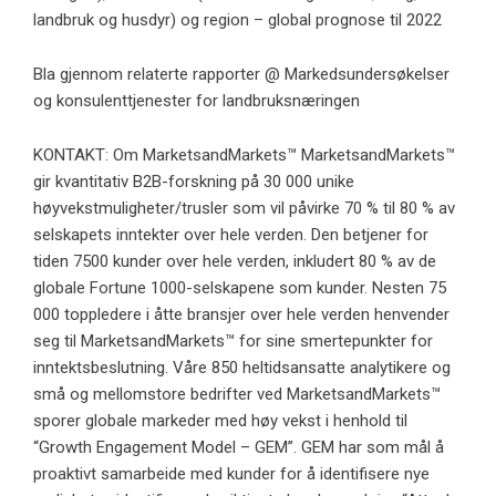
landbruk og husdyr) og region – global prognose til 2022
Bla gjennom relaterte rapporter @ Markedsundersøkelser
og konsulenttjenester for landbruksnæringen
KONTAKT: Om MarketsandMarkets™ MarketsandMarkets™
gir kvantitativ B2B-forskning på 30 000 unike
høyvekstmuligheter/trusler som vil påvirke 70 % til 80 % av
selskapets inntekter over hele verden. Den betjener for
tiden 7500 kunder over hele verden, inkludert 80 % av de
globale Fortune 1000-selskapene som kunder. Nesten 75
000 toppledere i åtte bransjer over hele verden henvender
seg til MarketsandMarkets™ for sine smertepunkter for
inntektsbeslutning. Våre 850 heltidsansatte analytikere og
små og mellomstore bedrifter ved MarketsandMarkets™
sporer globale markeder med høy vekst i henhold til
“Growth Engagement Model – GEM”. GEM har som mål å
proaktivt samarbeide med kunder for å identifisere nye