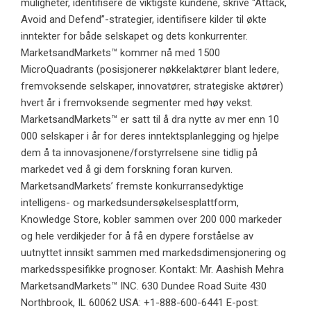
muligheter, identifisere de viktigste kundene, skrive “Attack,
Avoid and Defend”-strategier, identifisere kilder til økte
inntekter for både selskapet og dets konkurrenter.
MarketsandMarkets™ kommer nå med 1500
MicroQuadrants (posisjonerer nøkkelaktører blant ledere,
fremvoksende selskaper, innovatører, strategiske aktører)
hvert år i fremvoksende segmenter med høy vekst.
MarketsandMarkets™ er satt til å dra nytte av mer enn 10
000 selskaper i år for deres inntektsplanlegging og hjelpe
dem å ta innovasjonene/forstyrrelsene sine tidlig på
markedet ved å gi dem forskning foran kurven.
MarketsandMarkets’ fremste konkurransedyktige
intelligens- og markedsundersøkelsesplattform,
Knowledge Store, kobler sammen over 200 000 markeder
og hele verdikjeder for å få en dypere forståelse av
uutnyttet innsikt sammen med markedsdimensjonering og
markedsspesifikke prognoser. Kontakt: Mr. Aashish Mehra
MarketsandMarkets™ INC. 630 Dundee Road Suite 430
Northbrook, IL 60062 USA: +1-888-600-6441 E-post: