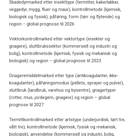
Skadedyrmarked etter insekttype (termitter, kakerlakker,
veggedyr, mygg, fluer og maur), kontrollmetode (kjemisk,
biologisk og fysisk), påføring, form (tørr og flytende) og
region – global prognose til 2026
Vektorkontrollmarked etter vektortype (insekter og
gnagere), sluttbrukssektor (kommersiell og industri og
bolig), kontrollmetode (kjemisk, fysisk og mekanisk og
biologisk) og region – global prognose til 2023
Gnageremiddelmarked etter type (antikoagulanter, ikke-
koagulanter), påføringsmodus (pellets, sprayer og pulver),
sluttbruk (landbruk, varehus og bysentre), gnagertyper
(rotter, mus, jordegern, gnagere) og region – global
prognose til 2027
Termittkontrollmarked etter artstype (underjordisk, tørt tre,
vått tre), kontrollmetode (kjemisk, fysisk og mekanisk,
biologisk), anvendelse (kommersiell og industri, bolig,