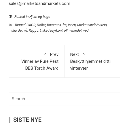
sales@marketsandmarkets.com
Posted in
Hjem og hage
Tagged
CAGR
,
Dollar
,
forventes
,
fra
,
innen
,
MarketsandMarkets
,
milliarder
,
nå
,
Rapport
,
skadedyrkontrollmarkedet
,
ved
Prev
Next
Vinner av Pure Pest
Beskytt hjemmet ditt i
BBB Torch Award
vintervær
Search
for:
SISTE NYE