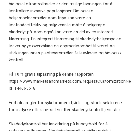
biologiske kontrollmidler er den mulige løsningen for å
kontrollere invasive populasjoner. Biologiske
bekjempelsesmidler som trips kan være en
kostnadseffektiv og miljøvennlig måte å bekjempe
skadedyr på, som også kan være en del av en integrert
tilnærming. En integrert tilnærming til skadedyrbekjempelse
krever nøye overvåking og oppmerksomhet til været og
utviklingen innen plantevernmidler, felleavlinger og biologisk
kontroll.
Få 10 % gratis tilpasning på denne rapporten:
https://www.marketsandmarkets.com/requestCustomizationN
id=144665518
Forholdsregler for sykdommer i fjørfe- og storfesektorene
for å styrke etterspørselen etter skadedyrkontrolltjenester
Skadedyrkontroll har innvirkning på husdyrhold for å