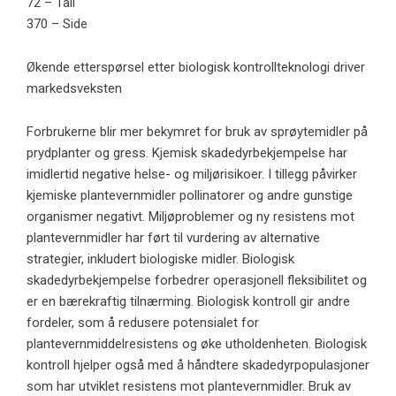
72 – Tall
370 – Side
Økende etterspørsel etter biologisk kontrollteknologi driver
markedsveksten
Forbrukerne blir mer bekymret for bruk av sprøytemidler på
prydplanter og gress. Kjemisk skadedyrbekjempelse har
imidlertid negative helse- og miljørisikoer. I tillegg påvirker
kjemiske plantevernmidler pollinatorer og andre gunstige
organismer negativt. Miljøproblemer og ny resistens mot
plantevernmidler har ført til vurdering av alternative
strategier, inkludert biologiske midler. Biologisk
skadedyrbekjempelse forbedrer operasjonell fleksibilitet og
er en bærekraftig tilnærming. Biologisk kontroll gir andre
fordeler, som å redusere potensialet for
plantevernmiddelresistens og øke utholdenheten. Biologisk
kontroll hjelper også med å håndtere skadedyrpopulasjoner
som har utviklet resistens mot plantevernmidler. Bruk av