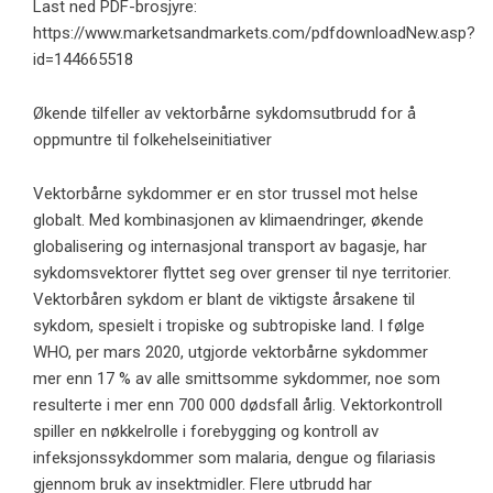
Last ned PDF-brosjyre:
https://www.marketsandmarkets.com/pdfdownloadNew.asp?
id=144665518
Økende tilfeller av vektorbårne sykdomsutbrudd for å
oppmuntre til folkehelseinitiativer
Vektorbårne sykdommer er en stor trussel mot helse
globalt. Med kombinasjonen av klimaendringer, økende
globalisering og internasjonal transport av bagasje, har
sykdomsvektorer flyttet seg over grenser til nye territorier.
Vektorbåren sykdom er blant de viktigste årsakene til
sykdom, spesielt i tropiske og subtropiske land. I følge
WHO, per mars 2020, utgjorde vektorbårne sykdommer
mer enn 17 % av alle smittsomme sykdommer, noe som
resulterte i mer enn 700 000 dødsfall årlig. Vektorkontroll
spiller en nøkkelrolle i forebygging og kontroll av
infeksjonssykdommer som malaria, dengue og filariasis
gjennom bruk av insektmidler. Flere utbrudd har