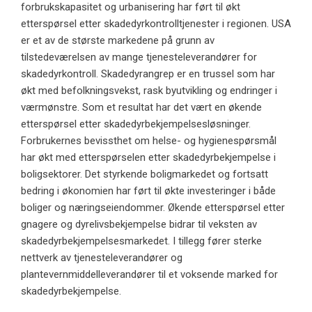
forbrukskapasitet og urbanisering har ført til økt
etterspørsel etter skadedyrkontrolltjenester i regionen. USA
er et av de største markedene på grunn av
tilstedeværelsen av mange tjenesteleverandører for
skadedyrkontroll. Skadedyrangrep er en trussel som har
økt med befolkningsvekst, rask byutvikling og endringer i
værmønstre. Som et resultat har det vært en økende
etterspørsel etter skadedyrbekjempelsesløsninger.
Forbrukernes bevissthet om helse- og hygienespørsmål
har økt med etterspørselen etter skadedyrbekjempelse i
boligsektorer. Det styrkende boligmarkedet og fortsatt
bedring i økonomien har ført til økte investeringer i både
boliger og næringseiendommer. Økende etterspørsel etter
gnagere og dyrelivsbekjempelse bidrar til veksten av
skadedyrbekjempelsesmarkedet. I tillegg fører sterke
nettverk av tjenesteleverandører og
plantevernmiddelleverandører til et voksende marked for
skadedyrbekjempelse.