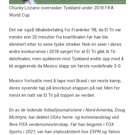
Chucky Lozano overrasker Tyskland under 2018 FIFA
World Cup.
Det var også tilbakebetaling for Frankrike ’98, da El Tri var
mindre enn 20 minutter fra kvartfinalen før han ble
eliminert etter to sene tyske streiker. Nok en seier i deres
andre konkurranse i 2018 sørget for at El Tri gikk til 16-
delsfinalen, men sjokkeren mot Tyskland endte opp med å
bli avgjørende da Mexico slapp sin første rundefinale 3-0.
Mexico fortsatte med å tape mot Brasil i sin neste kamp, ​​
deres syvende tap på knockout-etappen på rad. Men for
minst én natt var El Tri på toppen av verden.
En av de ledende fotballjournalistene i Nord-Amerika, Doug
McIntyre, har dekket USAs herre- og kvinnelandslag ved
flere FIFA verdensmesterskap. Før han begynte i FOX
Sports i 2021, var han stabsskribent hos ESPN og Yahoo