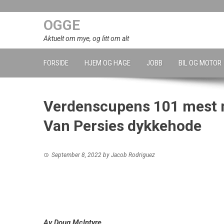
Skip
to
OGGE
content
Aktuelt om mye, og litt om alt
FORSIDE
HJEM OG HAGE
JOBB
BIL OG MOTOR
Verdenscupens 101 mest m
Van Persies dykkehode
September 8, 2022
by
Jacob Rodriguez
Av
Doug McIntyre