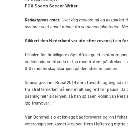
FOX Sports Soccer Writer
Redaktørens notat:
Hver dag mellom nå og avsparket ti
avslører vi et annet minne fra verdenscuphistorien. Ne
Sikkert den
Nederland
var ute etter revansj i sin 
I finalen fire år tidligere i Sør-Afrika ga et ekstraomga
nederlenderne til enda et tap med trofeet på streken. La
0-3 i mesterskapskampen på den største scenen.
Spania gikk inn i Brasil 2014 som favoritt, og ting så u
fra straffemerket. Så endret alt seg rett før pause. 
pasning nær sidelinjen, så han spissen Robin van Pers
løp fremover.
Van Bommel slo et innlegg bak forsvaret og inn i felte
veteranspissen kastet kroppen frem i luften og møtte p