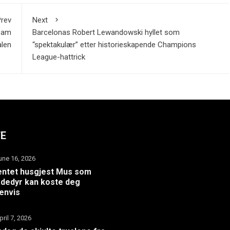
rev
Next
Team
Barcelonas Robert Lewandowski hyllet som
alen
“spektakulær” etter historieskapende Champions
League-hattrick
TE
une 16, 2026
ntet husgjest Mus som
dedyr kan koste deg
envis
pril 7, 2026