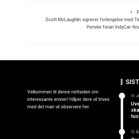
P
Scott McLaughlin signerer forlengelse med 
Penske foran IndyCar-fin
SIS
Velkommen til denne nettsiden om
J
interessante emner! Håper dere vil trives
Uve
med det man vil observere her.
ska
tus
A