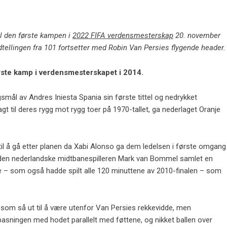
l den første kampen i
2022 FIFA verdensmesterskap
20. november
dtellingen fra 101 fortsetter med Robin Van Persies flygende header.
første kamp i verdensmesterskapet i 2014.
ngsmål av Andres Iniesta Spania sin første tittel og nedrykket
gt til deres rygg mot rygg toer på 1970-tallet, ga nederlaget Oranje
t til å gå etter planen da Xabi Alonso ga dem ledelsen i første omgang
Da den nederlandske midtbanespilleren Mark van Bommel samlet en
ie – som også hadde spilt alle 120 minuttene av 2010-finalen – som
t som så ut til å være utenfor Van Persies rekkevidde, men
asningen med hodet parallelt med føttene, og nikket ballen over