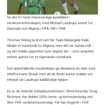
Se det 97 mest minneverdige øyeblikket i
verdensmesterskapet, med Michael Laudrups assist for
Danmark mot Nigeria i FIFA-VM i 1998.
Thomas Helveg la til et nytt før Tijani Babangida trakk
tilbake et trøstemål for Nigeria, men det var Sands mål –
og det frekke oppsettet som skapte det – som avsluttet
enhver sjanse for et nigeriansk comeback.
Den iøynefallende resultatlinjen ga danskene en date med
tittelforsvarer Brasil, men alt de fleste kunne snakke om
etterpå var Laudrups kaldblodige hjelper.
En av de ledende fotballjournalistene i Nord-Amerika, Doug
McIntyre, har dekket USAs herre- og kvinnelandslag ved
flere FIFA verdensmesterskap. Før han begynte i FOX