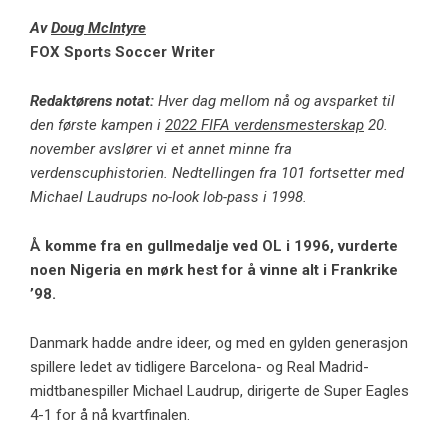
Av
Doug McIntyre
FOX Sports Soccer Writer
Redaktørens notat:
Hver dag mellom nå og avsparket til
den første kampen i
2022 FIFA verdensmesterskap
20.
november avslører vi et annet minne fra
verdenscuphistorien. Nedtellingen fra 101 fortsetter med
Michael Laudrups no-look lob-pass i 1998.
Å komme fra en gullmedalje ved OL i 1996, vurderte
noen
Nigeria
en mørk hest for å vinne alt i Frankrike
’98.
Danmark hadde andre ideer, og med en gylden generasjon
spillere ledet av tidligere Barcelona- og Real Madrid-
midtbanespiller Michael Laudrup, dirigerte de Super Eagles
4-1 for å nå kvartfinalen.