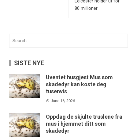
Leicester holder ut for
80 millioner
Search
for:
SISTE NYE
Uventet husgjest Mus som
skadedyr kan koste deg
tusenvis
June 16, 2026
Oppdag de skjulte truslene fra
mus i hjemmet ditt som
skadedyr