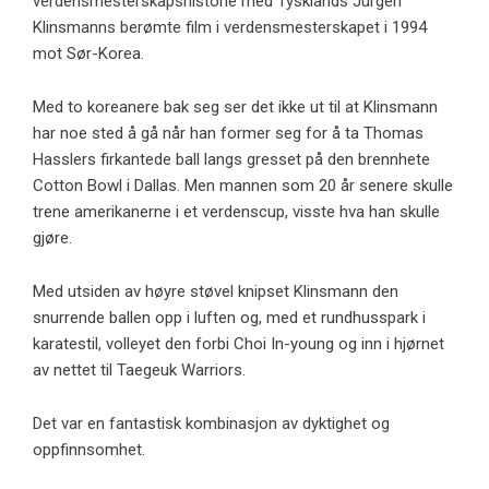
verdensmesterskapshistorie med Tysklands Jürgen
Klinsmanns berømte film i verdensmesterskapet i 1994
mot Sør-Korea.
Med to koreanere bak seg ser det ikke ut til at Klinsmann
har noe sted å gå når han former seg for å ta Thomas
Hasslers firkantede ball langs gresset på den brennhete
Cotton Bowl i Dallas. Men mannen som 20 år senere skulle
trene amerikanerne i et verdenscup, visste hva han skulle
gjøre.
Med utsiden av høyre støvel knipset Klinsmann den
snurrende ballen opp i luften og, med et rundhusspark i
karatestil, volleyet den forbi Choi In-young og inn i hjørnet
av nettet til Taegeuk Warriors.
Det var en fantastisk kombinasjon av dyktighet og
oppfinnsomhet.