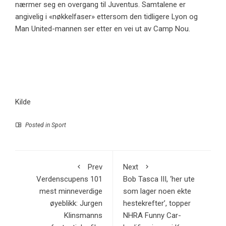
nærmer seg en overgang til Juventus. Samtalene er
angivelig i «nøkkelfaser» ettersom den tidligere Lyon og
Man United-mannen ser etter en vei ut av Camp Nou.
Kilde
Posted in
Sport
Prev
Next
Verdenscupens 101
Bob Tasca III, ‘her ute
mest minneverdige
som lager noen ekte
øyeblikk: Jurgen
hestekrefter’, topper
Klinsmanns
NHRA Funny Car-