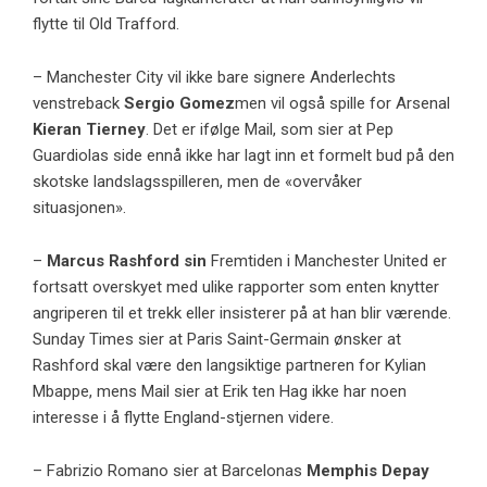
flytte til Old Trafford.
– Manchester City vil ikke bare signere Anderlechts
venstreback
Sergio Gomez
men vil også spille for Arsenal
Kieran Tierney
. Det er ifølge Mail, som sier at Pep
Guardiolas side ennå ikke har lagt inn et formelt bud på den
skotske landslagsspilleren, men de «overvåker
situasjonen».
–
Marcus Rashford sin
Fremtiden i Manchester United er
fortsatt overskyet med ulike rapporter som enten knytter
angriperen til et trekk eller insisterer på at han blir værende.
Sunday Times sier at Paris Saint-Germain ønsker at
Rashford skal være den langsiktige partneren for Kylian
Mbappe, mens Mail sier at Erik ten Hag ikke har noen
interesse i å flytte England-stjernen videre.
–
Fabrizio Romano
sier at Barcelonas
Memphis Depay