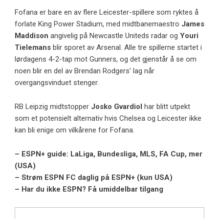
Fofana er bare en av flere Leicester-spillere som ryktes å
forlate King Power Stadium, med midtbanemaestro
James
Maddison
angivelig på Newcastle Uniteds radar og
Youri
Tielemans
blir sporet av Arsenal. Alle tre spillerne startet i
lørdagens 4-2-tap mot Gunners, og det gjenstår å se om
noen blir en del av Brendan Rodgers’ lag når
overgangsvinduet stenger.
RB Leipzig midtstopper
Josko Gvardiol
har blitt utpekt
som et potensielt alternativ hvis Chelsea og Leicester ikke
kan bli enige om vilkårene for Fofana.
– ESPN+ guide: LaLiga, Bundesliga, MLS, FA Cup, mer
(USA)
– Strøm ESPN FC daglig på ESPN+ (kun USA)
– Har du ikke ESPN? Få umiddelbar tilgang