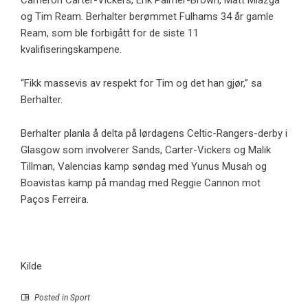
Cameron Carter-Vickers, Erik Palmer-Brown, Matt Miazga
og Tim Ream. Berhalter berømmet Fulhams 34 år gamle
Ream, som ble forbigått for de siste 11
kvalifiseringskampene.
“Fikk massevis av respekt for Tim og det han gjør,” sa
Berhalter.
Berhalter planla å delta på lørdagens Celtic-Rangers-derby i
Glasgow som involverer Sands, Carter-Vickers og Malik
Tillman, Valencias kamp søndag med Yunus Musah og
Boavistas kamp på mandag med Reggie Cannon mot
Paços Ferreira.
Kilde
Posted in
Sport