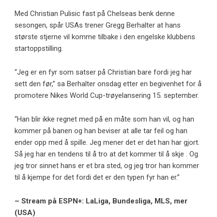
Med Christian Pulisic fast på Chelseas benk denne
sesongen, spår USAs trener Gregg Berhalter at hans
største stjerne vil komme tilbake i den engelske klubbens
startoppstilling.
“Jeg er en fyr som satser på Christian bare fordi jeg har
sett den før,” sa Berhalter onsdag etter en begivenhet for å
promotere Nikes World Cup-trøyelansering 15. september.
“Han blir ikke regnet med på en måte som han vil, og han
kommer på banen og han beviser at alle tar feil og han
ender opp med å spille. Jeg mener det er det han har gjort.
Så jeg har en tendens til å tro at det kommer til å skje . Og
jeg tror sinnet hans er et bra sted, og jeg tror han kommer
til å kjempe for det fordi det er den typen fyr han er.”
– Stream på ESPN+: LaLiga, Bundesliga, MLS, mer
(USA)