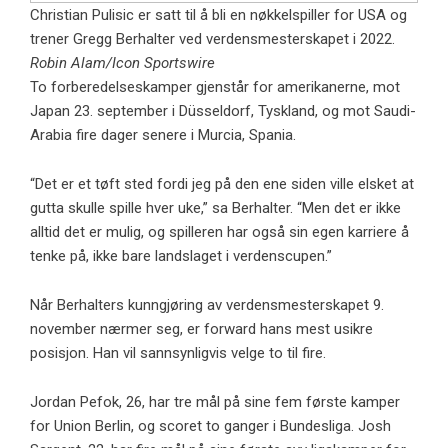
Christian Pulisic er satt til å bli en nøkkelspiller for USA og
trener Gregg Berhalter ved verdensmesterskapet i 2022.
Robin Alam/Icon Sportswire
To forberedelseskamper gjenstår for amerikanerne, mot
Japan 23. september i Düsseldorf, Tyskland, og mot Saudi-
Arabia fire dager senere i Murcia, Spania.
“Det er et tøft sted fordi jeg på den ene siden ville elsket at
gutta skulle spille hver uke,” sa Berhalter. “Men det er ikke
alltid det er mulig, og spilleren har også sin egen karriere å
tenke på, ikke bare landslaget i verdenscupen.”
Når Berhalters kunngjøring av verdensmesterskapet 9.
november nærmer seg, er forward hans mest usikre
posisjon. Han vil sannsynligvis velge to til fire.
Jordan Pefok, 26, har tre mål på sine fem første kamper
for Union Berlin, og scoret to ganger i Bundesliga. Josh