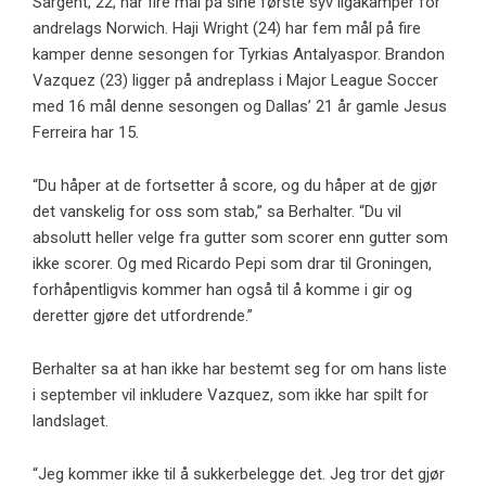
Sargent, 22, har fire mål på sine første syv ligakamper for
andrelags Norwich. Haji Wright (24) har fem mål på fire
kamper denne sesongen for Tyrkias Antalyaspor. Brandon
Vazquez (23) ligger på andreplass i Major League Soccer
med 16 mål denne sesongen og Dallas’ 21 år gamle Jesus
Ferreira har 15.
“Du håper at de fortsetter å score, og du håper at de gjør
det vanskelig for oss som stab,” sa Berhalter. “Du vil
absolutt heller velge fra gutter som scorer enn gutter som
ikke scorer. Og med Ricardo Pepi som drar til Groningen,
forhåpentligvis kommer han også til å komme i gir og
deretter gjøre det utfordrende.”
Berhalter sa at han ikke har bestemt seg for om hans liste
i september vil inkludere Vazquez, som ikke har spilt for
landslaget.
“Jeg kommer ikke til å sukkerbelegge det. Jeg tror det gjør