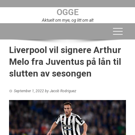
Skip
OGGE
to
content
Aktuelt om mye, og litt om alt
Liverpool vil signere Arthur
Melo fra Juventus på lån til
slutten av sesongen
September 1, 2022
by
Jacob Rodriguez