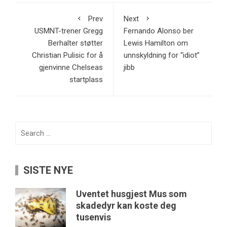
Prev
Next
USMNT-trener Gregg
Fernando Alonso ber
Berhalter støtter
Lewis Hamilton om
Christian Pulisic for å
unnskyldning for “idiot”
gjenvinne Chelseas
jibb
startplass
Search
for:
SISTE NYE
Uventet husgjest Mus som
skadedyr kan koste deg
tusenvis