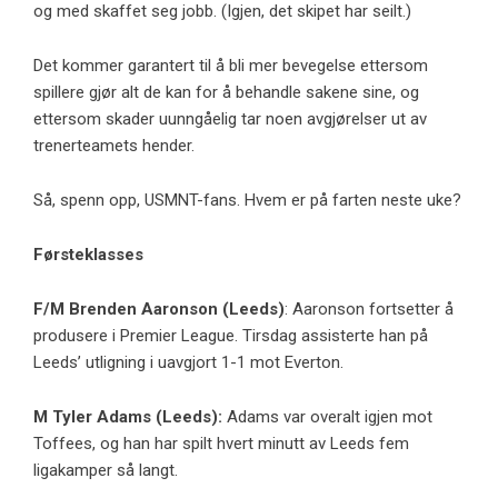
og med
skaffet seg jobb
. (Igjen, det skipet har seilt.)
Det kommer garantert til å bli mer bevegelse ettersom
spillere gjør alt de kan for å behandle sakene sine, og
ettersom skader uunngåelig tar noen avgjørelser ut av
trenerteamets hender.
Så, spenn opp, USMNT-fans. Hvem er på farten neste uke?
Førsteklasses
F/M
Brenden Aaronson
(
Leeds
)
: Aaronson fortsetter å
produsere i Premier League. Tirsdag assisterte han på
Leeds’ utligning i uavgjort 1-1 mot Everton.
M
Tyler Adams
(Leeds):
Adams var overalt igjen mot
Toffees, og han har spilt hvert minutt av Leeds fem
ligakamper så langt.