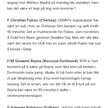
angrep mot Atletico Madrid på mandag ble utelukket, men
kan det være et tegn på ting som kommer?
F
Christian Pulisic
(
Chelsea
):
USMNTs toppangriper har
vært en sub i hver av Chelseas fem kamper, og spilt totalt
96 minutter. Det er frustrerende for Pulisic, som forventes
å forbli hos Blues gjennom Deadline Day. Men det ville ikke
vært det verste for USA hvis en sunn, uthvilt Pulisic har noe
å bevise i Qatar.
F/M
Giovanni Reyna
(
Borussia Dortmund
):
BVB er fast
bestemt på å sakte gå Reyna, som ikke kom på benken i
Dortmunds siste kamp, ​​tilbake til full form etter at han fikk
et par tilbakeslag etter å ha revet hamstringen forrige
sesong. Det er smart, selv om det får en til å lure på om
Reyna kan være en 90-minutters spiller i
verdensmesterskapet.
D
Antonee Robinson
(
Fulham
):
Jedi har spilt hvert minutt