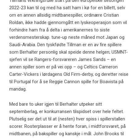
Tillmans virkningsfulle start på den europeiske sesongen
2022-23 kan til og med ha satt ham i kø for en billett, selv
om en annen allsidig midtbanespiller, ordinære Cristian
Roldan, ikke hadde gjennomgått en lyskeoperasjon som vil
forhindre ham fra å delta i amerikanernes to siste
verdensmesterskap. tune-up neste måned mot Japan og
Saudi-Arabia. Den tyskfødte Tillman er en av fire spillere
som Berhalter personlig skal speide denne helgen; USMNT-
sjefen vil se Rangers-forsvareren James Sands – en
annen spiller som er på vei opp – og Celtics Cameron
Carter-Vickers i lørdagens Old Firm-derby, og deretter reise
til Portugal for å se Reggie Cannon spille for Boavista på
mandag.
Med bare to uker igjen til Berhalter utpeker sitt
septemberlag, er konkurransen tilspidset over hele feltet.
Plutselig ser det ut til at (nesten) hver spiss i spillerstallen
scorer. Rosterplasser er å hente foran, i midtforsvaret, på
midtbanen, på bakspiller og kanskje i mål. John Brooks til