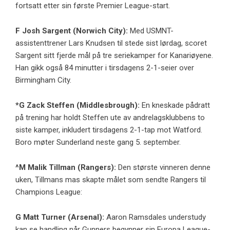
fortsatt etter sin første Premier League-start.
F
Josh Sargent
(
Norwich City
):
Med USMNT-
assistenttrener Lars Knudsen til stede sist lørdag, scoret
Sargent sitt fjerde mål på tre seriekamper for Kanariøyene.
Han gikk også 84 minutter i tirsdagens 2-1-seier over
Birmingham City.
*G
Zack Steffen
(
Middlesbrough
):
En kneskade pådratt
på trening har holdt Steffen ute av andrelagsklubbens to
siste kamper, inkludert tirsdagens 2-1-tap mot Watford.
Boro møter Sunderland neste gang 5. september.
^M
Malik Tillman
(Rangers):
Den største vinneren denne
uken, Tillmans mas skapte målet som sendte Rangers til
Champions League:
G
Matt Turner
(Arsenal):
Aaron Ramsdales understudy
kan se handling når Gunners begynner sin Europa League-