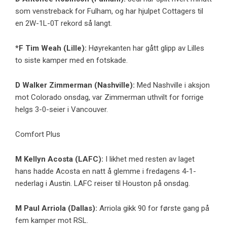
som venstreback for Fulham, og har hjulpet Cottagers til
en 2W-1L-0T rekord så langt.
*F
Tim Weah
(
Lille
):
Høyrekanten har gått glipp av Lilles
to siste kamper med en fotskade.
D
Walker Zimmerman
(Nashville):
Med Nashville i aksjon
mot Colorado onsdag, var Zimmerman uthvilt for forrige
helgs 3-0-seier i Vancouver.
Comfort Plus
M
Kellyn Acosta
(LAFC):
I likhet med resten av laget
hans hadde Acosta en natt å glemme i fredagens 4-1-
nederlag i Austin. LAFC reiser til Houston på onsdag.
M
Paul Arriola
(Dallas):
Arriola gikk 90 for første gang på
fem kamper mot RSL.