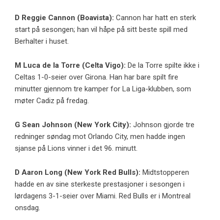
D
Reggie Cannon
(Boavista):
Cannon har hatt en sterk
start på sesongen; han vil håpe på sitt beste spill med
Berhalter i huset.
M
Luca de la Torre
(
Celta Vigo
):
De la Torre spilte ikke i
Celtas 1-0-seier over Girona. Han har bare spilt fire
minutter gjennom tre kamper for La Liga-klubben, som
møter Cadiz på fredag.
G
Sean Johnson
(New York City):
Johnson gjorde tre
redninger søndag mot Orlando City, men hadde ingen
sjanse på Lions vinner i det 96. minutt.
D
Aaron Long
(
New York Red Bulls
):
Midtstopperen
hadde en av sine sterkeste prestasjoner i sesongen i
lørdagens 3-1-seier over Miami. Red Bulls er i Montreal
onsdag.