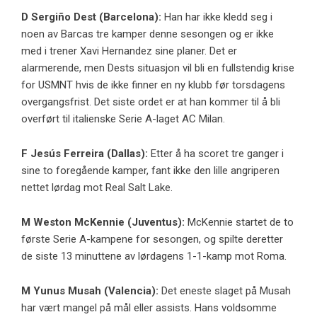
D
Sergiño Dest
(Barcelona):
Han har ikke kledd seg i
noen av Barcas tre kamper denne sesongen og er ikke
med i trener Xavi Hernandez sine planer. Det er
alarmerende, men Dests situasjon vil bli en fullstendig krise
for USMNT hvis de ikke finner en ny klubb før torsdagens
overgangsfrist. Det siste ordet er at han kommer til å bli
overført til italienske Serie A-laget AC Milan.
F
Jesús Ferreira
(Dallas):
Etter å ha scoret tre ganger i
sine to foregående kamper, fant ikke den lille angriperen
nettet lørdag mot Real Salt Lake.
M
Weston McKennie
(Juventus):
McKennie startet de to
første Serie A-kampene for sesongen, og spilte deretter
de siste 13 minuttene av lørdagens 1-1-kamp mot Roma.
M
Yunus Musah
(Valencia):
Det eneste slaget på Musah
har vært mangel på mål eller assists. Hans voldsomme