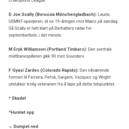
Champions League.
D
Joe Scally
(Borussia Mönchengladbach):
Laurie,
USMNT-speideren, vil se 19-åringen mot Mainz på søndag.
Så Scally er helt klart på Berhalters radar for
septemberliste, i det minste.
M
Eryk Williamson
(
Portland Timbers
):
Den sentrale
midtbanespilleren gikk 90 mot Sounders.
F
Gyasi Zardes
(
Colorado Rapids
):
Den nåværende
formen til Ferreira, Pefok, Sargent, Vazquez og Wright
utelukker trolig veteranen fra å løpe på dette tidspunktet.
* Skadet
^Humlet opp
⌄ Dumpet ned