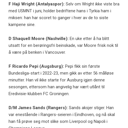
F
Haji Wright
(Antalyaspor):
Selv om Wright ikke viste bra
med USMNT i juni, holder bedriftene hans i Tyrkia ham i
miksen: han har scoret to ganger i hver av de to siste
kampene sine.
D
Shaquell Moore
(Nashville):
En uke etter å ha blitt
utsatt for en berøringsfri beinskade, var Moore frisk nok til
å være på benken i Vancouver.
F
Ricardo Pepi
(Augsburg):
Pepi fikk sin første
Bundesliga-start i 2022-23, men gikk av etter 56 målløse
minutter. Han vil ikke starte for Ausburg igjen denne
sesongen, ettersom han angivelig har vært utlånt til
Eredivisie-klubben FC Groningen.
D/M
James Sands
(Rangers):
Sands aksjer stiger. Han
var enestående i Rangers-seieren i Eindhoven, og nå skal
han få prøve seg mot slike som Liverpool og Napoli i