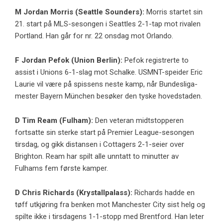
M
Jordan Morris
(Seattle Sounders):
Morris startet sin
21. start på MLS-sesongen i Seattles 2-1-tap mot rivalen
Portland. Han går for nr. 22 onsdag mot Orlando.
F
Jordan Pefok
(Union Berlin):
Pefok registrerte to
assist i Unions 6-1-slag mot Schalke. USMNT-speider Eric
Laurie vil være på spissens neste kamp, ​​når Bundesliga-
mester Bayern München besøker den tyske hovedstaden.
D
Tim Ream
(Fulham):
Den veteran midtstopperen
fortsatte sin sterke start på Premier League-sesongen
tirsdag, og gikk distansen i Cottagers 2-1-seier over
Brighton. Ream har spilt alle unntatt to minutter av
Fulhams fem første kamper.
D
Chris Richards
(
Krystallpalass
):
Richards hadde en
tøff utkjøring fra benken mot Manchester City sist helg og
spilte ikke i tirsdagens 1-1-stopp med Brentford. Han leter