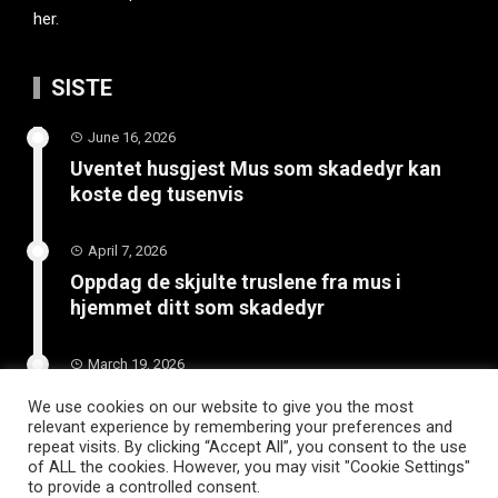
her.
SISTE
June 16, 2026
Uventet husgjest Mus som skadedyr kan
koste deg tusenvis
April 7, 2026
Oppdag de skjulte truslene fra mus i
hjemmet ditt som skadedyr
March 19, 2026
Slik vedlikeholder du tilhengeren for
We use cookies on our website to give you the most
langvarig bruk
relevant experience by remembering your preferences and
repeat visits. By clicking “Accept All”, you consent to the use
of ALL the cookies. However, you may visit "Cookie Settings"
to provide a controlled consent.