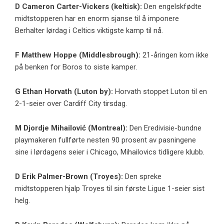
D
Cameron Carter-Vickers
(keltisk):
Den engelskfødte
midtstopperen har en enorm sjanse til å imponere
Berhalter lørdag i Celtics viktigste kamp til nå.
F
Matthew Hoppe
(Middlesbrough):
21-åringen kom ikke
på benken for Boros to siste kamper.
G
Ethan Horvath
(
Luton by
):
Horvath stoppet Luton til en
2-1-seier over Cardiff City tirsdag.
M
Djordje Mihailović
(Montreal):
Den Eredivisie-bundne
playmakeren fullførte nesten 90 prosent av pasningene
sine i lørdagens seier i Chicago, Mihailovics tidligere klubb.
D
Erik Palmer-Brown
(
Troyes
):
Den spreke
midtstopperen hjalp Troyes til sin første Ligue 1-seier sist
helg.