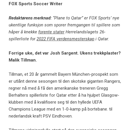
FOX Sports Soccer Writer
Redaktørens merknad:
“Plane to Qatar” er FOX Sports’ nye
ukentlige funksjon som sporer fremgangen til spillere som
håper å knekke
forente stater
Herrelandslagets 26-
spillerliste for
2022 FIFA verdensmesterskap
i Qatar.
Forrige uke,
det var Josh Sargent
. Ukens trekkplaster?
Malik Tillman
.
Tillman, et 20 år gammelt Bayern München-prospekt som
er utlånt denne sesongen til den skotske giganten Rangers,
regner nå med å få den amerikanske treneren Gregg
Berhalters spillerliste for Qatar etter å ha hjulpet Glasgow-
klubben med å kvalifisere seg til den hyllede UEFA
Champions League med en 1-0-kamp på bortebane. til
nederlandsk kraft PSV Eindhoven.