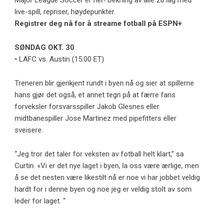
Major League Soccer er her! Dekning av alle 28 lag med
live-spill, repriser, høydepunkter.
Registrer deg nå for å streame fotball på ESPN+
SØNDAG OKT. 30
• LAFC vs. Austin (15.00 ET)
Treneren blir gjenkjent rundt i byen nå og sier at spillerne
hans gjør det også, et annet tegn på at færre fans
forveksler forsvarsspiller Jakob Glesnes eller
midtbanespiller Jose Martinez med pipefitters eller
sveisere.
“Jeg tror det taler for veksten av fotball helt klart,” sa
Curtin. «Vi er det nye laget i byen, la oss være ærlige, men
å se det nesten være likestilt nå er noe vi har jobbet veldig
hardt for i denne byen og noe jeg er veldig stolt av som
leder for laget. “