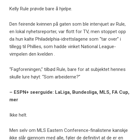
Kelly Rule prøvde bare å hjelpe.
Den feirende kvinnen på gaten som ble intervjuet av Rule,
en lokal nyhetsreporter, var flott for TV, men stoppet opp
da hun kalte Philadelphia-idrettslagene som “tar over” i
tillegg til Phillies, som hadde vinket National League-
vimpelen den kvelden .
“Fagforeningen,” tilbød Rule, bare for at subjektet hennes
skulle lure høyt: “Som arbeiderne?”
– ESPN+ seerguide: LaLiga, Bundesliga, MLS, FA Cup,
mer
Ikke helt.
Men selv om MLS Eastern Conference-finalistene kanskje
ikke slår gjennom med alle, føler de definitivt at de er en