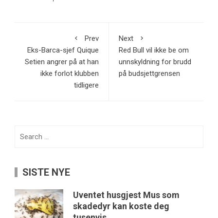
Prev
Next
Eks-Barca-sjef Quique
Red Bull vil ikke be om
Setien angrer på at han
unnskyldning for brudd
ikke forlot klubben
på budsjettgrensen
tidligere
Search
for:
SISTE NYE
Uventet husgjest Mus som
skadedyr kan koste deg
tusenvis