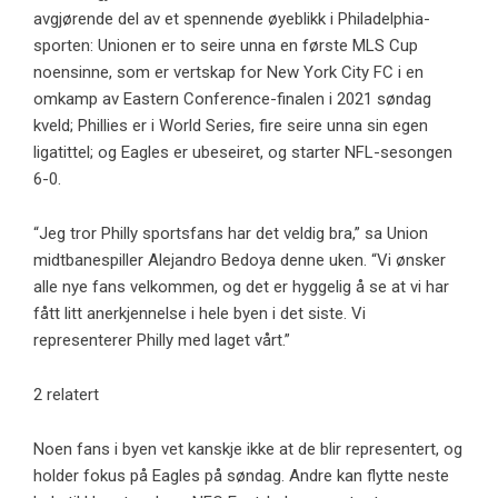
avgjørende del av et spennende øyeblikk i Philadelphia-
sporten: Unionen er to seire unna en første MLS Cup
noensinne, som er vertskap for New York City FC i en
omkamp av Eastern Conference-finalen i 2021 søndag
kveld; Phillies er i World Series, fire seire unna sin egen
ligatittel; og Eagles er ubeseiret, og starter NFL-sesongen
6-0.
“Jeg tror Philly sportsfans har det veldig bra,” sa Union
midtbanespiller Alejandro Bedoya denne uken. “Vi ønsker
alle nye fans velkommen, og det er hyggelig å se at vi har
fått litt anerkjennelse i hele byen i det siste. Vi
representerer Philly med laget vårt.”
2 relatert
Noen fans i byen vet kanskje ikke at de blir representert, og
holder fokus på Eagles på søndag. Andre kan flytte neste