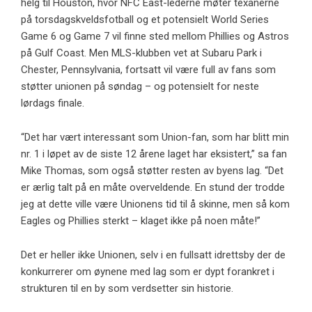
helg til Houston, hvor NFC East-lederne møter texanerne
på torsdagskveldsfotball og et potensielt World Series
Game 6 og Game 7 vil finne sted mellom Phillies og Astros
på Gulf Coast. Men MLS-klubben vet at Subaru Park i
Chester, Pennsylvania, fortsatt vil være full av fans som
støtter unionen på søndag – og potensielt for neste
lørdags finale.
“Det har vært interessant som Union-fan, som har blitt min
nr. 1 i løpet av de siste 12 årene laget har eksistert,” sa fan
Mike Thomas, som også støtter resten av byens lag. “Det
er ærlig talt på en måte overveldende. En stund der trodde
jeg at dette ville være Unionens tid til å skinne, men så kom
Eagles og Phillies sterkt – klaget ikke på noen måte!”
Det er heller ikke Unionen, selv i en fullsatt idrettsby der de
konkurrerer om øynene med lag som er dypt forankret i
strukturen til en by som verdsetter sin historie.