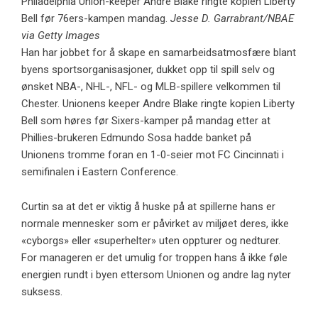
Philadelphia Union-keeper Andre Blake ringte kopien Liberty
Bell før 76ers-kampen mandag.
Jesse D. Garrabrant/NBAE
via Getty Images
Han har jobbet for å skape en samarbeidsatmosfære blant
byens sportsorganisasjoner, dukket opp til spill selv og
ønsket NBA-, NHL-, NFL- og MLB-spillere velkommen til
Chester. Unionens keeper Andre Blake ringte kopien Liberty
Bell som høres før Sixers-kamper på mandag etter at
Phillies-brukeren Edmundo Sosa hadde banket på
Unionens tromme foran en 1-0-seier mot FC Cincinnati i
semifinalen i Eastern Conference.
Curtin sa at det er viktig å huske på at spillerne hans er
normale mennesker som er påvirket av miljøet deres, ikke
«cyborgs» eller «superhelter» uten oppturer og nedturer.
For manageren er det umulig for troppen hans å ikke føle
energien rundt i byen ettersom Unionen og andre lag nyter
suksess.