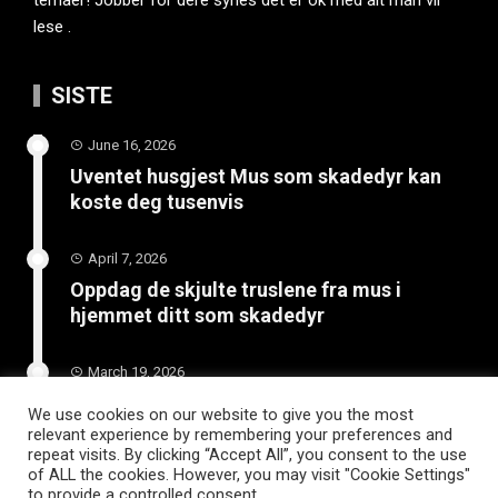
lese .
SISTE
June 16, 2026
Uventet husgjest Mus som skadedyr kan
koste deg tusenvis
April 7, 2026
Oppdag de skjulte truslene fra mus i
hjemmet ditt som skadedyr
March 19, 2026
Slik vedlikeholder du tilhengeren for
We use cookies on our website to give you the most
langvarig bruk
relevant experience by remembering your preferences and
repeat visits. By clicking “Accept All”, you consent to the use
of ALL the cookies. However, you may visit "Cookie Settings"
to provide a controlled consent.