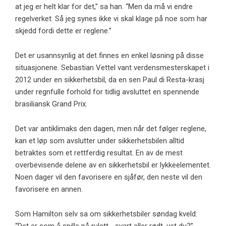
at jeg er helt klar for det,” sa han. “Men da må vi endre
regelverket. Så jeg synes ikke vi skal klage på noe som har
skjedd fordi dette er reglene.”
Det er usannsynlig at det finnes en enkel løsning på disse
situasjonene. Sebastian Vettel vant verdensmesterskapet i
2012 under en sikkerhetsbil, da en sen Paul di Resta-krasj
under regnfulle forhold for tidlig avsluttet en spennende
brasiliansk Grand Prix.
Det var antiklimaks den dagen, men når det følger reglene,
kan et løp som avslutter under sikkerhetsbilen alltid
betraktes som et rettferdig resultat. En av de mest
overbevisende delene av en sikkerhetsbil er lykkeelementet.
Noen dager vil den favorisere en sjåfør, den neste vil den
favorisere en annen.
Som Hamilton selv sa om sikkerhetsbiler søndag kveld:
“Det er som å spille på rulett… svart eller rødt, vet du?”