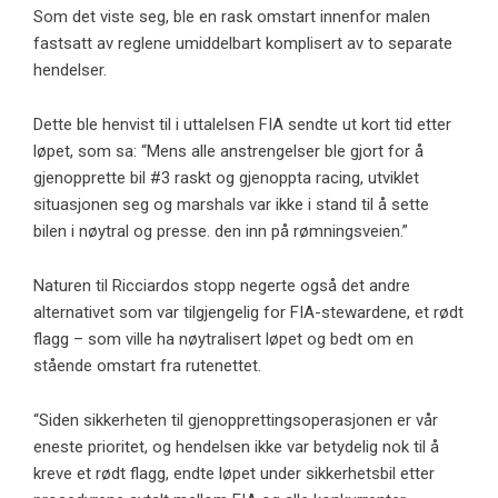
Som det viste seg, ble en rask omstart innenfor malen
fastsatt av reglene umiddelbart komplisert av to separate
hendelser.
Dette ble henvist til i uttalelsen FIA sendte ut kort tid etter
løpet, som sa: “Mens alle anstrengelser ble gjort for å
gjenopprette bil #3 raskt og gjenoppta racing, utviklet
situasjonen seg og marshals var ikke i stand til å sette
bilen i nøytral og presse. den inn på rømningsveien.”
Naturen til Ricciardos stopp negerte også det andre
alternativet som var tilgjengelig for FIA-stewardene, et rødt
flagg – som ville ha nøytralisert løpet og bedt om en
stående omstart fra rutenettet.
“Siden sikkerheten til gjenopprettingsoperasjonen er vår
eneste prioritet, og hendelsen ikke var betydelig nok til å
kreve et rødt flagg, endte løpet under sikkerhetsbil etter