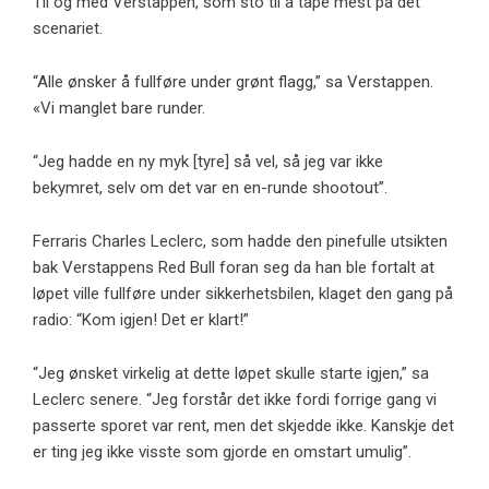
Til og med Verstappen, som sto til å tape mest på det
scenariet.
“Alle ønsker å fullføre under grønt flagg,” sa Verstappen.
«Vi manglet bare runder.
“Jeg hadde en ny myk [tyre] så vel, så jeg var ikke
bekymret, selv om det var en en-runde shootout”.
Ferraris Charles Leclerc, som hadde den pinefulle utsikten
bak Verstappens Red Bull foran seg da han ble fortalt at
løpet ville fullføre under sikkerhetsbilen, klaget den gang på
radio: “Kom igjen! Det er klart!”
“Jeg ønsket virkelig at dette løpet skulle starte igjen,” sa
Leclerc senere. “Jeg forstår det ikke fordi forrige gang vi
passerte sporet var rent, men det skjedde ikke. Kanskje det
er ting jeg ikke visste som gjorde en omstart umulig”.