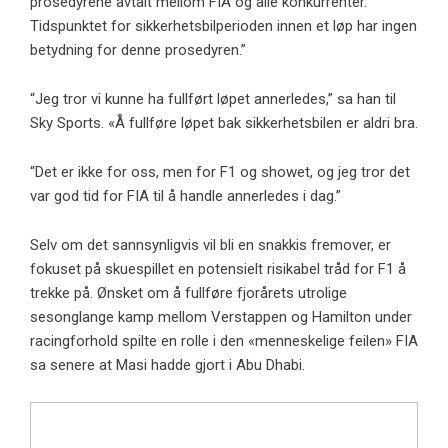
prosedyrene avtalt mellom FIA og alle konkurrenter.
Tidspunktet for sikkerhetsbilperioden innen et løp har ingen
betydning for denne prosedyren.”
“Jeg tror vi kunne ha fullført løpet annerledes,” sa han til
Sky Sports. «Å fullføre løpet bak sikkerhetsbilen er aldri bra.
“Det er ikke for oss, men for F1 og showet, og jeg tror det
var god tid for FIA til å handle annerledes i dag.”
Selv om det sannsynligvis vil bli en snakkis fremover, er
fokuset på skuespillet en potensielt risikabel tråd for F1 å
trekke på. Ønsket om å fullføre fjorårets utrolige
sesonglange kamp mellom Verstappen og Hamilton under
racingforhold spilte en rolle i den «menneskelige feilen» FIA
sa senere at Masi hadde gjort i Abu Dhabi.