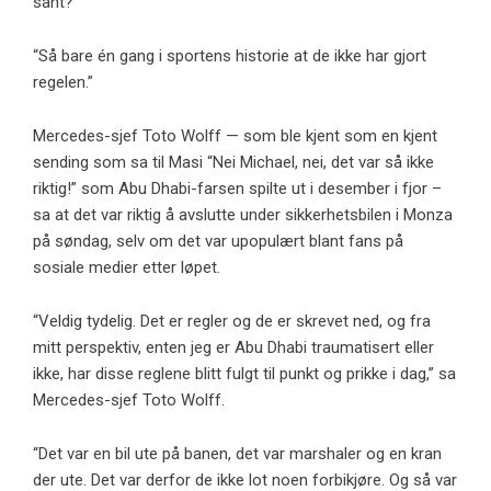
sant?
“Så bare én gang i sportens historie at de ikke har gjort
regelen.”
Mercedes-sjef Toto Wolff — som ble kjent som en kjent
sending som sa til Masi “Nei Michael, nei, det var så ikke
riktig!” som Abu Dhabi-farsen spilte ut i desember i fjor –
sa at det var riktig å avslutte under sikkerhetsbilen i Monza
på søndag, selv om det var upopulært blant fans på
sosiale medier etter løpet.
“Veldig tydelig. Det er regler og de er skrevet ned, og fra
mitt perspektiv, enten jeg er Abu Dhabi traumatisert eller
ikke, har disse reglene blitt fulgt til punkt og prikke i dag,” sa
Mercedes-sjef Toto Wolff.
“Det var en bil ute på banen, det var marshaler og en kran
der ute. Det var derfor de ikke lot noen forbikjøre. Og så var