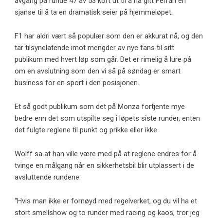
avgang på runde 47 av 53 kort ut til å ha gitt Ferrari en
sjanse til å ta en dramatisk seier på hjemmeløpet.
F1 har aldri vært så populær som den er akkurat nå, og den
tar tilsynelatende imot mengder av nye fans til sitt
publikum med hvert løp som går. Det er rimelig å lure på
om en avslutning som den vi så på søndag er smart
business for en sport i den posisjonen.
Et så godt publikum som det på Monza fortjente mye
bedre enn det som utspilte seg i løpets siste runder, enten
det fulgte reglene til punkt og prikke eller ikke.
Wolff sa at han ville være med på at reglene endres for å
tvinge en målgang når en sikkerhetsbil blir utplassert i de
avsluttende rundene.
“Hvis man ikke er fornøyd med regelverket, og du vil ha et
stort smellshow og to runder med racing og kaos, tror jeg