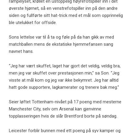
rampelyset, krøllet en ustoppelig høyrefotspiller inn i det
øverste hjørnet, så en venstrefotspiller inn på den andre
siden og fullførte sitt hat-trick med et mål som opprinnelig
ble utelukket for offside.
Sons lettelse var til å ta og føle på da han gikk av med
matchballen mens de ekstatiske hjemmefansen sang
navnet hans.
“Jeg har vært skuffet, laget har gjort det veldig, veldig bra,
men jeg var skuffet over prestasjonen min,” sa Son. “Jeg
visste at mål kom og jeg var ikke bekymret. Jeg har alltid
hatt gode supportere, lagkamerater og trenere bak meg.”
Seier løftet Tottenham-nivået på 17 poeng med mesterne
Manchester City, selv om Arsenal kan gjenvinne
topplasseringen hvis de slår Brentford borte på søndag.
Leicester forblir bunnen med ett poeng på syv kamper og