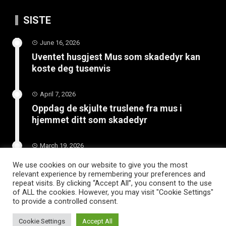
SISTE
June 16, 2026
Uventet husgjest Mus som skadedyr kan
koste deg tusenvis
April 7, 2026
Oppdag de skjulte truslene fra mus i
hjemmet ditt som skadedyr
March 19, 2026
Slik vedlikeholder du tilhengeren for
We use cookies on our website to give you the most
langvarig bruk
relevant experience by remembering your preferences and
repeat visits. By clicking “Accept All”, you consent to the use
of ALL the cookies. However, you may visit "Cookie Settings"
to provide a controlled consent.
Cookie Settings
Accept All