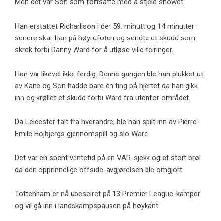
Men det var Son som fortsatte med å stjele showet.
Han erstattet Richarlison i det 59. minutt og 14 minutter
senere skar han på høyrefoten og sendte et skudd som
skrek forbi Danny Ward for å utløse ville feiringer.
Han var likevel ikke ferdig. Denne gangen ble han plukket ut
av Kane og Son hadde bare én ting på hjertet da han gikk
inn og krøllet et skudd forbi Ward fra utenfor området.
Da Leicester falt fra hverandre, ble han spilt inn av Pierre-
Emile Hojbjergs gjennomspill og slo Ward.
Det var en spent ventetid på en VAR-sjekk og et stort brøl
da den opprinnelige offside-avgjørelsen ble omgjort.
Tottenham er nå ubeseiret på 13 Premier League-kamper
og vil gå inn i landskampspausen på høykant.