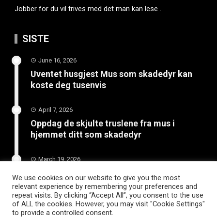
Jobber for du vil trives med det man kan lese .
SISTE
June 16, 2026
Uventet husgjest Mus som skadedyr kan
koste deg tusenvis
April 7, 2026
Oppdag de skjulte truslene fra mus i
hjemmet ditt som skadedyr
March 19, 2026
Slik vedlikeholder du tilhengeren for
We use cookies on our website to give you the most
langvarig bruk
relevant experience by remembering your preferences and
repeat visits. By clicking “Accept All”, you consent to the use
of ALL the cookies. However, you may visit "Cookie Settings"
to provide a controlled consent.