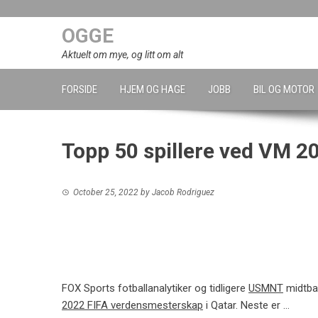
Skip
to
OGGE
content
Aktuelt om mye, og litt om alt
FORSIDE
HJEM OG HAGE
JOBB
BIL OG MOTOR
Topp 50 spillere ved VM 2
October 25, 2022
by
Jacob Rodriguez
FOX Sports fotballanalytiker og tidligere
USMNT
midtba
2022 FIFA verdensmesterskap
i Qatar. Neste er …