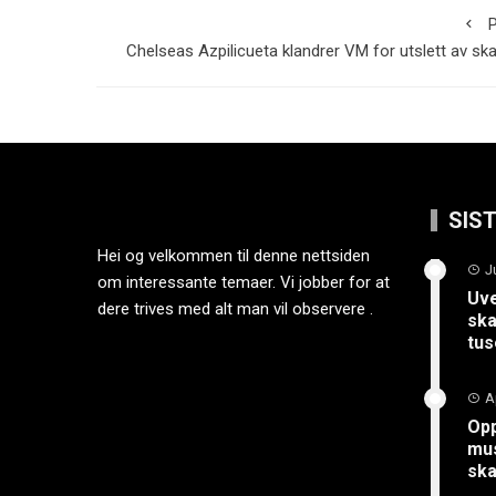
P
Chelseas Azpilicueta klandrer VM for utslett av sk
SIS
Hei og velkommen til denne nettsiden
J
om interessante temaer. Vi jobber for at
Uve
dere trives med alt man vil observere .
ska
tus
A
Opp
mus
sk