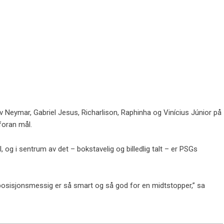
v Neymar, Gabriel Jesus, Richarlison, Raphinha og Vinícius Júnior på
foran mål.
, og i sentrum av det – bokstavelig og billedlig talt – er PSGs
 posisjonsmessig er så smart og så god for en midtstopper,” sa