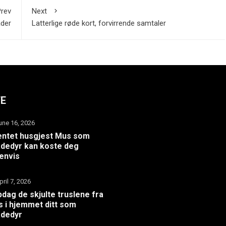
rev
Next
ader
Latterlige røde kort, forvirrende samtaler
TE
une 16, 2026
ntet husgjest Mus som
dedyr kan koste deg
envis
pril 7, 2026
dag de skjulte truslene fra
 i hjemmet ditt som
adedyr