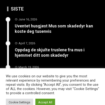
SISTE
June 16, 2026
Uventet husgjest Mus som skadedyr kan
koste deg tusenvis
April 7, 2026
Oppdag de skjulte truslene fra mus i
hjemmet ditt som skadedyr
March 19, 2026
Slik vedlikeholder du tilhengeren for
We use cookies on our website to give you the most
langvarig bruk
relevant experience by remembering your preferences and
repeat visits. By clicking “Accept All”, you consent to the use
of ALL the cookies. However, you may visit "Cookie Settings"
to provide a controlled consent.
Cookie Settings
Accept All