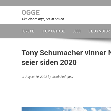
Skip
to
OGGE
content
Aktuelt om mye, og litt om alt
FORSIDE
HJEM OG HAGE
JOBB
BIL OG MOTOR
Tony Schumacher vinner N
seier siden 2020
August 10, 2022
by
Jacob Rodriguez