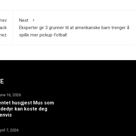
rev
Next
back
Eksperter gir 3 grunner til at amerikanske barn trenger å
mez
spille mer pickup-fotball
TE
une 16, 2026
ntet husgjest Mus som
dedyr kan koste deg
envis
pril 7, 2026