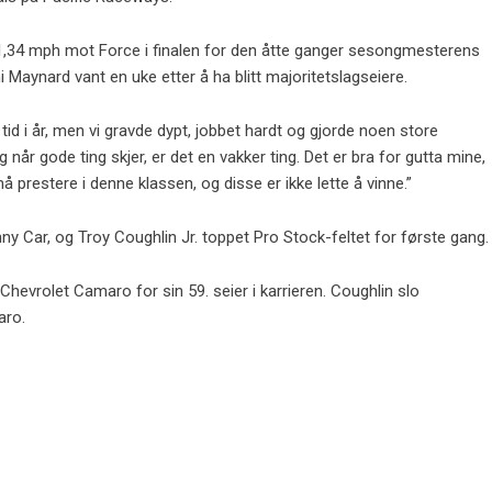
1,34 mph mot Force i finalen for den åtte ganger sesongmesterens
 Maynard vant en uke etter å ha blitt majoritetslagseiere.
tid i år, men vi gravde dypt, jobbet hardt og gjorde noen store
når gode ting skjer, er det en vakker ting. Det er bra for gutta mine,
må prestere i denne klassen, og disse er ikke lette å vinne.”
y Car, og Troy Coughlin Jr. toppet Pro Stock-feltet for første gang.
 Chevrolet Camaro for sin 59. seier i karrieren. Coughlin slo
aro.