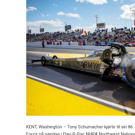
KENT, Washington – Tony Schumacher kjørte til sin 86. 
Force på søndag i Flav-R-Pac NHRA Northwest Nationa