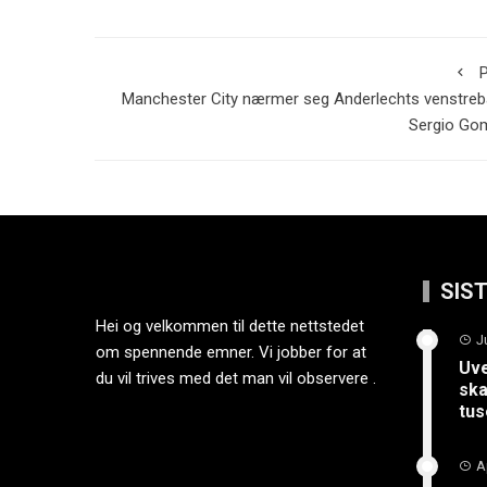
P
Manchester City nærmer seg Anderlechts venstre
Sergio Go
SIS
Hei og velkommen til dette nettstedet
J
om spennende emner. Vi jobber for at
Uve
du vil trives med det man vil observere .
ska
tus
A