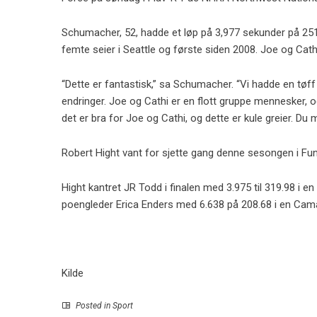
Schumacher, 52, hadde et løp på 3,977 sekunder på 25
femte seier i Seattle og første siden 2008. Joe og Cathi
“Dette er fantastisk,” sa Schumacher. “Vi hadde en tøff 
endringer. Joe og Cathi er en flott gruppe mennesker, og 
det er bra for Joe og Cathi, og dette er kule greier. Du 
Robert Hight vant for sjette gang denne sesongen i Funn
Hight kantret JR Todd i finalen med 3.975 til 319.98 i en
poengleder Erica Enders med 6.638 på 208.68 i en Cam
Kilde
Posted in
Sport