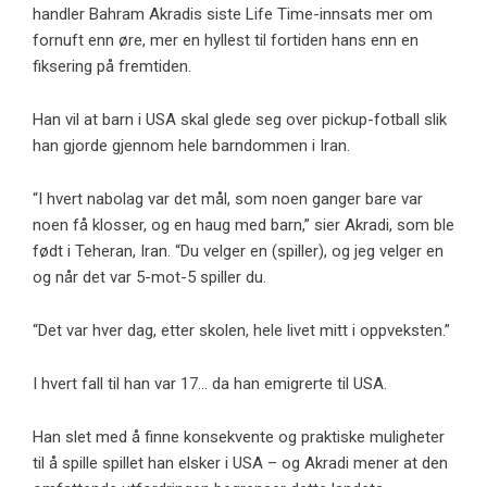
handler Bahram Akradis siste Life Time-innsats mer om
fornuft enn øre, mer en hyllest til fortiden hans enn en
fiksering på fremtiden.
Han vil at barn i USA skal glede seg over pickup-fotball slik
han gjorde gjennom hele barndommen i Iran.
“I hvert nabolag var det mål, som noen ganger bare var
noen få klosser, og en haug med barn,” sier Akradi, som ble
født i Teheran, Iran. “Du velger en (spiller), og jeg velger en
og når det var 5-mot-5 spiller du.
“Det var hver dag, etter skolen, hele livet mitt i oppveksten.”
I hvert fall til han var 17… da han emigrerte til USA.
Han slet med å finne konsekvente og praktiske muligheter
til å spille spillet han elsker i USA – og Akradi mener at den