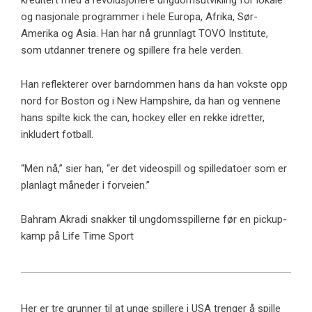
kreditert med å revolusjonere ungdomsutvikling for lokale
og nasjonale programmer i hele Europa, Afrika, Sør-
Amerika og Asia. Han har nå grunnlagt TOVO Institute,
som utdanner trenere og spillere fra hele verden.
Han reflekterer over barndommen hans da han vokste opp
nord for Boston og i New Hampshire, da han og vennene
hans spilte kick the can, hockey eller en rekke idretter,
inkludert fotball.
“Men nå,” sier han, “er det videospill og spilledatoer som er
planlagt måneder i forveien.”
Bahram Akradi snakker til ungdomsspillerne før en pickup-
kamp på Life Time Sport
Her er tre grunner til at unge spillere i USA trenger å spille