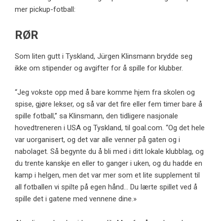
mer pickup-fotball:
RØR
Som liten gutt i Tyskland,
Jürgen Klinsmann
brydde seg
ikke om stipender og avgifter for å spille for klubber.
“Jeg vokste opp med å bare komme hjem fra skolen og
spise, gjøre lekser, og så var det fire eller fem timer bare å
spille fotball,” sa Klinsmann, den tidligere nasjonale
hovedtreneren i USA og Tyskland, til goal.com. “Og det hele
var uorganisert, og det var alle venner på gaten og i
nabolaget. Så begynte du å bli med i ditt lokale klubblag, og
du trente kanskje en eller to ganger i uken, og du hadde en
kamp i helgen, men det var mer som et lite supplement til
all fotballen vi spilte på egen hånd… Du lærte spillet ved å
spille det i gatene med vennene dine.»