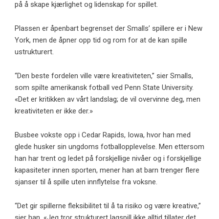
på å skape kjærlighet og lidenskap for spillet.
Plassen er åpenbart begrenset der Smalls’ spillere er i New
York, men de åpner opp tid og rom for at de kan spille
ustrukturert.
“Den beste fordelen ville være kreativiteten,” sier Smalls,
som spilte amerikansk fotball ved Penn State University.
«Det er kritikken av vårt landslag; de vil overvinne deg, men
kreativiteten er ikke der.»
Busbee vokste opp i Cedar Rapids, Iowa, hvor han med
glede husker sin ungdoms fotballopplevelse. Men ettersom
han har trent og ledet på forskjellige nivåer og i forskjellige
kapasiteter innen sporten, mener han at barn trenger flere
sjanser til å spille uten innflytelse fra voksne.
“Det gir spillerne fleksibilitet til å ta risiko og være kreative,”
sier han. «Jeg tror strukturert lagspill ikke alltid tillater det,