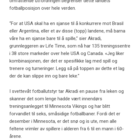
omfattende utfordringen begrenser dette landets
fotballposisjon over hele verden.
“For at USA skal ha en sjanse til å konkurrere mot Brasil
eller Argentina, eller et av disse (topp) landene, må barna
våre ha en sjanse bare til å spille,” sier Akradi,
grunnleggeren av Life Time, som nå har 135 treningssentre
i 38 store markeder over hele USA og Canada. «Jeg liker
kombinasjonen, der det er spesifikke lag med spill og
trenere og turneringer. Legg så på toppen av dette et lag
der de kan slippe inn og bare leke.”
I svettevåt fotballutstyr tar Akradi en pause fra leken og
skanner det som lenge hadde vært innendørs
treningsanlegget til Minnesota Vikings og har blitt
forvandlet til seks, småsidige fotballbaner. Fordi det er
desember i Minnesota, er det snø og is ute, men alle
feltene vrimler av spillere i alderen fra 6 til en mann i 60-
årene.