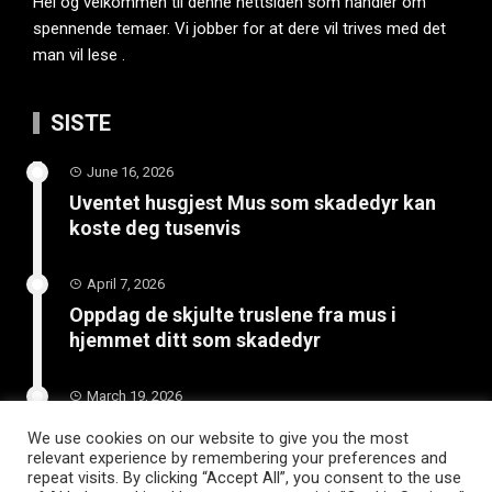
Hei og velkommen til denne nettsiden som handler om
spennende temaer. Vi jobber for at dere vil trives med det
man vil lese .
SISTE
June 16, 2026
Uventet husgjest Mus som skadedyr kan
koste deg tusenvis
April 7, 2026
Oppdag de skjulte truslene fra mus i
hjemmet ditt som skadedyr
March 19, 2026
Slik vedlikeholder du tilhengeren for
We use cookies on our website to give you the most
langvarig bruk
relevant experience by remembering your preferences and
repeat visits. By clicking “Accept All”, you consent to the use