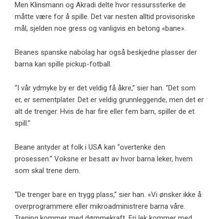
Men Klinsmann og Akradi delte hvor ressurssterke de
måtte være for å spille. Det var nesten alltid provisoriske
mål, sjelden noe gress og vanligvis en betong «bane».
Beanes spanske nabolag har også beskjedne plasser der
barna kan spille pickup-fotball.
“I vår ydmyke by er det veldig få åkre,” sier han. “Det som
er, er sementplater. Det er veldig grunnleggende, men det er
alt de trenger. Hvis de har fire eller fem barn, spiller de et
spill.”
Beane antyder at folk i USA kan “overtenke den
prosessen.” Voksne er besatt av hvor barna leker, hvem
som skal trene dem.
“De trenger bare en trygg plass,” sier han. «Vi ønsker ikke å
overprogrammere eller mikroadministrere barna våre.
Trening kommer med dømmekraft. Fri lek kommer med