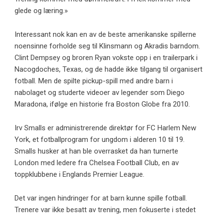
glede og læring.»
Interessant nok kan en av de beste amerikanske spillerne
noensinne forholde seg til Klinsmann og Akradis barndom.
Clint Dempsey og broren Ryan vokste opp i en trailerpark i
Nacogdoches, Texas, og de hadde ikke tilgang til organisert
fotball. Men de spilte pickup-spill med andre barn i
nabolaget og studerte videoer av legender som Diego
Maradona, ifølge en historie fra Boston Globe fra 2010.
Irv Smalls er administrerende direktør for FC Harlem New
York, et fotballprogram for ungdom i alderen 10 til 19.
Smalls husker at han ble overrasket da han turnerte
London med ledere fra Chelsea Football Club, en av
toppklubbene i Englands Premier League.
Det var ingen hindringer for at barn kunne spille fotball.
Trenere var ikke besatt av trening, men fokuserte i stedet