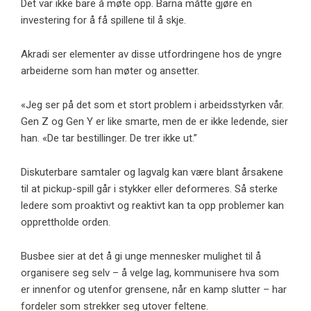
Det var ikke bare å møte opp. Barna måtte gjøre en
investering for å få spillene til å skje.
Akradi ser elementer av disse utfordringene hos de yngre
arbeiderne som han møter og ansetter.
«Jeg ser på det som et stort problem i arbeidsstyrken vår.
Gen Z og Gen Y er like smarte, men de er ikke ledende, sier
han. «De tar bestillinger. De trer ikke ut.”
Diskuterbare samtaler og lagvalg kan være blant årsakene
til at pickup-spill går i stykker eller deformeres. Så sterke
ledere som proaktivt og reaktivt kan ta opp problemer kan
opprettholde orden.
Busbee sier at det å gi unge mennesker mulighet til å
organisere seg selv – å velge lag, kommunisere hva som
er innenfor og utenfor grensene, når en kamp slutter – har
fordeler som strekker seg utover feltene.