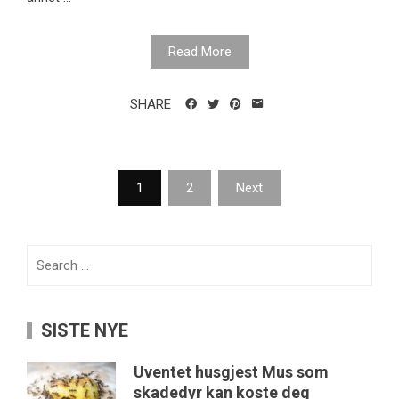
Read More
SHARE
Posts
1
2
Next
pagination
Search
for:
SISTE NYE
Uventet husgjest Mus som
skadedyr kan koste deg