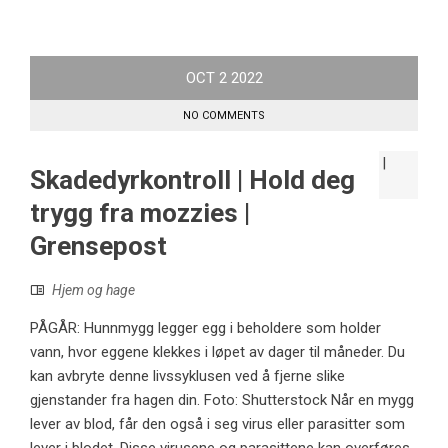
OCT
2
2022
NO COMMENTS
Skadedyrkontroll | Hold deg
trygg fra mozzies |
Grensepost
Hjem og hage
PÅGÅR: Hunnmygg legger egg i beholdere som holder
vann, hvor eggene klekkes i løpet av dager til måneder. Du
kan avbryte denne livssyklusen ved å fjerne slike
gjenstander fra hagen din. Foto: Shutterstock Når en mygg
lever av blod, får den også i seg virus eller parasitter som
lever i blodet. Disse virusene og parasittene kan overføres