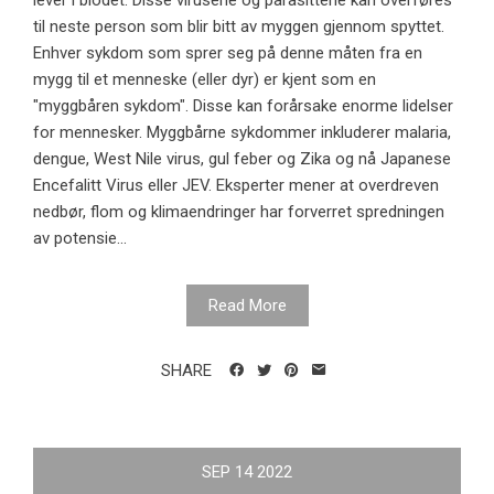
til neste person som blir bitt av myggen gjennom spyttet.
Enhver sykdom som sprer seg på denne måten fra en
mygg til et menneske (eller dyr) er kjent som en
"myggbåren sykdom". Disse kan forårsake enorme lidelser
for mennesker. Myggbårne sykdommer inkluderer malaria,
dengue, West Nile virus, gul feber og Zika og nå Japanese
Encefalitt Virus eller JEV. Eksperter mener at overdreven
nedbør, flom og klimaendringer har forverret spredningen
av potensie...
Read More
SHARE
SEP
14
2022