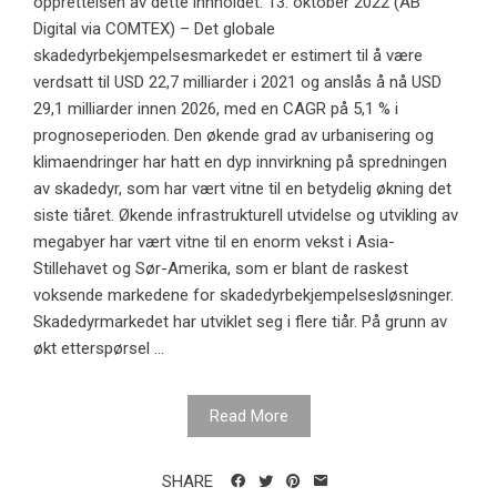
opprettelsen av dette innholdet. 13. oktober 2022 (AB
Digital via COMTEX) – Det globale
skadedyrbekjempelsesmarkedet er estimert til å være
verdsatt til USD 22,7 milliarder i 2021 og anslås å nå USD
29,1 milliarder innen 2026, med en CAGR på 5,1 % i
prognoseperioden. Den økende grad av urbanisering og
klimaendringer har hatt en dyp innvirkning på spredningen
av skadedyr, som har vært vitne til en betydelig økning det
siste tiåret. Økende infrastrukturell utvidelse og utvikling av
megabyer har vært vitne til en enorm vekst i Asia-
Stillehavet og Sør-Amerika, som er blant de raskest
voksende markedene for skadedyrbekjempelsesløsninger.
Skadedyrmarkedet har utviklet seg i flere tiår. På grunn av
økt etterspørsel ...
Read More
SHARE