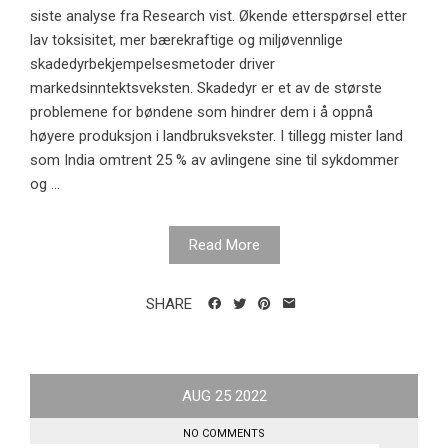
siste analyse fra Research vist. Økende etterspørsel etter
lav toksisitet, mer bærekraftige og miljøvennlige
skadedyrbekjempelsesmetoder driver
markedsinntektsveksten. Skadedyr er et av de største
problemene for bøndene som hindrer dem i å oppnå
høyere produksjon i landbruksvekster. I tillegg mister land
som India omtrent 25 % av avlingene sine til sykdommer
og ...
Read More
SHARE
AUG
25
2022
NO COMMENTS