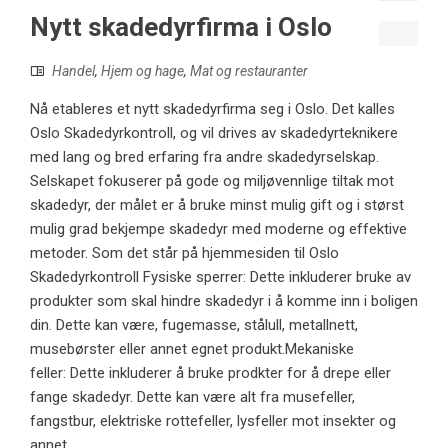
Nytt skadedyrfirma i Oslo
Handel
,
Hjem og hage
,
Mat og restauranter
Nå etableres et nytt skadedyrfirma seg i Oslo. Det kalles
Oslo Skadedyrkontroll, og vil drives av skadedyrteknikere
med lang og bred erfaring fra andre skadedyrselskap.
Selskapet fokuserer på gode og miljøvennlige tiltak mot
skadedyr, der målet er å bruke minst mulig gift og i størst
mulig grad bekjempe skadedyr med moderne og effektive
metoder. Som det står på hjemmesiden til Oslo
Skadedyrkontroll Fysiske sperrer: Dette inkluderer bruke av
produkter som skal hindre skadedyr i å komme inn i boligen
din. Dette kan være, fugemasse, stålull, metallnett,
musebørster eller annet egnet produkt.Mekaniske
feller: Dette inkluderer å bruke prodkter for å drepe eller
fange skadedyr. Dette kan være alt fra musefeller,
fangstbur, elektriske rottefeller, lysfeller mot insekter og
annet ...