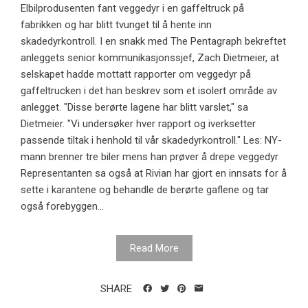
Elbilprodusenten fant veggedyr i en gaffeltruck på
fabrikken og har blitt tvunget til å hente inn
skadedyrkontroll. I en snakk med The Pentagraph bekreftet
anleggets senior kommunikasjonssjef, Zach Dietmeier, at
selskapet hadde mottatt rapporter om veggedyr på
gaffeltrucken i det han beskrev som et isolert område av
anlegget. "Disse berørte lagene har blitt varslet," sa
Dietmeier. "Vi undersøker hver rapport og iverksetter
passende tiltak i henhold til vår skadedyrkontroll." Les: NY-
mann brenner tre biler mens han prøver å drepe veggedyr
Representanten sa også at Rivian har gjort en innsats for å
sette i karantene og behandle de berørte gaflene og tar
også forebyggen...
Read More
SHARE