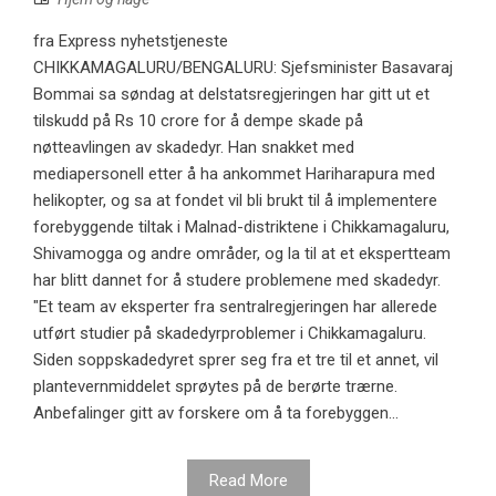
fra Express nyhetstjeneste
CHIKKAMAGALURU/BENGALURU: Sjefsminister Basavaraj
Bommai sa søndag at delstatsregjeringen har gitt ut et
tilskudd på Rs 10 crore for å dempe skade på
nøtteavlingen av skadedyr. Han snakket med
mediapersonell etter å ha ankommet Hariharapura med
helikopter, og sa at fondet vil bli brukt til å implementere
forebyggende tiltak i Malnad-distriktene i Chikkamagaluru,
Shivamogga og andre områder, og la til at et ekspertteam
har blitt dannet for å studere problemene med skadedyr.
"Et team av eksperter fra sentralregjeringen har allerede
utført studier på skadedyrproblemer i Chikkamagaluru.
Siden soppskadedyret sprer seg fra et tre til et annet, vil
plantevernmiddelet sprøytes på de berørte trærne.
Anbefalinger gitt av forskere om å ta forebyggen...
Read More