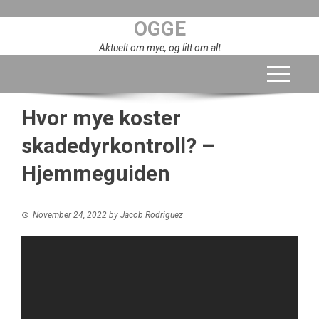
Skip
OGGE
to
content
Aktuelt om mye, og litt om alt
Hvor mye koster
skadedyrkontroll? –
Hjemmeguiden
November 24, 2022
by
Jacob Rodriguez