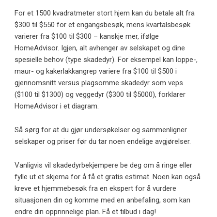
For et 1500 kvadratmeter stort hjem kan du betale alt fra
$300 til $550 for et engangsbesøk, mens kvartalsbesøk
varierer fra $100 til $300 – kanskje mer, ifølge
HomeAdvisor. Igjen, alt avhenger av selskapet og dine
spesielle behov (type skadedyr). For eksempel kan loppe-,
maur- og kakerlakkangrep variere fra $100 til $500 i
gjennomsnitt versus plagsomme skadedyr som veps
($100 til $1300) og veggedyr ($300 til $5000), forklarer
HomeAdvisor i et diagram.
Så sørg for at du gjør undersøkelser og sammenligner
selskaper og priser før du tar noen endelige avgjørelser.
Vanligvis vil skadedyrbekjempere be deg om å ringe eller
fylle ut et skjema for å få et gratis estimat. Noen kan også
kreve et hjemmebesøk fra en ekspert for å vurdere
situasjonen din og komme med en anbefaling, som kan
endre din opprinnelige plan. Få et tilbud i dag!