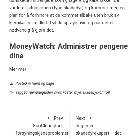
uønskede inntrengere som gnagere og kakerlakker. De
vurderer situasjonen (type skadedyr) og kommer med en
plan for å forhindre at de kommer tilbake uten bruk av
kjemikalier. Imidlertid vil de spraye hvis og når det er
nødvendig å gjøre det.
MoneyWatch: Administrer pengene
dine
Mer mer
Posted in
Hjem og hage
Tagged
Hjemmeguiden
,
hvor
,
koster
,
mye
,
skadedyrkontroll
Prev
Next
EcoClear løser
Jeg er en
forsyningskjedeproblemer
skadedyrekspert – det