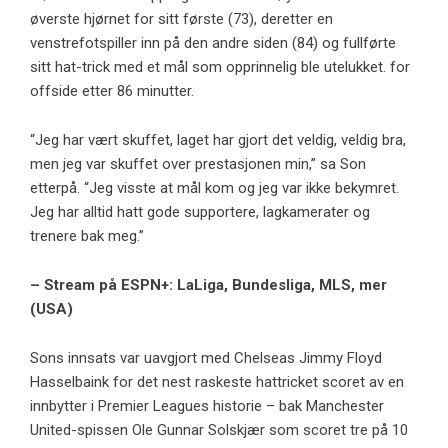
øverste hjørnet for sitt første (73), deretter en
venstrefotspiller inn på den andre siden (84) og fullførte
sitt hat-trick med et mål som opprinnelig ble utelukket. for
offside etter 86 minutter.
“Jeg har vært skuffet, laget har gjort det veldig, veldig bra,
men jeg var skuffet over prestasjonen min,” sa Son
etterpå. “Jeg visste at mål kom og jeg var ikke bekymret.
Jeg har alltid hatt gode supportere, lagkamerater og
trenere bak meg.”
– Stream på ESPN+: LaLiga, Bundesliga, MLS, mer
(USA)
Sons innsats var uavgjort med Chelseas Jimmy Floyd
Hasselbaink for det nest raskeste hattricket scoret av en
innbytter i Premier Leagues historie – bak Manchester
United-spissen Ole Gunnar Solskjær som scoret tre på 10