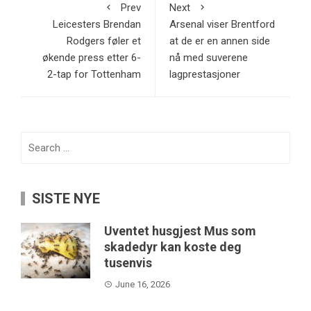
Prev
Next
Leicesters Brendan
Arsenal viser Brentford
Rodgers føler et
at de er en annen side
økende press etter 6-
nå med suverene
2-tap for Tottenham
lagprestasjoner
Search
for:
SISTE NYE
Uventet husgjest Mus som
skadedyr kan koste deg
tusenvis
June 16, 2026