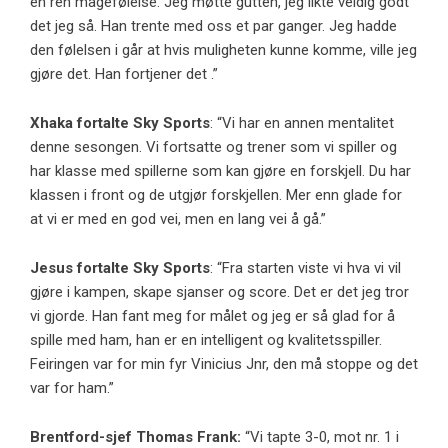
en ren magefølelse. Jeg møtte gutten, jeg likte veldig godt
det jeg så. Han trente med oss ​​et par ganger. Jeg hadde
den følelsen i går at hvis muligheten kunne komme, ville jeg
gjøre det. Han fortjener det .”
Xhaka fortalte Sky Sports
: “Vi har en annen mentalitet
denne sesongen. Vi fortsatte og trener som vi spiller og
har klasse med spillerne som kan gjøre en forskjell. Du har
klassen i front og de utgjør forskjellen. Mer enn glade for
at vi er med en god vei, men en lang vei å gå.”
Jesus fortalte Sky Sports
: “Fra starten viste vi hva vi vil
gjøre i kampen, skape sjanser og score. Det er det jeg tror
vi gjorde. Han fant meg for målet og jeg er så glad for å
spille med ham, han er en intelligent og kvalitetsspiller.
Feiringen var for min fyr Vinicius Jnr, den må stoppe og det
var for ham.”
Brentford-sjef Thomas Frank:
“Vi tapte 3-0, mot nr. 1 i