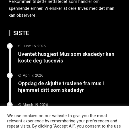
Velkommen til dette nettstedet som handler om
spennende emner. Vi ønsker at dere trives med det man
kan observere .
SISTE
June 16, 2026
Uventet husgjest Mus som skadedyr kan
koste deg tusenvis
April 7, 2026
Oppdag de skjulte truslene fra mus i
hjemmet ditt som skadedyr
March 19, 2026
Slik vedlikeholder du tilhengeren for
We use cookies on our website to give you the most
langvarig bruk
relevant experience by remembering your preferences and
repeat visits. By clicking “Accept All”, you consent to the use