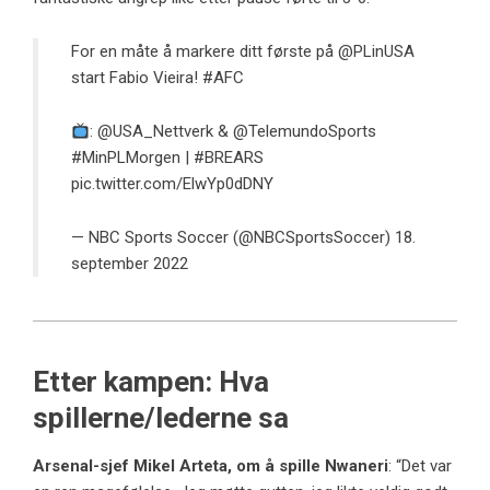
For en måte å markere ditt første på
@PLinUSA
start Fabio Vieira!
#AFC
:
@USA_Nettverk
&
@TelemundoSports
#MinPLMorgen
|
#BREARS
pic.twitter.com/ElwYp0dDNY
— NBC Sports Soccer (@NBCSportsSoccer)
18.
september 2022
Etter kampen: Hva
spillerne/lederne sa
Arsenal-sjef Mikel Arteta, om å spille Nwaneri
: “Det var