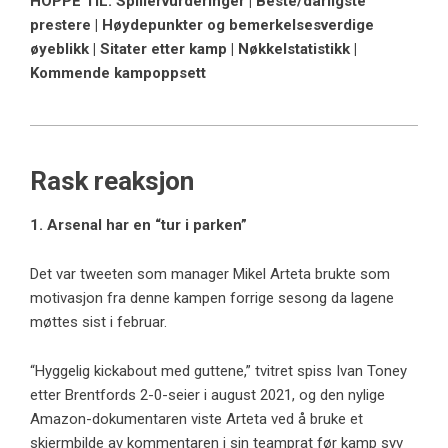
HOPPE TIL: Spillervurderinger | Beste/dårligste
prestere | Høydepunkter og bemerkelsesverdige
øyeblikk | Sitater etter kamp | Nøkkelstatistikk |
Kommende kampoppsett
Rask reaksjon
1. Arsenal har en “tur i parken”
Det var tweeten som manager Mikel Arteta brukte som
motivasjon fra denne kampen forrige sesong da lagene
møttes sist i februar.
“Hyggelig kickabout med guttene,” tvitret spiss Ivan Toney
etter Brentfords 2-0-seier i august 2021, og den nylige
Amazon-dokumentaren viste Arteta ved å bruke et
skjermbilde av kommentaren i sin teamprat før kamp syv