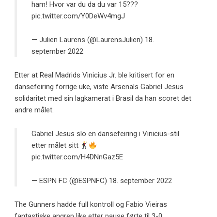
ham! Hvor var du da du var 15???
pic.twitter.com/Y0DeWv4mgJ
— Julien Laurens (@LaurensJulien)
18.
september 2022
Etter at Real Madrids Vinicius Jr. ble kritisert for en
dansefeiring forrige uke, viste Arsenals Gabriel Jesus
solidaritet med sin lagkamerat i Brasil da han scoret det
andre målet.
Gabriel Jesus slo en dansefeiring i Vinicius-stil
etter målet sitt
pic.twitter.com/H4DNnGaz5E
— ESPN FC (@ESPNFC)
18. september 2022
The Gunners hadde full kontroll og Fabio Vieiras
fantastiske angrep like etter pause førte til 3-0.