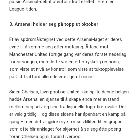
på sin Arsenal-debut utenfor straffefeltet i Premier
League-tiden.
3. Arsenal holder seg på topp ut oktober
Et av spørsmålstegnet ved dette Arsenal-laget er deres
evne til å komme seg etter motgang. Å tape mot
Manchester United forrige gang var deres første nederlag
for sesongen, men dette var en ettertrykkelig respons,
som viste et nivå av kontroll som viste at tuktopplevelse
på Old Trafford allerede er et fjernt minne.
Siden Chelsea, Liverpool og United ikke spilte denne helgen,
hadde Arsenal en sjanse til å skape enda mer avstand
mellom seg selv og sine tradisjonelle topp-fire-rivaler. Det
er veldig tidlig – og disse sidene har åpenbart en kamp på
gang – men det vil gjøre mye for selvtilliten til en gruppe
som ofte blir anklaget for skjørhet å se seg åtte poeng
foran Chelsea og ni foran Liverpool.