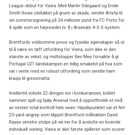
League-debut for Vieira. Med Martin Odegaard og Emile
Smith Rowe utelukket på grunn av skade, vendte Arteta til
sin sommersignering på 34 millioner pund fra FC Porto for
å spille som en høyresidet nr. 8 i Arsenals 4-3-3-system.
Brentfords voldsomme press og fysiske egenskaper så ut
til å være en tøff utfordring for Vieira, som ikke er den
største av vekst, og midtstopper Ben Mee forsøkte å gi
Portugal U21-landskampen en tidlig smakebit på hva som
var i vente med en robust utfordring som sendte ham
krasje til gressmatta.
Imidlertid vokste 22-åringen inn i konkurransen, koblet
sammen spill og hjalp Arsenal med å opprettholde et nivå
av nesten total kontroll hele veien. Høydepunktet var et fint
25-yard-angrep som klippet Brentford-målvakten David
Rayas venstre stolpe på vei inn for å avslutte en lovende
individuell visning. Vieira er den første spilleren som scorer