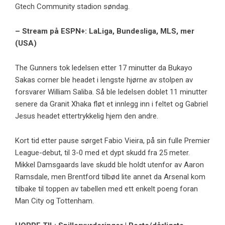
Gtech Community stadion søndag.
– Stream på ESPN+: LaLiga, Bundesliga, MLS, mer
(USA)
The Gunners tok ledelsen etter 17 minutter da Bukayo
Sakas corner ble headet i lengste hjørne av stolpen av
forsvarer William Saliba. Så ble ledelsen doblet 11 minutter
senere da Granit Xhaka fløt et innlegg inn i feltet og Gabriel
Jesus headet ettertrykkelig hjem den andre.
Kort tid etter pause sørget Fabio Vieira, på sin fulle Premier
League-debut, til 3-0 med et dypt skudd fra 25 meter.
Mikkel Damsgaards lave skudd ble holdt utenfor av Aaron
Ramsdale, men Brentford tilbød lite annet da Arsenal kom
tilbake til toppen av tabellen med ett enkelt poeng foran
Man City og Tottenham.