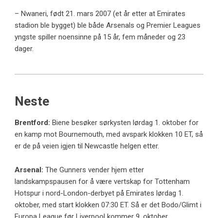
– Nwaneri, født 21. mars 2007 (et år etter at Emirates
stadion ble bygget) ble både Arsenals og Premier Leagues
yngste spiller noensinne på 15 år, fem måneder og 23
dager.
Neste
Brentford:
Biene besøker sørkysten lørdag 1. oktober for
en kamp mot Bournemouth, med avspark klokken 10 ET, så
er de på veien igjen til Newcastle helgen etter.
Arsenal:
The Gunners vender hjem etter
landskampspausen for å være vertskap for Tottenham
Hotspur i nord-London-derbyet på Emirates lørdag 1.
oktober, med start klokken 07:30 ET. Så er det Bodo/Glimt i
Europa League før Liverpool kommer 9. oktober.