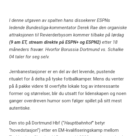
I denne utgaven av spalten hans dissekerer ESPNs
ledende Bundesliga-kommentator Derek Rae den organiske
attraksjonen til
Revierderby
som kommer tilbake på lørdag
(9 am ET, stream direkte på ESPN+ og ESPN2)
etter 18
måneders fravær. Hvorfor Borussia Dortmund vs. Schalke
04 taler for seg selv.
Jernbanestasjoner er en del av det levende, pustende
ritualet for å delta på tyske fotballkamper. Mens du venter
på å pakke videre til overfylte lokale tog av interessante
former og størrelser, blir du utsatt for lidenskapen og noen
ganger overdreven humor som følger spillet på sitt mest
autentiske.
Den sto på Dortmund Hbf (“
Hauptbahnhof
” betyr
“hovedstasjon”) etter en EM-kvalifiseringskamp mellom