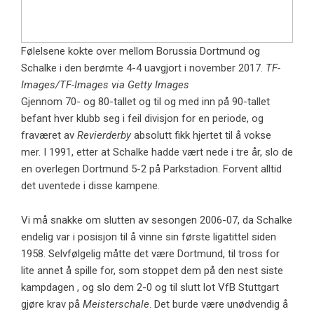
Følelsene kokte over mellom Borussia Dortmund og
Schalke i den berømte 4-4 uavgjort i november 2017.
TF-
Images/TF-Images via Getty Images
Gjennom 70- og 80-tallet og til og med inn på 90-tallet
befant hver klubb seg i feil divisjon for en periode, og
fraværet av
Revierderby
absolutt fikk hjertet til å vokse
mer. I 1991, etter at Schalke hadde vært nede i tre år, slo de
en overlegen Dortmund 5-2 på Parkstadion. Forvent alltid
det uventede i disse kampene.
Vi må snakke om slutten av sesongen 2006-07, da Schalke
endelig var i posisjon til å vinne sin første ligatittel siden
1958. Selvfølgelig måtte det være Dortmund, til tross for
lite annet å spille for, som stoppet dem på den nest siste
kampdagen , og slo dem 2-0 og til slutt lot VfB Stuttgart
gjøre krav på
Meisterschale
. Det burde være unødvendig å