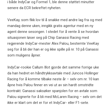
i både IndyCar og Formel 1, ble denne støttet minutter
senere da ECR bekreftet nyheten.
VeeKay, som fikk lov til å snakke med andre lag fra og med
mandag denne uken, inngikk gratis agentur med en ny
agent denne sesongen. I stedet for å vente å se hvordan
situasjonen løser seg på Chip Ganassi Racing med
regjerende IndyCar-mester Alex Palou, bestemte VeeKay
seg for å bli der han er og ikke spille på nr. 10 på Ganassi
som muligens åpner.
IndyCar-rookie Callum Illot gjorde det samme forrige uke
da han hedret en håndtrykksavtale med Juncos Hollinger
Racing for å komme tilbake neste år – selv om nr. 10 kan
åpne hvis Palou finner en vei ut av sin hardt omstridte
kontrakt. Ganassi saksøker spanjolen for en avtale som
Palou signerte for å bli med McLaren Racing – selv om det
ikke er klart om det er for et IndyCar- eller F1-sete.