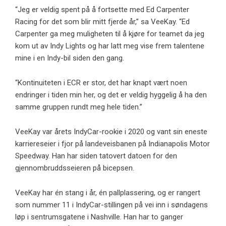
“Jeg er veldig spent på å fortsette med Ed Carpenter
Racing for det som blir mitt fjerde år,” sa VeeKay. “Ed
Carpenter ga meg muligheten til å kjøre for teamet da jeg
kom ut av Indy Lights og har latt meg vise frem talentene
mine i en Indy-bil siden den gang.
“Kontinuiteten i ECR er stor, det har knapt vært noen
endringer i tiden min her, og det er veldig hyggelig å ha den
samme gruppen rundt meg hele tiden.”
VeeKay var årets IndyCar-rookie i 2020 og vant sin eneste
karriereseier i fjor på landeveisbanen på Indianapolis Motor
Speedway. Han har siden tatovert datoen for den
gjennombruddsseieren på bicepsen.
VeeKay har én stang i år, én pallplassering, og er rangert
som nummer 11 i IndyCar-stillingen på vei inn i søndagens
løp i sentrumsgatene i Nashville. Han har to ganger