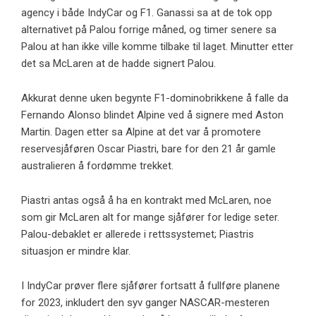
agency i både IndyCar og F1. Ganassi sa at de tok opp
alternativet på Palou forrige måned, og timer senere sa
Palou at han ikke ville komme tilbake til laget. Minutter etter
det sa McLaren at de hadde signert Palou.
Akkurat denne uken begynte F1-dominobrikkene å falle da
Fernando Alonso blindet Alpine ved å signere med Aston
Martin. Dagen etter sa Alpine at det var å promotere
reservesjåføren Oscar Piastri, bare for den 21 år gamle
australieren å fordømme trekket.
Piastri antas også å ha en kontrakt med McLaren, noe
som gir McLaren alt for mange sjåfører for ledige seter.
Palou-debaklet er allerede i rettssystemet; Piastris
situasjon er mindre klar.
I IndyCar prøver flere sjåfører fortsatt å fullføre planene
for 2023, inkludert den syv ganger NASCAR-mesteren