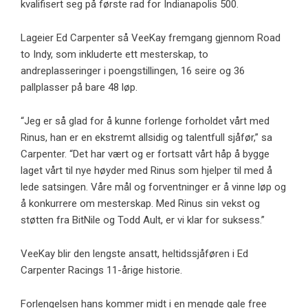
kvalifisert seg på første rad for Indianapolis 500.
Lageier Ed Carpenter så VeeKay fremgang gjennom Road
to Indy, som inkluderte ett mesterskap, to
andreplasseringer i poengstillingen, 16 seire og 36
pallplasser på bare 48 løp.
“Jeg er så glad for å kunne forlenge forholdet vårt med
Rinus, han er en ekstremt allsidig og talentfull sjåfør,” sa
Carpenter. “Det har vært og er fortsatt vårt håp å bygge
laget vårt til nye høyder med Rinus som hjelper til med å
lede satsingen. Våre mål og forventninger er å vinne løp og
å konkurrere om mesterskap. Med Rinus sin vekst og
støtten fra BitNile og Todd Ault, er vi klar for suksess.”
VeeKay blir den lengste ansatt, heltidssjåføren i Ed
Carpenter Racings 11-årige historie.
Forlengelsen hans kommer midt i en mengde gale free