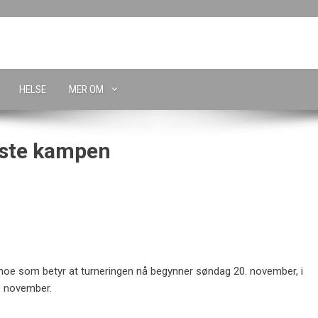
HELSE
MER OM
rste kampen
 noe som betyr at turneringen nå begynner søndag 20. november, i
. november.