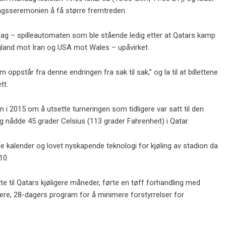
pningsseremonien å få større fremtreden.
dag – spilleautomaten som ble stående ledig etter at Qatars kamp
gland mot Iran og USA mot Wales – upåvirket.
 oppstår fra denne endringen fra sak til sak,” og la til at billettene
tt.
n i 2015 om å utsette turneringen som tidligere var satt til den
ig nådde 45 grader Celsius (113 grader Fahrenheit) i Qatar.
ale kalender og lovet nyskapende teknologi for kjøling av stadion da
10.
e til Qatars kjøligere måneder, førte en tøff forhandling med
tere, 28-dagers program for å minimere forstyrrelser for