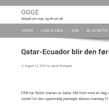
Skip
to
OGGE
content
Aktuelt om mye, og litt om alt
FORSIDE
HJEM OG HAGE
JOBB
BIL OG MOTOR
Qatar-Ecuador blir den fø
August 12, 2022
by
Jacob Rodriguez
FIFA har flyttet starten av Qatar-VM frem med en dag,
stedet for den opprinnelig planlagte datoen mandag 21