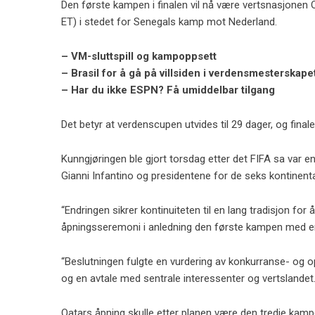
Den første kampen i finalen vil nå være vertsnasjonen
ET) i stedet for Senegals kamp mot Nederland.
– VM-sluttspill og kampoppsett
– Brasil for å gå på villsiden i verdensmesterskape
– Har du ikke ESPN? Få umiddelbar tilgang
Det betyr at verdenscupen utvides til 29 dager, og fina
Kunngjøringen ble gjort torsdag etter det FIFA sa var 
Gianni Infantino og presidentene for de seks kontinent
“Endringen sikrer kontinuiteten til en lang tradisjon 
åpningsseremoni i anledning den første kampen med ente
“Beslutningen fulgte en vurdering av konkurranse- og 
og en avtale med sentrale interessenter og vertslandet.
Qatars åpning skulle etter planen være den tredje kampe