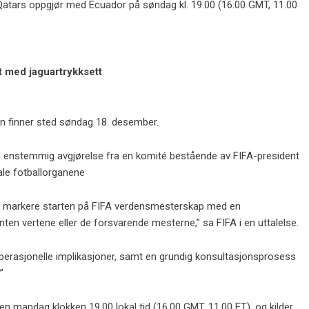
 Qatars oppgjør med Ecuador på søndag kl. 19.00 (16.00 GMT, 11.00
t med jaguartrykksett
len finner sted søndag 18. desember.
en enstemmig avgjørelse fra en komité bestående av FIFA-president
ale fotballorganene
for å markere starten på FIFA verdensmesterskap med en
n vertene eller de forsvarende mesterne,” sa FIFA i en uttalelse.
operasjonelle implikasjoner, samt en grundig konsultasjonsprosess
”
n mandag klokken 19.00 lokal tid (16.00 GMT, 11.00 ET), og kilder