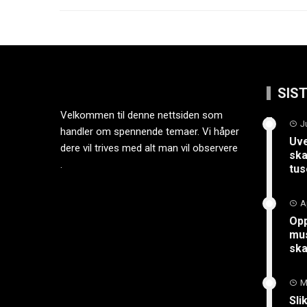
SIS
Velkommen til denne nettsiden som
J
handler om spennende temaer. Vi håper
Uve
dere vil trives med alt man vil observere
ska
.
tus
A
Opp
mus
sk
M
Sli