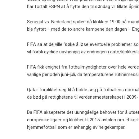
har fortalt ESPN at å flytte den til søndag vil tillate å
Senegal vs. Nederland spilles nå klokken 19.00 på man
ble flyttet – med de to andre kampene den dagen – En
FIFA sa at de ville “søke å løse eventuelle problemer som
vil forbli gyldige uavhengig av endringen i dato/klokkesle
FIFA fikk enighet fra fotballmyndigheter over hele verde
vanlige perioden juni-juli, da temperaturene rutinemess
Qatar forpliktet seg til å holde seg på fotballens norm
de bød på rettighetene til verdensmesterskapet i 2009-
Da FIFA aksepterte det uunngåelige behovet for å utsett
europeiske ligaer og klubber til 2015-avtalen om et kor
hjemmefotball som er avhengig av helgekamper.