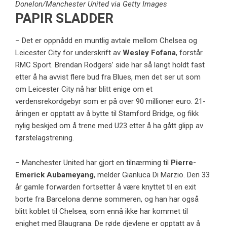
Donelon/Manchester United via Getty Images
PAPIR SLADDER
– Det er oppnådd en muntlig avtale mellom Chelsea og
Leicester City for underskrift av
Wesley Fofana
, forstår
RMC Sport. Brendan Rodgers’ side har så langt holdt fast
etter å ha avvist flere bud fra Blues, men det ser ut som
om Leicester City nå har blitt enige om et
verdensrekordgebyr som er på over 90 millioner euro. 21-
åringen er opptatt av å bytte til Stamford Bridge, og fikk
nylig beskjed om å trene med U23 etter å ha gått glipp av
førstelagstrening.
– Manchester United har gjort en tilnærming til
Pierre-
Emerick Aubameyang
, melder Gianluca Di Marzio. Den 33
år gamle forwarden fortsetter å være knyttet til en exit
borte fra Barcelona denne sommeren, og han har også
blitt koblet til Chelsea, som ennå ikke har kommet til
enighet med Blaugrana. De røde djevlene er opptatt av å