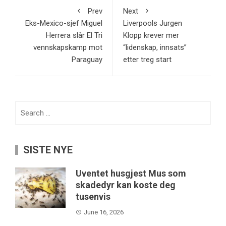
Prev
Next
Eks-Mexico-sjef Miguel
Liverpools Jurgen
Herrera slår El Tri
Klopp krever mer
vennskapskamp mot
“lidenskap, innsats”
Paraguay
etter treg start
Search
for:
SISTE NYE
Uventet husgjest Mus som
skadedyr kan koste deg
tusenvis
June 16, 2026