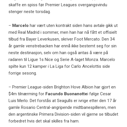
skaffe en spiss før Premier Leagues overgangsvindu
stenger neste torsdag.
–
Marcelo
har vært uten kontrakt siden hans avtale gikk ut
med Real Madrid i sommer, men han har nå fått et offisielt
tilbud fra Bayer Leverkusen, skriver Foot Mercato. Den 34
år gamle venstrebacken har ennå ikke bestemt seg for sin
neste destinasjon, selv om han også antas å være på
radaren til Ligue 1s Nice og Serie A-laget Monza. Marcelo
spilte kun 12 kamper i La Liga for Carlo Ancelottis side
forrige sesong.
– Premier League-siden Brighton Hove Albion har gjort en
$4m tilnærming for
Facundo Buonanotte
i følge
Cesar
Luis Merlo
. Det forstås at Seagulls er ivrige etter den 17 år
gamle Rosario Central-angripende midtbanespilleren, men
den argentinske Primera Division-siden vil gjerne se tilbudet
forbedret hvis det skal skilles fra ham.