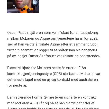
Oscar Piastri, sjåføren som var i fokus for en tautrekking
mellom McLaren og Alpine om tjenestene hans for 2023,
sier at han valgte å forlate Alpine etter et sammenbrudd i
tilliten til teamet, og legger til at måten han ble behandlet
på av lagsjef Otmar Szafnauer var «bisarr og opprørende».
Piastri vil kjøre for McLaren neste år etter at FIAs
kontraktsgjenkjenningsstyre (CRB) slo fast at McLaren var
det eneste laget med en gyldig kontrakt med australieren
for neste år.
Den regjerende Formel 2-mesteren signerte en kontrakt
med McLaren 4. juli i år og sa at han gjorde det etter at