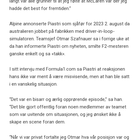
langt var alle grunner til at jeg følte at McLaren var der jeg
hadde det best for fremtiden.”
Alpine annonserte Piastri som sjåfør for 2023 2. august da
australieren jobbet på fabrikken med driver-in-loop-
simulatoren. Teamsjef Otmar Szafnauer sa i forrige uke at
da han informerte Piastri om nyheten, smilte F2-mesteren
ganske enkelt og sa «takk».
I sitt intervju med Formula1.com sa Piastri at reaksjonen
hans ikke var ment å være misvisende, men at han ble satt
i en vanskelig situasjon.
“Det var en bisarr og ærlig opprørende episode,” sa han.
“Det ble gjort offentlig foran noen medlemmer av teamet
som var uvitende om situasjonen, og jeg ønsket ikke å
skape en scene foran dem.
“Når vi var privat fortalte jeg Otmar hva vår posisjon var og