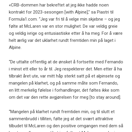
«CRB-dommen har bekreftet at jeg ikke hadde noen
kontrakt for 2023-sesongen [with Alpine],” sa Piastri til
Formula1.com. “Jeg var fri til å velge min skjebne – og jeg
følte at McLaren var en stor mulighet. De var veldig greie
og veldig ivrige og entusiastiske etter å ha meg. For å være
helt ærlig var det uklarhet rundt fremtiden min på laget i
Alpine.
“De uttalte offentlig at de ønsket å fortsette med Fernando
i minst ett eller to år til. Jeg respekterer det. Men etter å ha
tilbrakt året ute, var mitt håp sterkt satt på et alpinsete og
mangelen på klarhet, og på samme måte som Fernando,
en litt merkelig følelse i forhandlinger, det føltes ikke som
om det var den rette avgjørelsen for meg [to stay around].
“Mangelen på klarhet rundt fremtiden min, og til slutt et
sammenbrudd i tilliten, følte jeg at det svært attraktive
tilbudet til McLaren og den positive omgangen med dem så