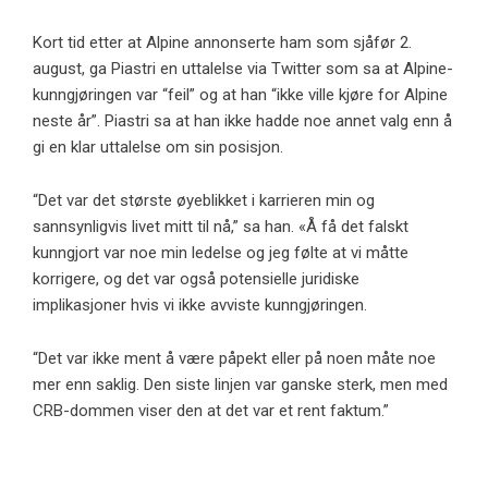
Kort tid etter at Alpine annonserte ham som sjåfør 2.
august, ga Piastri en uttalelse via Twitter som sa at Alpine-
kunngjøringen var “feil” og at han “ikke ville kjøre for Alpine
neste år”. Piastri sa at han ikke hadde noe annet valg enn å
gi en klar uttalelse om sin posisjon.
“Det var det største øyeblikket i karrieren min og
sannsynligvis livet mitt til nå,” sa han. «Å få det falskt
kunngjort var noe min ledelse og jeg følte at vi måtte
korrigere, og det var også potensielle juridiske
implikasjoner hvis vi ikke avviste kunngjøringen.
“Det var ikke ment å være påpekt eller på noen måte noe
mer enn saklig. Den siste linjen var ganske sterk, men med
CRB-dommen viser den at det var et rent faktum.”