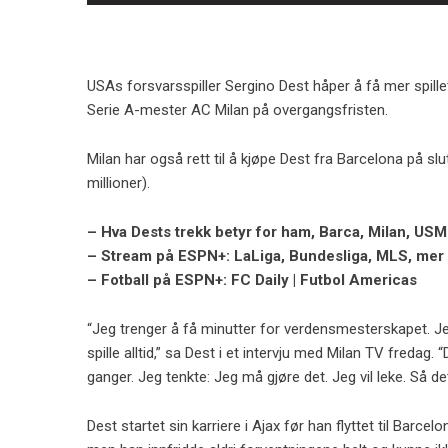
USAs forsvarsspiller Sergino Dest håper å få mer spillet
Serie A-mester AC Milan på overgangsfristen.
Milan har også rett til å kjøpe Dest fra Barcelona på sl
millioner).
– Hva Dests trekk betyr for ham, Barca, Milan, US
– Stream på ESPN+: LaLiga, Bundesliga, MLS, mer
– Fotball på ESPN+: FC Daily | Futbol Americas
“Jeg trenger å få minutter for verdensmesterskapet. Jeg
spille alltid,” sa Dest i et intervju med Milan TV fredag.
ganger. Jeg tenkte: Jeg må gjøre det. Jeg vil leke. Så de
Dest startet sin karriere i Ajax før han flyttet til Barce