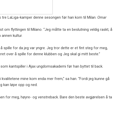
s tre LaLiga-kamper denne sesongen før han kom til Milan.
Omar
st om flyttingen til Milano. “Jeg måtte ta en beslutning veldig raskt, å
n annen kultur.
 spille for da jeg var yngre. Jeg tror dette er et fint steg for meg,
æret over å spille for denne klubben og Jeg skal gi mitt beste.”
g som kantspiller i Ajax ungdomsakademi før han byttet til back.
di kvalitetene mine kom enda mer frem,” sa han. “Fordi jeg kunne gå
eg kan løpe opp og ned.
nen for meg, høyre- og venstreback. Bare den beste avgjørelsen å ta