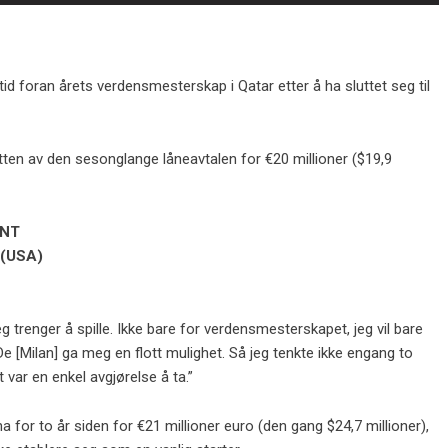
id foran årets verdensmesterskap i Qatar etter å ha sluttet seg til
utten av den sesonglange låneavtalen for €20 millioner ($19,9
MNT
 (USA)
 trenger å spille. Ikke bare for verdensmesterskapet, jeg vil bare
 “De [Milan] ga meg en flott mulighet. Så jeg tenkte ikke engang to
t var en enkel avgjørelse å ta.”
lona for to år siden for €21 millioner euro (den gang $24,7 millioner),