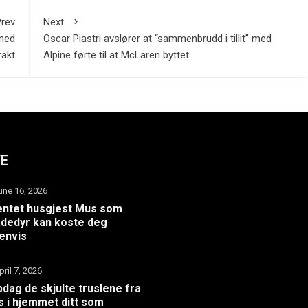
rev
Next
 med
Oscar Piastri avslører at “sammenbrudd i tillit” med
rakt
Alpine førte til at McLaren byttet
TE
une 16, 2026
ntet husgjest Mus som
dedyr kan koste deg
envis
pril 7, 2026
dag de skjulte truslene fra
 i hjemmet ditt som