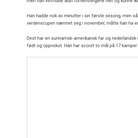
men han innfridde aldri forventningene helt og kunne ik
Han hadde nok av minutter i sin første sesong, men så g
verdenscupen nærmet seg i november, måtte han ha en f
Dest har en surinamsk-amerikansk far og nederlandsk mo
født og oppvokst. Han har scoret to mål på 17 kamper 