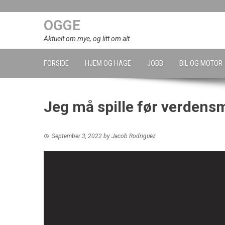
Skip
to
OGGE
content
Aktuelt om mye, og litt om alt
FORSIDE
HJEM OG HAGE
JOBB
BIL OG MOTOR
Jeg må spille før verdens
September 3, 2022
by
Jacob Rodriguez