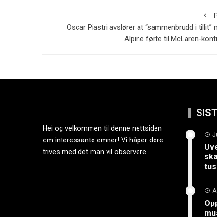
P
Oscar Piastri avslører at “sammenbrudd i tillit”
Alpine førte til McLaren-kont
SIS
Hei og velkommen til denne nettsiden
J
om interessante emner! Vi håper dere
Uve
trives med det man vil observere .
ska
tus
A
Opp
mus