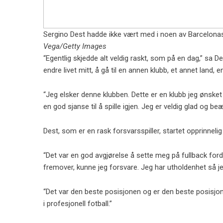
Sergino Dest hadde ikke vært med i noen av Barcelona
Vega/Getty Images
“Egentlig skjedde alt veldig raskt, som på en dag,” sa De
endre livet mitt, å gå til en annen klubb, et annet land, e
“Jeg elsker denne klubben. Dette er en klubb jeg ønsket å
en god sjanse til å spille igjen. Jeg er veldig glad og be
Dest, som er en rask forsvarsspiller, startet opprinneli
“Det var en god avgjørelse å sette meg på fullback for
fremover, kunne jeg forsvare. Jeg har utholdenhet så j
“Det var den beste posisjonen og er den beste posisjo
i profesjonell fotball.”