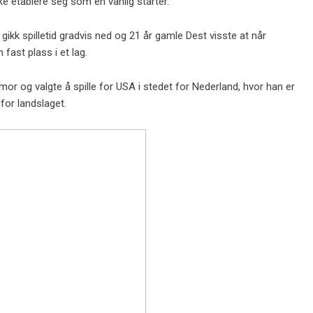
ke etablere seg som en vanlig starter.
ikk spilletid gradvis ned og 21 år gamle Dest visste at når
ast plass i et lag.
r og valgte å spille for USA i stedet for Nederland, hvor han er
for landslaget.