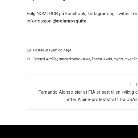
Følg NOMTRCB på Facebook, Instagram og Twitter for 
informasjon
@nolamosquito
.
Posted in
Hjem og hage
Tagged
Artikler
,
gnagerkontrollstyre
,
kontor
,
kveld
,
mygg
,
myggkon
P
Fernando Alonso sier at FIA er satt til en «viktig 
etter Alpine-proteststraff fra USA