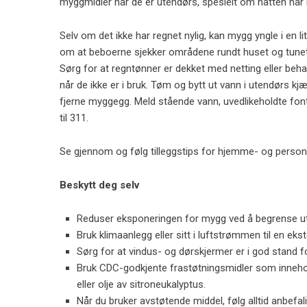
myggmidler når de er utendørs, spesielt om natten nå
Selv om det ikke har regnet nylig, kan mygg yngle i en
om at beboerne sjekker områdene rundt huset og tunet 
Sørg for at regntønner er dekket med netting eller be
når de ikke er i bruk. Tøm og bytt ut vann i utendørs k
fjerne myggegg. Meld stående vann, uvedlikeholdte f
til 311.
Se gjennom og følg tilleggstips for hjemme- og personl
Beskytt deg selv
Reduser eksponeringen for mygg ved å begrense ut
Bruk klimaanlegg eller sitt i luftstrømmen til en ekst
Sørg for at vindus- og dørskjermer er i god stand 
Bruk CDC-godkjente frastøtningsmidler som innehold
eller olje av sitroneukalyptus.
Når du bruker avstøtende middel, følg alltid anbefal