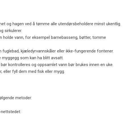
met og hagen ved å tømme alle utendørsbeholdere minst ukentlig.
g sirkulerer.
an holde vann, for eksempel barnebasseng, bøtter, tomme
m fuglebad, kjæledyrvannskåler eller ikke-fungerende fontener.
e myggegg som kan ha blitt avsatt.
ør kontrolleres og oppsamlet vann bør brukes innen en uke.
 eller fyll dem med fisk eller mygg.
følgende metoder:
nettstedet: