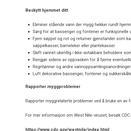
Beskytt hjemmet ditt
Eliminer stående vann der mygg hekker rundt hjem
Sørg for at bassenger og fontener er funksjonelle o
Fjern søppel og rot og returner gjenstander som k
søppelkasser, barneleker eller plantekasser.
Skift vannet ukentlig i ikke-avtakbare beholdere so
Rengjør sidene av oppvasken for å fjerne eventuell
Regntønner og andre vannoppsamlingsanordninger b
Luft dekorative bassenger, fontener og sukkerskåler,
Rapporter myggproblemer
Rapporter myggrelaterte problemer ved å bruke en av 
For mer informasjon om West Nile-viruset, besøk CDC-
https://www.cdc.gov/westnile/index.html