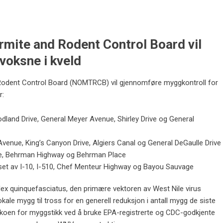
mite and Rodent Control Board vil
voksne i kveld
dent Control Board (NOMTRCB) vil gjennomføre myggkontroll for
r:
and Drive, General Meyer Avenue, Shirley Drive og General
venue, King’s Canyon Drive, Algiers Canal og General DeGaulle Drive
ive, Behrman Highway og Behrman Place
set av I-10, I-510, Chef Menteur Highway og Bayou Sauvage
ulex quinquefasciatus, den primære vektoren av West Nile virus
lokale mygg til tross for en generell reduksjon i antall mygg de siste
ikoen for myggstikk ved å bruke EPA-registrerte og CDC-godkjente