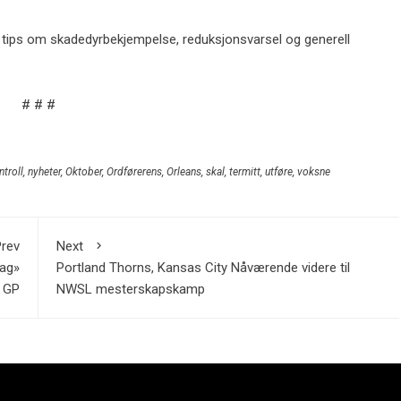
tips om skadedyrbekjempelse, reduksjonsvarsel og generell
# # #
troll
,
nyheter
,
Oktober
,
Ordførerens
,
Orleans
,
skal
,
termitt
,
utføre
,
voksne
rev
Next
dag»
Portland Thorns, Kansas City Nåværende videre til
s GP
NWSL mesterskapskamp