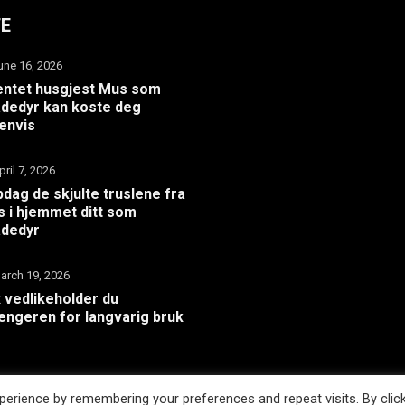
TE
une 16, 2026
ntet husgjest Mus som
dedyr kan koste deg
envis
pril 7, 2026
dag de skjulte truslene fra
 i hjemmet ditt som
adedyr
arch 19, 2026
k vedlikeholder du
hengeren for langvarig bruk
erience by remembering your preferences and repeat visits. By clic