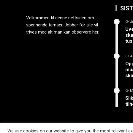
SIS
Velkommen til denne nettsiden om
J
spennende temaer. Jobber for alle vil
Uve
trives med alt man kan observere her.
ska
tus
A
Opp
mus
sk
M
Sli
til
We use cookies on our website to give you the most relevant exp