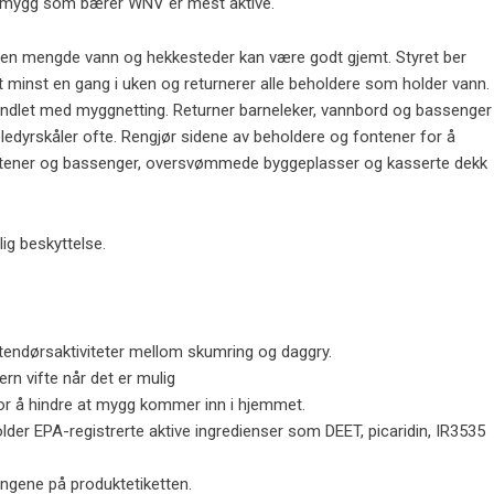
r mygg som bærer WNV er mest aktive.
 liten mengde vann og hekkesteder kan være godt gjemt. Styret ber
minst en gang i uken og returnerer alle beholdere som holder vann.
handlet med myggnetting. Returner barneleker, vannbord og bassenger
jæledyrskåler ofte. Rengjør sidene av beholdere og fontener for å
ontener og bassenger, oversvømmede byggeplasser og kasserte dekk
ig beskyttelse.
endørsaktiviteter mellom skumring og daggry.
ern vifte når det er mulig
for å hindre at mygg kommer inn i hjemmet.
er EPA-registrerte aktive ingredienser som DEET, picaridin, IR3535
ingene på produktetiketten.