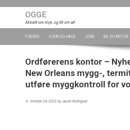
Skip
to
OGGE
content
Aktuelt om mye, og litt om alt
FORSIDE
HJEM OG HAGE
JOBB
BIL OG MOTOR
Ordførerens kontor – Nyhe
New Orleans mygg-, termit
utføre myggkontroll for vo
October 24, 2022
by
Jacob Rodriguez