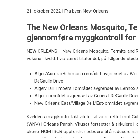
21. oktober 2022 | Fra byen New Orleans
The New Orleans Mosquito, Ter
gjennomføre myggkontroll for 
NEW ORLEANS – New Orleans Mosquito, Termite and Ro
voksne i kveld, hvis været tillater det, på følgende stede
Alger/Aurora/Behrman i området avgrenset av Woodl
DeGaulle Drive
Alger/Tall Timbers i området avgrenset av Lennox A
Alger i området avgrenset av General DeGaulle Dr
New Orleans East/Village De L’Est-området avgren
Kveldens myggkontrollaktiviteter vil være rettet mot C
(WNV) i Orleans Parish. Viruset fortsetter å sirkulere i 
ukene. NOMTRCB oppfordrer beboere til å redusere ris