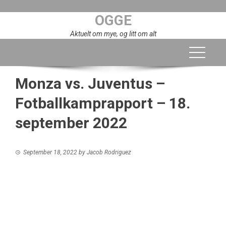
Skip
OGGE
to
content
Aktuelt om mye, og litt om alt
Monza vs. Juventus –
Fotballkamprapport – 18.
september 2022
September 18, 2022
by
Jacob Rodriguez