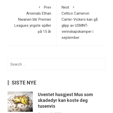
Prev
Next
Arsenals Ethan
Celtics Cameron
Nwaneri blir Premier
Carter-Vickers kan gå
Leagues yngste spiller
glipp av USMNT-
på 15 år
vennskapskamper i
september
Search
for:
SISTE NYE
Uventet husgjest Mus som
skadedyr kan koste deg
tusenvis