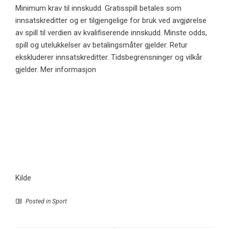
Minimum krav til innskudd. Gratisspill betales som
innsatskreditter og er tilgjengelige for bruk ved avgjørelse
av spill til verdien av kvalifiserende innskudd. Minste odds,
spill og utelukkelser av betalingsmåter gjelder. Retur
ekskluderer innsatskreditter. Tidsbegrensninger og vilkår
gjelder. Mer informasjon
Kilde
Posted in
Sport