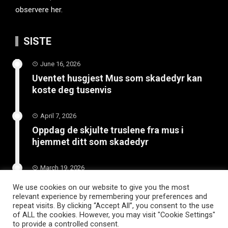
observere her.
SISTE
June 16, 2026
Uventet husgjest Mus som skadedyr kan
koste deg tusenvis
April 7, 2026
Oppdag de skjulte truslene fra mus i
hjemmet ditt som skadedyr
March 19, 2026
Slik vedlikeholder du tilhengeren for
We use cookies on our website to give you the most
langvarig bruk
relevant experience by remembering your preferences and
repeat visits. By clicking “Accept All”, you consent to the use
of ALL the cookies. However, you may visit "Cookie Settings"
to provide a controlled consent.