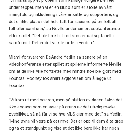
“Vi må ta opp et problem som kanskje tidligere ble feid
under teppet, men vi er en klubb som er stolte av vårt
mangfold og inkludering i våre ansatte og supportere, og
det er ikke plass i det hele tatt for rasisme på en fotball
felt eller samfunn,” sa Neville under sin pressekonferanse
etter spillet. “Det ble brukt et ord som er uakseptabelt i
samfunnet. Det er det verste ordet i verden.”
Miami-forsvareren DeAndre Yedlin sa senere på en
videokonferanse etter spillet at spillerne informerte Neville
om at de ikke ville fortsette med mindre noe ble gjort med
Fountas. Rooney tok snart avgjørelsen om å legge ut
Fountas.
“Vi kom ut med seieren, men på slutten av dagen føles det
ikke engang som en seier på grunn av det utrolig mørke
øyeblikket, så nå får vi se hva MLS gjør med det,” sa Yedlin.
“Mine øyne vil være på det mye. Det er opp til dem å ta grep
og ta et standpunkt og vise at det ikke bare ikke har noen