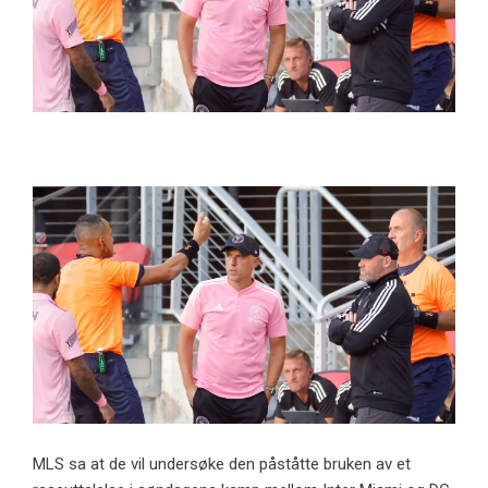
MLS sa at de vil undersøke den påståtte bruken av et