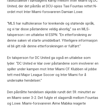
raseuttalelse i søndagens kamp mellom Inter Miami og DC
United, der det påstås at DCU-spiss Taxi Fountas rettet N-
ordet mot Inter Miami-forsvareren Damian Lowe.
“MLS har nulltoleranse for krenkende og støtende språk,
og vi tar disse påstandene veldig alvorlig,” sa en MLS-
talsperson i en uttalelse til ESPN. “En etterforskning av
denne saken vil starte umiddelbart. Ytterligere informasjon
vil bli gitt når denne etterforskningen er fullført.”
En talsperson for DC United ga også en uttalelse som
lyder: “DC United er klar over påstandene som involverer en
spiller under kampen mot Inter Miami CF. Klubben vil jobbe
tett med Major League Soccer og Inter Miami for å
undersøke hendelsen.”
Den påståtte hendelsen skjedde rundt det 59. minuttet av
en Miami-seier 3-2. Det fulgte et slagsmål mellom Fountas
og Lowe. Miami-forsvareren Aime Mabika reagerte