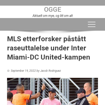
Skip
OGGE
to
content
Aktuelt om mye, og litt om alt
MLS etterforsker påstått
raseuttalelse under Inter
Miami-DC United-kampen
September 19, 2022
by
Jacob Rodriguez