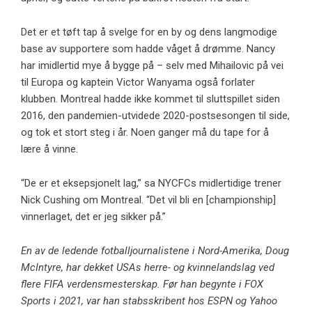
Det er et tøft tap å svelge for en by og dens langmodige
base av supportere som hadde våget å drømme. Nancy
har imidlertid mye å bygge på – selv med Mihailovic på vei
til Europa og kaptein Victor Wanyama også forlater
klubben. Montreal hadde ikke kommet til sluttspillet siden
2016, den pandemien-utvidede 2020-postsesongen til side,
og tok et stort steg i år. Noen ganger må du tape for å
lære å vinne.
“De er et eksepsjonelt lag,” sa NYCFCs midlertidige trener
Nick Cushing om Montreal. “Det vil bli en [championship]
vinnerlaget, det er jeg sikker på.”
En av de ledende fotballjournalistene i Nord-Amerika, Doug
McIntyre, har dekket USAs herre- og kvinnelandslag ved
flere FIFA verdensmesterskap. Før han begynte i FOX
Sports i 2021, var han stabsskribent hos ESPN og Yahoo