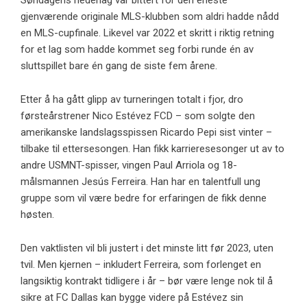
Søndagens nederlag var bittert for den eneste
gjenværende originale MLS-klubben som aldri hadde nådd
en MLS-cupfinale. Likevel var 2022 et skritt i riktig retning
for et lag som hadde kommet seg forbi runde én av
sluttspillet bare én gang de siste fem årene.
Etter å ha gått glipp av turneringen totalt i fjor, dro
førsteårstrener Nico Estévez FCD – som solgte den
amerikanske landslagsspissen Ricardo Pepi sist vinter –
tilbake til ettersesongen. Han fikk karrieresesonger ut av to
andre USMNT-spisser, vingen Paul Arriola og 18-
målsmannen Jesús Ferreira. Han har en talentfull ung
gruppe som vil være bedre for erfaringen de fikk denne
høsten.
Den vaktlisten vil bli justert i det minste litt før 2023, uten
tvil. Men kjernen – inkludert Ferreira, som forlenget en
langsiktig kontrakt tidligere i år – bør være lenge nok til å
sikre at FC Dallas kan bygge videre på Estévez sin