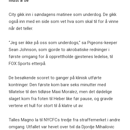
must å se
City gikk inn i søndagens matinee som underdog. De gikk
også inn med en side som vet hva som skal til for å vinne
når det teller.
“Jeg ser ikke på oss som underdogs,” sa Pigeons-keeper
Sean Johnson, som gjorde to akrobatiske redninger i
første omgang for å opprettholde gjestenes ledelse, til
FOX Sports etterpå.
De besøkende scoret to ganger på klinisk utførte
kontringer. Den første kom bare seks minutter med
tillatelse til den tidløse Maxi Moralez, men det dødelige
slaget kom fra foten til Heber like før pause, og gravde
vertene et hull for stort til å klatre ut av.
Talles Magno la til NYCFCs tredje fra straffemerket i andre
omgang. Utfallet var hevet over tvil da Djordje Mihailovic