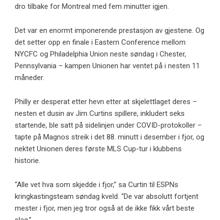
dro tilbake for Montreal med fem minutter igjen.
Det var en enormt imponerende prestasjon av gjestene. Og
det setter opp en finale i Eastern Conference mellom
NYCFC og Philadelphia Union neste søndag i Chester,
Pennsylvania – kampen Unionen har ventet på i nesten 11
måneder.
Philly er desperat etter hevn etter at skjelettlaget deres –
nesten et dusin av Jim Curtins spillere, inkludert seks
startende, ble satt på sidelinjen under COVID-protokoller –
tapte på Magnos streik i det 88. minutt i desember i fjor, og
nektet Unionen deres første MLS Cup-tur i klubbens
historie.
“Alle vet hva som skjedde i fjor,” sa Curtin til ESPNs
kringkastingsteam søndag kveld. “De var absolutt fortjent
mester i fjor, men jeg tror også at de ikke fikk vårt beste