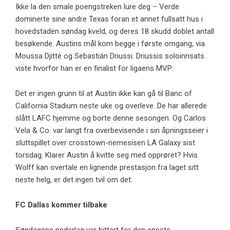
Ikke la den smale poengstreken lure deg – Verde
dominerte sine andre Texas foran et annet fullsatt hus i
hovedstaden søndag kveld, og deres 18 skudd doblet antall
besøkende. Austins mål kom begge i første omgang, via
Moussa Djitté og Sebastián Driussi. Driussis soloinnsats
viste hvorfor han er en finalist for ligaens MVP:
Det er ingen grunn til at Austin ikke kan gå til Banc of
California Stadium neste uke og overleve. De har allerede
slått LAFC hjemme og borte denne sesongen. Og Carlos
Vela & Co. var langt fra overbevisende i sin åpningsseier i
sluttspillet over crosstown-nemesisen LA Galaxy sist
torsdag. Klarer Austin å kvitte seg med opprøret? Hvis
Wolff kan overtale en lignende prestasjon fra laget sitt
neste helg, er det ingen tvil om det.
FC Dallas
kommer tilbake