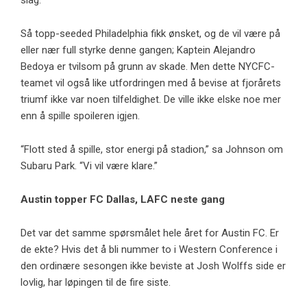
slag.”
Så topp-seeded Philadelphia fikk ønsket, og de vil være på
eller nær full styrke denne gangen; Kaptein Alejandro
Bedoya er tvilsom på grunn av skade. Men dette NYCFC-
teamet vil også like utfordringen med å bevise at fjorårets
triumf ikke var noen tilfeldighet. De ville ikke elske noe mer
enn å spille spoileren igjen.
“Flott sted å spille, stor energi på stadion,” sa Johnson om
Subaru Park. “Vi vil være klare.”
Austin topper FC Dallas, LAFC neste gang
Det var det samme spørsmålet hele året for Austin FC. Er
de ekte? Hvis det å bli nummer to i Western Conference i
den ordinære sesongen ikke beviste at Josh Wolffs side er
lovlig, har løpingen til de fire siste.