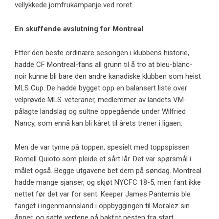
vellykkede jomfrukampanje ved roret.
En skuffende avslutning for Montreal
Etter den beste ordinære sesongen i klubbens historie,
hadde CF Montreal-fans all grunn til å tro at bleu-blanc-
noir kunne bli bare den andre kanadiske klubben som heist
MLS Cup. De hadde bygget opp en balansert liste over
velprøvde MLS-veteraner, medlemmer av landets VM-
pålagte landslag og sultne oppegående under Wilfried
Nancy, som ennå kan bli kåret til årets trener i ligaen.
Men de var tynne på toppen, spesielt med toppspissen
Romell Quioto som pleide et sårt lår. Det var spørsmål i
målet også. Begge utgavene bet dem på søndag. Montreal
hadde mange sjanser, og skjøt NYCFC 18-5, men fant ikke
nettet før det var for sent. Keeper James Pantemis ble
fanget i ingenmannsland i oppbyggingen til Moralez sin
åpner, og satte vertene på bakfot nesten fra start.