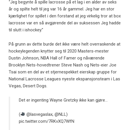
“Jeg begynte å spille lacrosse på et lag i en alder av seks
år og spilte helt til jeg var 16 år gammel. Jeg har en stor
kjærlighet for spillet i den forstand at jeg virkelig tror at box
lacrosse var en så avgjørende del av suksessen Jeg hadde
til slutt i ishockey.”
På grunn av dette burde det ikke være helt overraskende at
hockeylegenden knytter seg til 2020 Masters-mester
Dustin Johnson, NBA Hall of Famer og nåværende
Brooklyn Nets-hovedtrener Steve Nash og Nets-eier Joe
Tsai som en del av et stjernespekket eierskap gruppe for
National Lacrosse Leagues nyeste ekspansjonsteam i Las
Vegas, Desert Dogs.
Det er ingenting Wayne Gretzky ikke kan gjøre…
(
@lasvegaslax
,
@NLL
)
pic.twitter.com/7RKvXQ7WfN