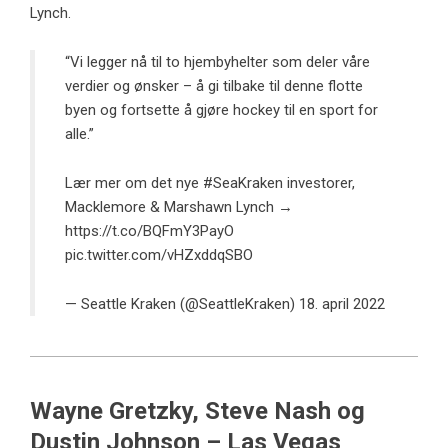
Lynch.
“Vi legger nå til to hjembyhelter som deler våre
verdier og ønsker – å gi tilbake til denne flotte
byen og fortsette å gjøre hockey til en sport for
alle.”
Lær mer om det nye
#SeaKraken
investorer,
Macklemore & Marshawn Lynch →
https://t.co/BQFmY3PayO
pic.twitter.com/vHZxddqSBO
— Seattle Kraken (@SeattleKraken)
18. april 2022
Wayne Gretzky, Steve Nash og
Dustin Johnson – Las Vegas