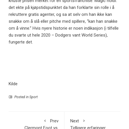
knuste prisen merket for en sportsfranchise. Magic holdt
det ekte på kjøpstidspunktet da han forklarte sin rolle i å
rekruttere gratis agenter, og sa at selv om han ikke kan
snakke om å slå eller pitche med spillere, “kan han snakke
om å vinne.” Hvis nyere historie er noen indikasjon (i tilfelle
du svarte ut hele 2020 – Dodgers vant World Series),
fungerte det.
Kilde
Posted in
Sport
Prev
Next
Clermont Foot vs.
Tidligere erfaringer