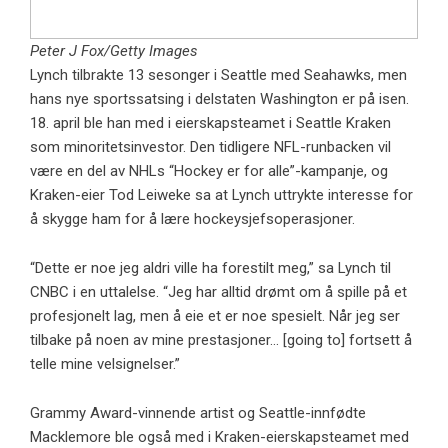
Peter J Fox/Getty Images
Lynch tilbrakte 13 sesonger i Seattle med Seahawks, men
hans nye sportssatsing i delstaten Washington er på isen.
18. april ble han med i eierskapsteamet i Seattle Kraken
som minoritetsinvestor. Den tidligere NFL-runbacken vil
være en del av NHLs “Hockey er for alle”-kampanje, og
Kraken-eier Tod Leiweke sa at Lynch uttrykte interesse for
å skygge ham for å lære hockeysjefsoperasjoner.
“Dette er noe jeg aldri ville ha forestilt meg,” sa Lynch til
CNBC i en uttalelse. “Jeg har alltid drømt om å spille på et
profesjonelt lag, men å eie et er noe spesielt. Når jeg ser
tilbake på noen av mine prestasjoner… [going to] fortsett å
telle mine velsignelser.”
Grammy Award-vinnende artist og Seattle-innfødte
Macklemore ble også med i Kraken-eierskapsteamet med