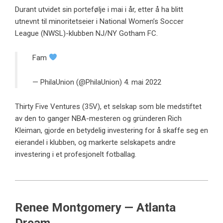
Durant utvidet sin portefølje i mai i år, etter å ha blitt
utnevnt til minoritetseier i National Women’s Soccer
League (NWSL)-klubben NJ/NY Gotham FC.
Fam
— PhilaUnion (@PhilaUnion)
4. mai 2022
Thirty Five Ventures (35V), et selskap som ble medstiftet
av den to ganger NBA-mesteren og gründeren Rich
Kleiman, gjorde en betydelig investering for å skaffe seg en
eierandel i klubben, og markerte selskapets andre
investering i et profesjonelt fotballag.
Renee Montgomery — Atlanta
Dream