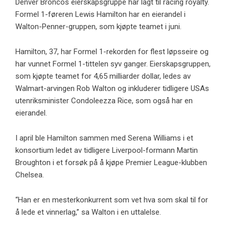
Denver Broncos eierskapsgruppe har lagt til racing royalty.
Formel 1-føreren Lewis Hamilton har en eierandel i
Walton-Penner-gruppen, som kjøpte teamet i juni.
Hamilton, 37, har Formel 1-rekorden for flest løpsseire og
har vunnet Formel 1-tittelen syv ganger. Eierskapsgruppen,
som kjøpte teamet for 4,65 milliarder dollar, ledes av
Walmart-arvingen Rob Walton og inkluderer tidligere USAs
utenriksminister Condoleezza Rice, som også har en
eierandel.
I april ble Hamilton sammen med Serena Williams i et
konsortium ledet av tidligere Liverpool-formann Martin
Broughton i et forsøk på å kjøpe Premier League-klubben
Chelsea.
“Han er en mesterkonkurrent som vet hva som skal til for
å lede et vinnerlag,” sa Walton i en uttalelse.