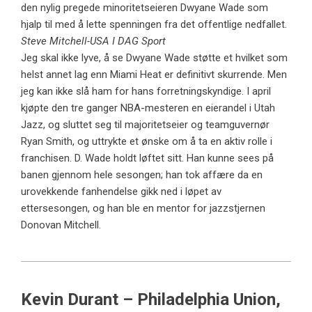
den nylig pregede minoritetseieren Dwyane Wade som
hjalp til med å lette spenningen fra det offentlige nedfallet.
Steve Mitchell-USA I DAG Sport
Jeg skal ikke lyve, å se Dwyane Wade støtte et hvilket som
helst annet lag enn Miami Heat er definitivt skurrende. Men
jeg kan ikke slå ham for hans forretningskyndige. I april
kjøpte den tre ganger NBA-mesteren en eierandel i Utah
Jazz, og sluttet seg til majoritetseier og teamguvernør
Ryan Smith, og uttrykte et ønske om å ta en aktiv rolle i
franchisen. D. Wade holdt løftet sitt. Han kunne sees på
banen gjennom hele sesongen; han tok affære da en
urovekkende fanhendelse gikk ned i løpet av
ettersesongen, og han ble en mentor for jazzstjernen
Donovan Mitchell.
Kevin Durant – Philadelphia Union,