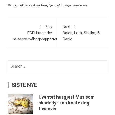
Tagged
frysetørking
,
hage
,
hjem
,
Informasjonssenter
,
mat
Prev
Next
FCPH utsteder
Onion, Leek, Shallot, &
helseovervåkingsrapporter
Garlic
Search
for:
SISTE NYE
Uventet husgjest Mus som
skadedyr kan koste deg
tusenvis