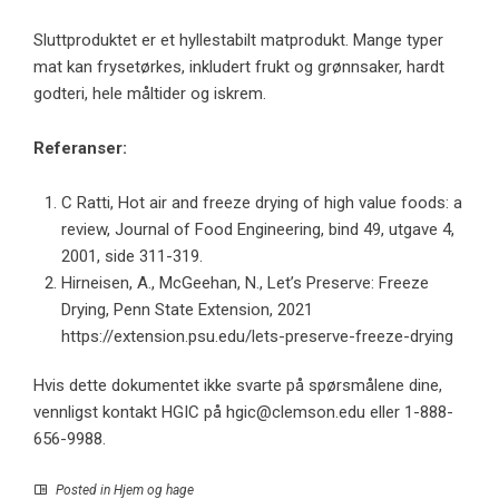
Sluttproduktet er et hyllestabilt matprodukt. Mange typer
mat kan frysetørkes, inkludert frukt og grønnsaker, hardt
godteri, hele måltider og iskrem.
Referanser:
C Ratti, Hot air and freeze drying of high value foods: a
review, Journal of Food Engineering, bind 49, utgave 4,
2001, side 311-319.
Hirneisen, A., McGeehan, N., Let’s Preserve: Freeze
Drying, Penn State Extension, 2021
https://extension.psu.edu/lets-preserve-freeze-drying
Hvis dette dokumentet ikke svarte på spørsmålene dine,
vennligst kontakt HGIC på
hgic@clemson.edu
eller 1-888-
656-9988.
Posted in
Hjem og hage