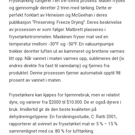
Frysetørking fungerer i en tre-trinns prosess. Maten fryses
og gjennomgår deretter 2 trinn med tørking. Dette er
perfekt forklart av Hirneisen og McGeehan i deres
publikasjon “Preserving: Freeze Drying”. Deres beskrivelse
av prosessen er som følger. Matbrett plasseres i
frysetørketrommelen. Maskinen fryser mat ved en
temperatur mellom -30°F og -50°F. En vakuumpumpe
trekker deretter luften ut av kammeret og brettene varmes
litt opp. Når vannet i maten varmes opp, sublimeres det (is
endres direkte fra fast til vanndamp) og fjernes fra
produktet. Denne prosessen fjerner automatisk opptil 98
prosent av vannet i maten.
Frysetørkere kan kjøpes for hjemmebruk, men er relativt
dyre, og varierer fra $2000 til $10.000. De er også dyrere i
bruk. Imidlertid gir de den beste kvaliteten på
dehydreringstypene. En forskningsstudie, C. Ratti 2001,
rapporterer at svinnet av frysetørket mat er 5 % – 15 %
sammenlignet med ca. 80 % for lufttørking.