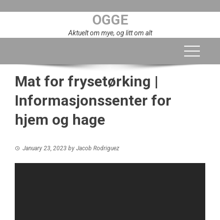
Skip
OGGE
to
content
Aktuelt om mye, og litt om alt
Mat for frysetørking |
Informasjonssenter for
hjem og hage
January 23, 2023
by
Jacob Rodriguez