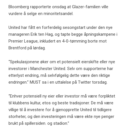
Bloomberg rapporterte onsdag at Glazer-familien ville
vurdere å selge en minoritetsandel.
United har fått en forferdelig sesongstart under den nye
manageren Erik ten Hag, og tapte begge åpningskampene i
Premier League, inkludert en 4-0-tømming borte mot
Brentford på lørdag.
“Spekulasjonene øker om et potensielt eierskifte eller nye
investorer i Manchester United. Selv om supporterne har
etterlyst endring, må selvfølgelig dette være den riktige
endringen.”
MUST sa i en uttalelse på Twitter torsdag.
“Enhver potensiell ny eier eller investor må være forpliktet
til klubbens kultur, etos og beste tradisjoner. De må være
villige til å investere for å gjenopprette United til tidligere
storheter, og den investeringen må være ekte nye penger
brukt på spillersiden. og stadion.”