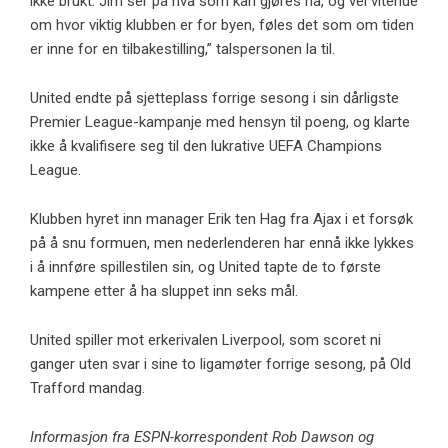
ikke brukt. Jim ser på hva som kan gjøres nå, og vel vitende
om hvor viktig klubben er for byen, føles det som om tiden
er inne for en tilbakestilling,” talspersonen la til.
United endte på sjetteplass forrige sesong i sin dårligste
Premier League-kampanje med hensyn til poeng, og klarte
ikke å kvalifisere seg til den lukrative UEFA Champions
League.
Klubben hyret inn manager Erik ten Hag fra Ajax i et forsøk
på å snu formuen, men nederlenderen har ennå ikke lykkes
i å innføre spillestilen sin, og United tapte de to første
kampene etter å ha sluppet inn seks mål.
United spiller mot erkerivalen Liverpool, som scoret ni
ganger uten svar i sine to ligamøter forrige sesong, på Old
Trafford mandag.
Informasjon fra ESPN-korrespondent Rob Dawson og