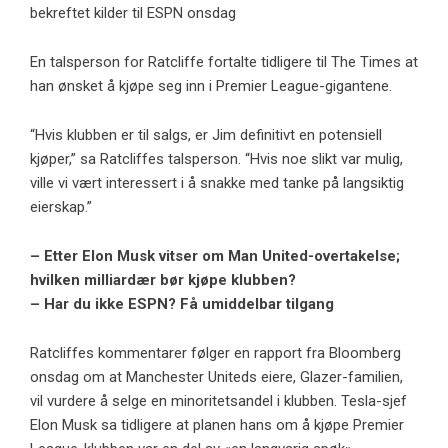
bekreftet kilder til ESPN onsdag
En talsperson for Ratcliffe fortalte tidligere til The Times at
han ønsket å kjøpe seg inn i Premier League-gigantene.
“Hvis klubben er til salgs, er Jim definitivt en potensiell
kjøper,” sa Ratcliffes talsperson. “Hvis noe slikt var mulig,
ville vi vært interessert i å snakke med tanke på langsiktig
eierskap.”
– Etter Elon Musk vitser om Man United-overtakelse;
hvilken milliardær bør kjøpe klubben?
– Har du ikke ESPN? Få umiddelbar tilgang
Ratcliffes kommentarer følger en rapport fra Bloomberg
onsdag om at Manchester Uniteds eiere, Glazer-familien,
vil vurdere å selge en minoritetsandel i klubben. Tesla-sjef
Elon Musk sa tidligere at planen hans om å kjøpe Premier