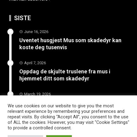
SISTE
June 16, 2026
Uventet husgjest Mus som skadedyr kan
koste deg tusenvis
April 7, 2026
Oppdag de skjulte truslene fra mus i
hjemmet ditt som skadedyr
March 19, 2026
Slik vedlikeholder du tilhengeren for
We use cookies on our website to give you the most
langvarig bruk
relevant experience by remembering your preferences and
repeat visits. By clicking “Accept All”, you consent to the use
of ALL the cookies. However, you may visit "Cookie Settings"
to provide a controlled consent.