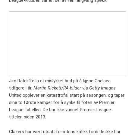
League-klubben var en del av «en langvarig spøk».
Jim Ratcliffe la et mislykket bud på å kjøpe Chelsea
tidligere i år.
Martin Rickett/PA-bilder via Getty Images
United opplever en katastrofal start på sesongen, og taper
sine to første kamper for å synke til foten av Premier
League-tabellen. De har ikke vunnet Premier League-
tittelen siden 2013.
Glazers har vært utsatt for intens kritikk fordi de ikke har